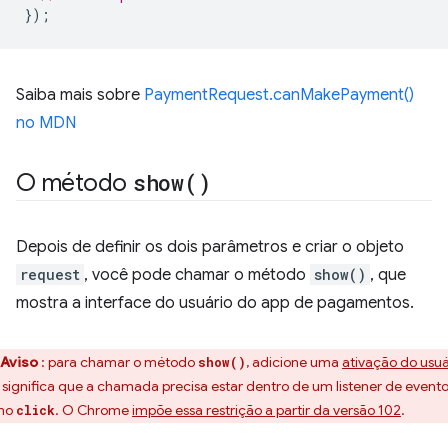
});
Saiba mais sobre
PaymentRequest.canMakePayment()
no MDN
O método
show(
)
Depois de definir os dois parâmetros e criar o objeto
request
, você pode chamar o método
show()
, que
mostra a interface do usuário do app de pagamentos.
Aviso
: para chamar o método
, adicione uma
ativação do usuá
show()
o significa que a chamada precisa estar dentro de um listener de evento
mo
. O Chrome
impõe essa restrição a partir da versão 102
.
click