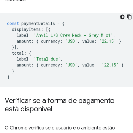
const
paymentDetails
=
{
displayItems
:
[{
label
:
'Anvil L/S Crew Neck - Grey M x1'
,
amount
:
{
currency
:
'USD'
,
value
:
'22.15'
}
}],
total
:
{
label
:
'Total due'
,
amount
:
{
currency
:
'USD'
,
value
:
'22.15'
}
}
};
Verificar se a forma de pagamento
está disponível
O Chrome verifica se o usuário e o ambiente estão