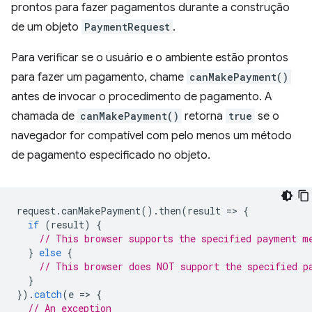
prontos para fazer pagamentos durante a construção
de um objeto
PaymentRequest
.
Para verificar se o usuário e o ambiente estão prontos
para fazer um pagamento, chame
canMakePayment()
antes de invocar o procedimento de pagamento. A
chamada de
canMakePayment()
retorna
true
se o
navegador for compatível com pelo menos um método
de pagamento especificado no objeto.
request
.
canMakePayment
().
then
(
result
=
>
{
if
(
result
)
{
// This browser supports the specified payment m
}
else
{
// This browser does NOT support the specified p
}
}).
catch
(
e
=
>
{
// An exception