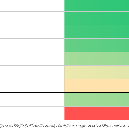
ুলের আউটপুট। টুলটি প্রতিটি বেসলাইন টার্গেটের জন্য প্রকৃত ব্যবহারকারীদের সমর্থনকে 