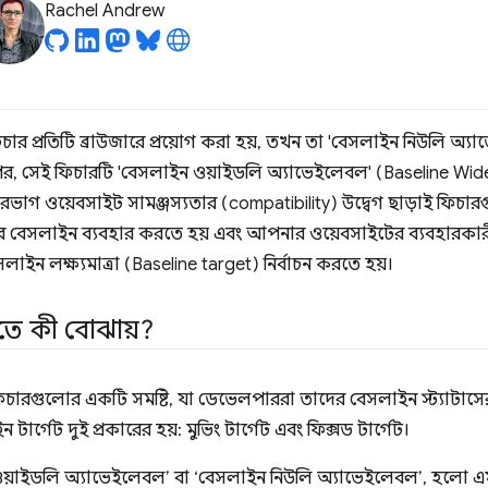
Rachel Andrew
ফিচার প্রতিটি ব্রাউজারে প্রয়োগ করা হয়, তখন তা 'বেসলাইন নিউলি অ্
 পর, সেই ফিচারটি 'বেসলাইন ওয়াইডলি অ্যাভেইলেবল' (Baseline Widel
রভাগ ওয়েবসাইট সামঞ্জস্যতার (compatibility) উদ্বেগ ছাড়াই ফিচা
ভাবে বেসলাইন ব্যবহার করতে হয় এবং আপনার ওয়েবসাইটের ব্যবহারকারী
ইন লক্ষ্যমাত্রা (Baseline target) নির্বাচন করতে হয়।
তে কী বোঝায়?
িচারগুলোর একটি সমষ্টি, যা ডেভেলপাররা তাদের বেসলাইন স্ট্যাটাসের
ার্গেট দুই প্রকারের হয়: মুভিং টার্গেট এবং ফিক্সড টার্গেট।
 ওয়াইডলি অ্যাভেইলেবল’ বা ‘বেসলাইন নিউলি অ্যাভেইলেবল’, হলো এমন ট