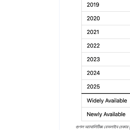
গুগল অ্যানালিটিক্স বেসলাইন চেকার ট