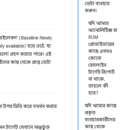
ডেটা ব্যবহার
করুন।
যদি আমার
অ্যানালিটিক্স বা
RUM
যাভেইলেবল' (Baseline Newly
প্রোভাইডারের
y available) হয়ে ওঠে, যা
কাছে এখনও
রগুলো গ্রহণ করতে পারে। এই
কোনো
দের কাছ থেকে প্রাপ্ত ডেটা
বেসলাইন
টার্গেট রিপোর্ট
না থাকে,
তাহলে কী
হবে?
যদি আমার কাছে
 উপর ভিত্তি করে সমর্থন করার
প্রকৃত
ব্যবহারকারীদের
কাছ থেকে
ার্গেট যেখানে অন্তর্ভুক্ত