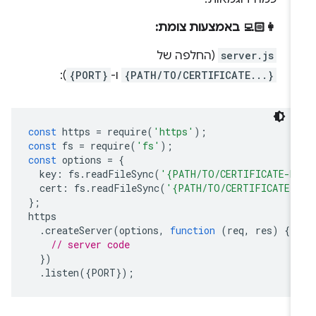
👩🏻‍💻 באמצעות צומת:
server.js
(החלפה של
{PATH/TO/CERTIFICATE...}
ו-
{PORT}
):
const
https
=
require
(
'https'
);
const
fs
=
require
(
'fs'
);
const
options
=
{
key
:
fs
.
readFileSync
(
'{PATH/TO/CERTIFICATE-K
cert
:
fs
.
readFileSync
(
'{PATH/TO/CERTIFICATE-
};
https
.
createServer
(
options
,
function
(
req
,
res
)
{
// server code
})
.
listen
({
PORT
});