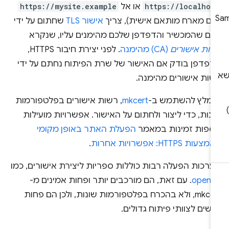
https://localhos
או אל
https://mysite.example
שם מארח מותאם אישית), צריך
אישור TLS
שחתום על ידי
ורם שהמכשיר והדפדפן שלכם מהימנים עליו, שנקרא
שות אישורים
(CA) מהימנה
. לפני יצירת חיבור HTTPS,
דפדפן בודק אם האישור של שרת הפיתוח נחתם על ידי
שות אישורים מהימנה.
ומלץ להשתמש ב-
mkcert
, רשות אישורים בפלטפורמות
נות, כדי ליצור ולחתום על האישור. אפשרויות מועילות
וספות זמינות במאמר
הפעלת האתר באופן מקומי
עות HTTPS: אפשרויות אחרות
.
ערכות הפעלה רבות כוללות ספריות ליצירת אישורים, כמו
openss
. עם זאת, הם מורכבים יותר ופחות אמינים מ-
mkcert, ולא בהכרח בפלטפורמות שונות, ולכן הם פחות
ישים לצוותי פיתוח גדולים.