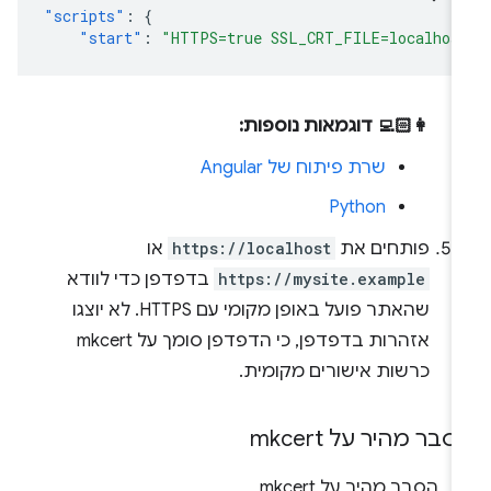
"scripts"
:
{
"start"
:
"HTTPS=true SSL_CRT_FILE=localhos
👩🏻‍💻 דוגמאות נוספות:
שרת פיתוח של Angular
Python
פותחים את
https://localhost
או
https://mysite.example
בדפדפן כדי לוודא
שהאתר פועל באופן מקומי עם HTTPS. לא יוצגו
אזהרות בדפדפן, כי הדפדפן סומך על mkcert
כרשות אישורים מקומית.
בר מהיר על mkcert
הסבר מהיר על mkcert