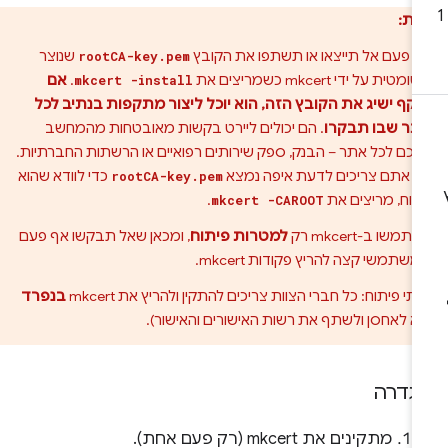
ות:
 פעם אל תייצאו או תשתפו את הקובץ
שנוצר
rootCA-key.pem
ומטית על ידי mkcert כשמריצים את
.
אם
mkcert -install
קף ישיג את הקובץ הזה, הוא יוכל ליצור מתקפות בנתיב לכל
תר שבו תבקרו
. הם יכולים ליירט בקשות מאובטחות מהמחשב
כם לכל אתר – הבנק, ספק שירותים רפואיים או הרשתות החברתיות.
 אתם צריכים לדעת איפה נמצא
כדי לוודא שהוא
rootCA-key.pem
וח, מריצים את
.
mkcert -CAROOT
תמשו ב-mkcert רק
למטרות פיתוח
, ומכאן שאל תבקשו אף פעם
שתמשי קצה להריץ פקודות mkcert.
ותי פיתוח: כל חברי הצוות צריכים להתקין ולהריץ את mkcert
בנפרד
א לאחסן ולשתף את רשות האישורים והאישור).
גדרה
מתקינים את mkcert (רק פעם אחת).