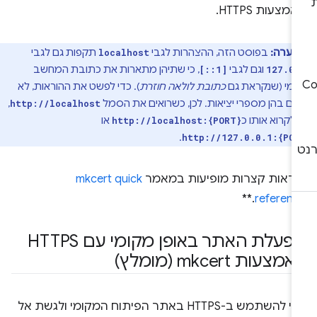
מצעות HTTPS.
הערה:
בפוסט הזה, ההצהרות לגבי
תקפות גם לגבי
localhost
וגם לגבי
, כי שתיהן מתארות את כתובת המחשב
[::1]
127.0.
מי (שנקראת גם
כתובת לולאה חוזרת
). כדי לפשט את ההוראות, לא
נים בהן מספרי יציאות. לכן, כשרואים את הסמל
,
http://localhost
 לקרוא אותו כ
או
http://localhost:{PORT}
.
http://127.0.0.1:{PO
וראות קצרות מופיעות במאמר
mkcert quick
.**
referenc
הפעלת האתר באופן מקומי עם HTTPS
מצעות mkcert (מומלץ)
להשתמש ב-HTTPS באתר הפיתוח המקומי ולגשת אל