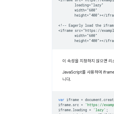
        loading="lazy"

        width="600"

        height="400"></ifra
<!-- Eagerly load the iframe
<iframe src="https://exampl
        width="600"

이 속성을 지정하지 않으면 리
JavaScript를 사용하여 ifra
니다.
var
iframe
=
document
.
creat
iframe
.
src
=
'https://exam
iframe
.
loading
=
'lazy'
;