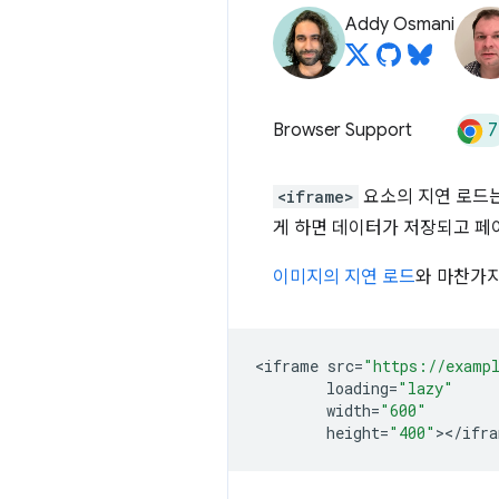
Addy Osmani
7
Browser Support
<iframe>
요소의 지연 로드는 
게 하면 데이터가 저장되고 페
이미지의 지연 로드
와 마찬가
<
iframe
src
=
"https://examp
loading
=
"lazy"
width
=
"600"
height
=
"400"
><
/
ifra