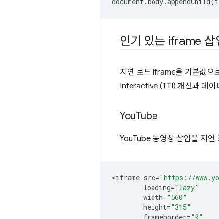
document
.
body
.
appendChild
(
i
인기 있는 iframe
지연 로드 iframe을 기본값
Interactive (TTI) 개
You
Tube
YouTube 동영상 삽입을 지연
<
iframe
src
=
"https://www.y
loading
=
"lazy"
width
=
"560"
height
=
"315"
frameborder
=
"0"