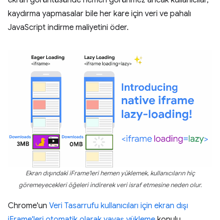
ekran görüntüsünde hemen görünmez ancak kullanıcılar,
kaydırma yapmasalar bile her kare için veri ve pahalı
JavaScript indirme maliyetini öder.
Ekran dışındaki iFrame'leri hemen yüklemek, kullanıcıların hiç
göremeyecekleri öğeleri indirerek veri israf etmesine neden olur.
Chrome'un
Veri Tasarrufu kullanıcıları için ekran dışı
iFrame'leri otomatik olarak yavaş yükleme
konulu