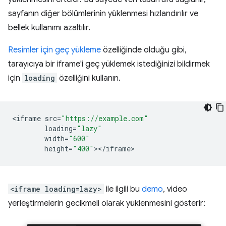
sayfanın diğer bölümlerinin yüklenmesi hızlandırılır ve
bellek kullanımı azaltılır.
Resimler için geç yükleme
özelliğinde olduğu gibi,
tarayıcıya bir iframe'i geç yüklemek istediğinizi bildirmek
için
loading
özelliğini kullanın.
<
iframe
src
=
"https://example.com"
loading
=
"lazy"
width
=
"600"
height
=
"400"
><
/
iframe
<iframe loading=lazy>
ile ilgili bu
demo
, video
yerleştirmelerin gecikmeli olarak yüklenmesini gösterir: