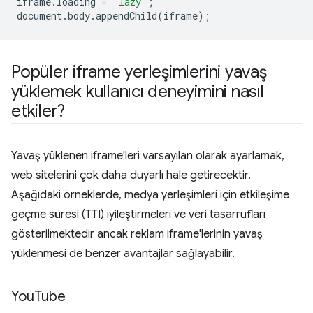
iframe
.
loading
=
'lazy'
;
document
.
body
.
appendChild
(
iframe
);
Popüler iframe yerleşimlerini yavaş
yüklemek kullanıcı deneyimini nasıl
etkiler?
Yavaş yüklenen iframe'leri varsayılan olarak ayarlamak,
web sitelerini çok daha duyarlı hale getirecektir.
Aşağıdaki örneklerde, medya yerleşimleri için etkileşime
geçme süresi (TTI) iyileştirmeleri ve veri tasarrufları
gösterilmektedir ancak reklam iframe'lerinin yavaş
yüklenmesi de benzer avantajlar sağlayabilir.
You
Tube