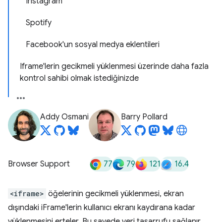
Instagram
Spotify
Facebook'un sosyal medya eklentileri
Iframe'lerin gecikmeli yüklenmesi üzerinde daha fazla
kontrol sahibi olmak istediğinizde
Addy Osmani
Barry Pollard
77
79
121
16.4
Browser Support
<iframe>
öğelerinin gecikmeli yüklenmesi, ekran
dışındaki iFrame'lerin kullanıcı ekranı kaydırana kadar
yüklenmesini erteler. Bu sayede veri tasarrufu sağlanır,