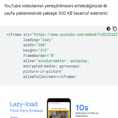
YouTube videolarının yerleştirilmesini ertelediğinizde ilk
sayfa yüklemesinde yaklaşık 500 KB tasarruf edersiniz:
<
iframe
src
=
"https://www.youtube.com/embed/YJGCZCaI
loading
=
"lazy"
width
=
"560"
height
=
"315"
frameborder
=
"0"
allow
=
"accelerometer; autoplay;
encrypted
-
media
;
gyroscope
;
picture
-
in
-
picture
"
allowfullscreen
><
/
iframe