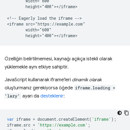
        width="600"

        height="400"></iframe>

<!-- Eagerly load the iframe -->

<iframe src="https://example.com"

        width="600"

Özelliğin belirtilmemesi, kaynağı açıkça istekli olarak
yüklemekle aynı etkiye sahiptir.
JavaScript kullanarak iframe'leri
dinamik olarak
oluşturmanız gerekiyorsa öğede
iframe.loading =
'lazy'
ayarı da
desteklenir
:
var
iframe
=
document
.
createElement
(
'iframe'
);
iframe
.
src
=
'https://example.com'
;