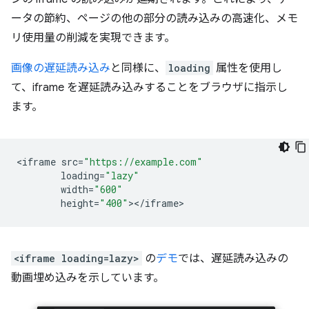
ータの節約、ページの他の部分の読み込みの高速化、メモ
リ使用量の削減を実現できます。
画像の遅延読み込み
と同様に、
loading
属性を使用し
て、iframe を遅延読み込みすることをブラウザに指示し
ます。
<
iframe
src
=
"https://example.com"
loading
=
"lazy"
width
=
"600"
height
=
"400"
><
/
iframe
<iframe loading=lazy>
の
デモ
では、遅延読み込みの
動画埋め込みを示しています。