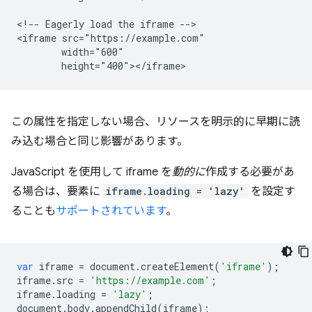
<!-- Eagerly load the iframe -->

<iframe src="https://example.com"

        width="600"

この属性を指定しない場合、リソースを明示的に早期に読
み込む場合と同じ影響があります。
JavaScript を使用して iframe を
動的に
作成する必要があ
る場合は、要素に
iframe.loading = 'lazy'
を設定す
ることも
サポートされています
。
var
iframe
=
document
.
createElement
(
'iframe'
);
iframe
.
src
=
'https://example.com'
;
iframe
.
loading
=
'lazy'
;
document
.
body
.
appendChild
(
iframe
);