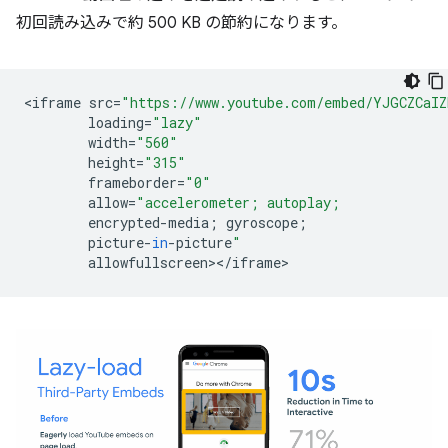
初回読み込みで約 500 KB の節約になります。
<
iframe
src
=
"https://www.youtube.com/embed/YJGCZCaI
loading
=
"lazy"
width
=
"560"
height
=
"315"
frameborder
=
"0"
allow
=
"accelerometer; autoplay;
encrypted
-
media
;
gyroscope
;
picture
-
in
-
picture
"
allowfullscreen
><
/
iframe