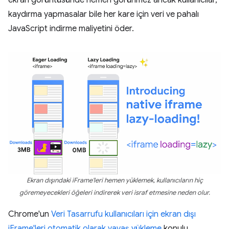
ekran görüntüsünde hemen görünmez ancak kullanıcılar,
kaydırma yapmasalar bile her kare için veri ve pahalı
JavaScript indirme maliyetini öder.
Ekran dışındaki iFrame'leri hemen yüklemek, kullanıcıların hiç
göremeyecekleri öğeleri indirerek veri israf etmesine neden olur.
Chrome'un
Veri Tasarrufu kullanıcıları için ekran dışı
iFrame'leri otomatik olarak yavaş yükleme
konulu