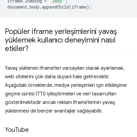
iframe
.
loading
=
'lazy'
;
document
.
body
.
appendChild
(
iframe
);
Popüler iframe yerleşimlerini yavaş
yüklemek kullanıcı deneyimini nasıl
etkiler?
Yavaş yüklenen iframe'leri varsayılan olarak ayarlamak,
web sitelerini çok daha duyarlı hale getirecektir.
Aşağıdaki örneklerde, medya yerleşimleri için etkileşime
geçme süresi (TTI) iyileştirmeleri ve veri tasarrufları
gösterilmektedir ancak reklam iframe'lerinin yavaş
yüklenmesi de benzer avantajlar sağlayabilir.
You
Tube