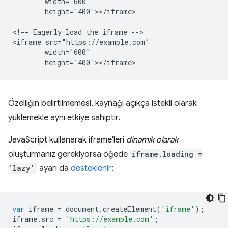
        width="600"

        height="400"></iframe>

<!-- Eagerly load the iframe -->

<iframe src="https://example.com"

        width="600"

Özelliğin belirtilmemesi, kaynağı açıkça istekli olarak
yüklemekle aynı etkiye sahiptir.
JavaScript kullanarak iframe'leri
dinamik olarak
oluşturmanız gerekiyorsa öğede
iframe.loading =
'lazy'
ayarı da
desteklenir
:
var
iframe
=
document
.
createElement
(
'iframe'
);
iframe
.
src
=
'https://example.com'
;