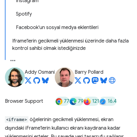
Instagram
Spotify
Facebook'un sosyal medya eklentileri
Iframe'lerin gecikmeli yüklenmesi üzerinde daha fazla
kontrol sahibi olmak istediğinizde
Addy Osmani
Barry Pollard
77
79
121
16.4
Browser Support
<iframe>
öğelerinin gecikmeli yüklenmesi, ekran
dışındaki iFrame'lerin kullanıcı ekranı kaydırana kadar
yüklenmesini erteler. Bu sayede veri tasarrufu sağlanır,