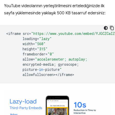
YouTube videolarının yerleştirilmesini ertelediğinizde ilk
sayfa yüklemesinde yaklaşık 500 KB tasarruf edersiniz:
<
iframe
src
=
"https://www.youtube.com/embed/YJGCZCaI
loading
=
"lazy"
width
=
"560"
height
=
"315"
frameborder
=
"0"
allow
=
"accelerometer; autoplay;
encrypted
-
media
;
gyroscope
;
picture
-
in
-
picture
"
allowfullscreen
><
/
iframe