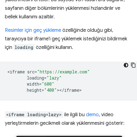
sayfanın diğer bölümlerinin yüklenmesi hızlandırılır ve
bellek kullanımı azaltılır.
Resimler için geç yükleme
özelliğinde olduğu gibi,
tarayıcıya bir iframe'i geç yüklemek istediğinizi bildirmek
için
loading
özelliğini kullanın.
<
iframe
src
=
"https://example.com"
loading
=
"lazy"
width
=
"600"
height
=
"400"
><
/
iframe
<iframe loading=lazy>
ile ilgili bu
demo
, video
yerleştirmelerin gecikmeli olarak yüklenmesini gösterir: