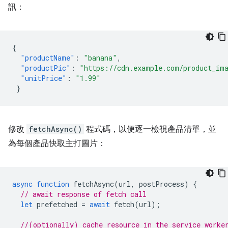
訊：
{
"productName"
:
"banana"
,
"productPic"
:
"https://cdn.example.com/product_im
"unitPrice"
:
"1.99"
}
修改
fetchAsync()
程式碼，以便逐一檢視產品清單，並
為每個產品快取主打圖片：
async
function
fetchAsync
(
url
,
postProcess
)
{
// await response of fetch call
let
prefetched
=
await
fetch
(
url
);
//(optionally) cache resource in the service worke