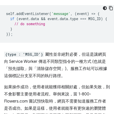
self
.
addEventListener
(
'message'
,
(
event
)
=
>
{
if
(
event
.
data
 && 
event
.
data
.
type
===
MSG_ID
)
{
// do something
}
});
{type : 'MSG_ID'}
屬性並非絕對必要，但這是讓網頁
向 Service Worker 傳送不同類型指令的一種方式 (也就是
「預先擷取」與「清除儲存空間」)。服務工作站可以根據
這個標記分支至不同的執行路徑。
如果操作成功，使用者就能獲得相關好處，但如果失敗，則
不會影響主要使用者流程。舉例來說，當 1-800-
Flowers.com 嘗試預快取時，網頁不需要知道服務工作者
是否成功。如果是這樣，使用者就能享有更快速的瀏覽體