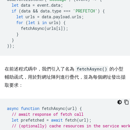
let
data
=
event
.
data
;
if
(
data
 && 
data
.
type
===
'PREFETCH'
)
{
let
urls
=
data
.
payload
.
urls
;
for
(
let
i
in
urls
)
{
fetchAsync
(
urls
[
i
]);
}
}
});
在前述程式碼中，我們引入了名為
fetchAsync()
的小型
輔助函式，用於對網址陣列進行疊代，並為每個網址發出擷
取要求：
async
function
fetchAsync
(
url
)
{
// await response of fetch call
let
prefetched
=
await
fetch
(
url
);
// (optionally) cache resources in the service wor