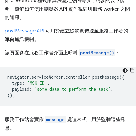
如果 Workbox 程式庫無法滿足您的需求，請參閱以下說
明，瞭解如何使用瀏覽器 API 實作視窗與服務 worker 之間
的通訊。
postMessage API
可用於建立從網頁傳送至服務工作者的
單向
通訊機制。
該頁面會在服務工作者介面上呼叫
postMessage()
：
navigator
.
serviceWorker
.
controller
.
postMessage
({
type
:
'MSG_ID'
,
payload
:
'some data to perform the task'
,
});
服務工作站會實作
message
處理常式，用於監聽這些訊
息。