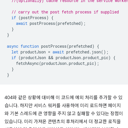
//(optionally) cache resource in the service worke
// carry out the post fetch process if supplied
if
(
postProcess
)
{
await
postProcess
(
prefetched
);
}
}
async
function
postProcess
(
prefetched
)
{
let
productJson
=
await
prefetched
.
json
();
if
(
productJson
 && 
productJson
.
product_pic
)
{
fetchAsync
(
productJson
.
product_pic
);
}
}
404와 같은 상황에 대비해 이 코드에 예외 처리를 추가할 수 있
습니다. 하지만 서비스 워커를 사용하여 미리 로드하면 페이지
와 기본 스레드에 큰 영향을 주지 않고 실패할 수 있다는 장점이
있습니다. 미리 가져온 콘텐츠의 후처리에서 더 정교한 로직을