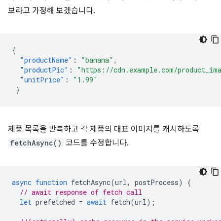
보라고 가정해 보겠습니다.
{
"productName"
:
"banana"
,
"productPic"
:
"https://cdn.example.com/product_im
"unitPrice"
:
"1.99"
}
제품 목록을 반복하고 각 제품의 대표 이미지를 캐시하도록
fetchAsync()
코드를 수정합니다.
async
function
fetchAsync
(
url
,
postProcess
)
{
// await response of fetch call
let
prefetched
=
await
fetch
(
url
);