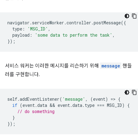
navigator
.
serviceWorker
.
controller
.
postMessage
({
type
:
'MSG_ID'
,
payload
:
'some data to perform the task'
,
});
서비스 워커는 이러한 메시지를 리슨하기 위해
message
핸들
러를 구현합니다.
self
.
addEventListener
(
'message'
,
(
event
)
=
>
{
if
(
event
.
data
 && 
event
.
data
.
type
===
MSG_ID
)
{
// do something
}
});