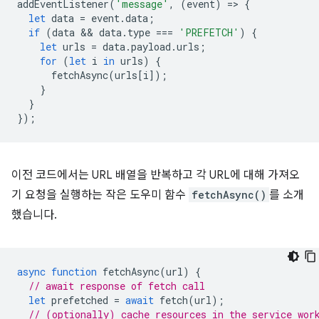
addEventListener
(
'message'
,
(
event
)
=
>
{
let
data
=
event
.
data
;
if
(
data
 && 
data
.
type
===
'PREFETCH'
)
{
let
urls
=
data
.
payload
.
urls
;
for
(
let
i
in
urls
)
{
fetchAsync
(
urls
[
i
]);
}
}
});
이전 코드에서는 URL 배열을 반복하고 각 URL에 대해 가져오
기 요청을 실행하는 작은 도우미 함수
fetchAsync()
를 소개
했습니다.
async
function
fetchAsync
(
url
)
{
// await response of fetch call
let
prefetched
=
await
fetch
(
url
);
// (optionally) cache resources in the service wor