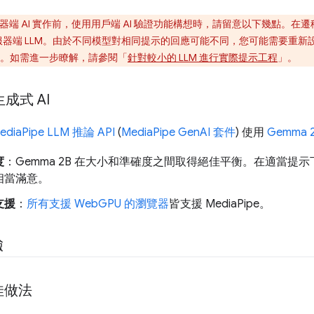
器端 AI 實作前，使用用戶端 AI 驗證功能構想時，請留意以下幾點。
的伺服器端 LLM。由於不同模型對相同提示的回應可能不同，您可能需要重
。如需進一步瞭解，請參閱「
針對較小的 LLM 進行實際提示工程
」。
 生成式 AI
ediaPipe LLM 推論 API
(
MediaPipe GenAI 套件
) 使用
Gemma 
度
：Gemma 2B 在大小和準確度之間取得絕佳平衡。在適當提
相當滿意。
支援
：
所有支援 WebGPU 的瀏覽器
皆支援 MediaPipe。
驗
佳做法