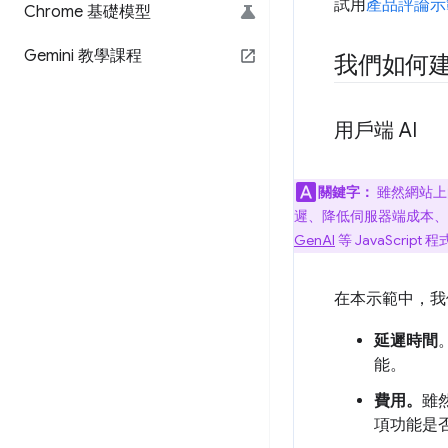
試用
產品評論示
Chrome 基礎模型
Gemini 教學課程
我們如何
用戶端 AI
關鍵字：
雖然網站上
遲、降低伺服器端成本、
GenAI
等 JavaScri
在本示範中，我
延遲時間
能。
費用。
雖
項功能是