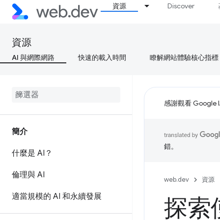
資源
Discover
資源
AI 與網際網路
快速的載入時間
瞭解網站體驗核心指標
感謝觀看 Google 
簡介
錯。
什麼是 AI？
倫理與 AI
web.dev
資源
適當規模的 AI 和永續發展
探索