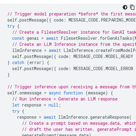
// Trigger model preparation *before* the first mess
self
.
postMessage
({
code
:
MESSAGE_CODE
.
PREPARING_MOD
try
{
// Create a FilesetResolver instance for GenAI tas
const
genai
=
await
FilesetResolver
.
forGenAiTasks
(
// Create an LLM Inference instance from the speci
llmInference
=
await
LlmInference
.
createFromModelP
self
.
postMessage
({
code
:
MESSAGE_CODE
.
MODEL_READY
}
catch
(
error
)
{
self
.
postMessage
({
code
:
MESSAGE_CODE
.
MODEL_ERROR
}
// Trigger inference upon receiving a message from t
self
.
onmessage
=
async
function
(
message
)
{
// Run inference = Generate an LLM response
let
response
=
null
;
try
{
response
=
await
llmInference
.
generateResponse
(
// Create a prompt based on message.data, whic
// draft the user has written. generatePrompt 
generatePrompt
(
message
.
data
),