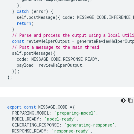
);
}
catch
(
error
)
{
self
.
postMessage
({
code
:
MESSAGE_CODE
.
INFERENCE_
return
;
}
// Parse and process the output using a local util
const
reviewHelperOutput
=
generateReviewHelperOut
// Post a message to the main thread
self
.
postMessage
({
code
:
MESSAGE_CODE
.
RESPONSE_READY
,
payload
:
reviewHelperOutput
,
});
};
export
const
MESSAGE_CODE
=
{
PREPARING_MODEL
:
'preparing-model'
,
MODEL_READY
:
'model-ready'
,
GENERATING_RESPONSE
:
'generating-response'
,
RESPONSE_READY
:
'response-ready'
,