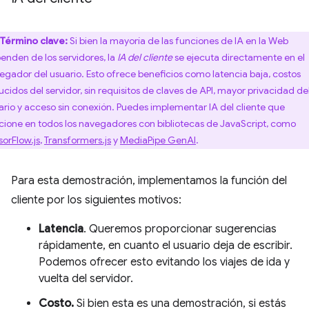
Término clave:
Si bien la mayoría de las funciones de IA en la Web
enden de los servidores, la
IA del cliente
se ejecuta directamente en el
egador del usuario. Esto ofrece beneficios como latencia baja, costos
ucidos del servidor, sin requisitos de claves de API, mayor privacidad de
ario y acceso sin conexión. Puedes implementar IA del cliente que
cione en todos los navegadores con bibliotecas de JavaScript, como
sorFlow.js
,
Transformers.js
y
MediaPipe GenAI
.
Para esta demostración, implementamos la función del
cliente por los siguientes motivos:
Latencia
. Queremos proporcionar sugerencias
rápidamente, en cuanto el usuario deja de escribir.
Podemos ofrecer esto evitando los viajes de ida y
vuelta del servidor.
Costo.
Si bien esta es una demostración, si estás