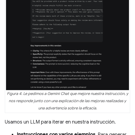
Figura 4. Le pedimos a Gemini Chat que mejore nuestra instrucción, y
nos responde junto con una explicación de las mejoras realizadas y
una advertencia sobre la eficacia.
Usamos un LLM para iterar en nuestra instrucción.
Instrucciones con varios ejemplos.
Para generar