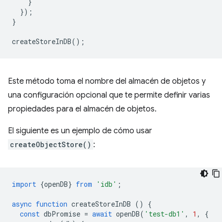
}
});
}
createStoreInDB
();
Este método toma el nombre del almacén de objetos y
una configuración opcional que te permite definir varias
propiedades para el almacén de objetos.
El siguiente es un ejemplo de cómo usar
createObjectStore()
:
import
{
openDB
}
from
'idb'
;
async
function
createStoreInDB
()
{
const
dbPromise
=
await
openDB
(
'test-db1'
,
1
,
{