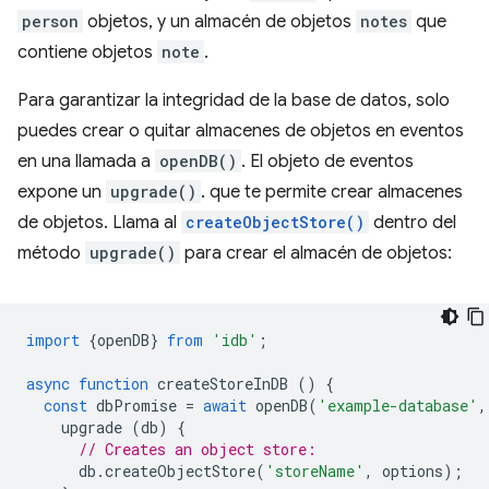
person
objetos, y un almacén de objetos
notes
que
contiene objetos
note
.
Para garantizar la integridad de la base de datos, solo
puedes crear o quitar almacenes de objetos en eventos
en una llamada a
openDB()
. El objeto de eventos
expone un
upgrade()
. que te permite crear almacenes
de objetos. Llama al
createObjectStore()
dentro del
método
upgrade()
para crear el almacén de objetos:
import
{
openDB
}
from
'idb'
;
async
function
createStoreInDB
()
{
const
dbPromise
=
await
openDB
(
'example-database'
,
upgrade
(
db
)
{
// Creates an object store:
db
.
createObjectStore
(
'storeName'
,
options
);