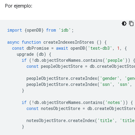
Por ejemplo:
import
{
openDB
}
from
'idb'
;
async
function
createIndexesInStores
()
{
const
dbPromise
=
await
openDB
(
'test-db3'
,
1
,
{
upgrade
(
db
)
{
if
(
!
db
.
objectStoreNames
.
contains
(
'people'
))
const
peopleObjectStore
=
db
.
createObjectSto
peopleObjectStore
.
createIndex
(
'gender'
,
'gen
peopleObjectStore
.
createIndex
(
'ssn'
,
'ssn'
,
}
if
(
!
db
.
objectStoreNames
.
contains
(
'notes'
))
{
const
notesObjectStore
=
db
.
createObjectStor
notesObjectStore
.
createIndex
(
'title'
,
'title
}