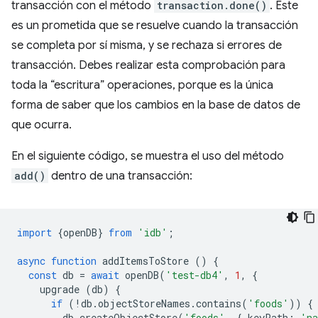
transacción con el método
transaction.done()
. Este
es un prometida que se resuelve cuando la transacción
se completa por sí misma, y se rechaza si errores de
transacción. Debes realizar esta comprobación para
toda la “escritura” operaciones, porque es la única
forma de saber que los cambios en la base de datos de
que ocurra.
En el siguiente código, se muestra el uso del método
add()
dentro de una transacción:
import
{
openDB
}
from
'idb'
;
async
function
addItemsToStore
()
{
const
db
=
await
openDB
(
'test-db4'
,
1
,
{
upgrade
(
db
)
{
if
(
!
db
.
objectStoreNames
.
contains
(
'foods'
))
{
db
.
createObjectStore
(
'foods'
,
{
keyPath
:
'n