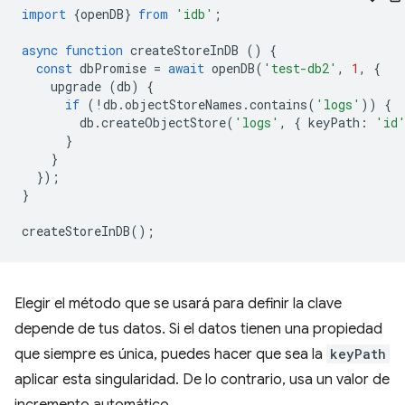
import
{
openDB
}
from
'idb'
;
async
function
createStoreInDB
()
{
const
dbPromise
=
await
openDB
(
'test-db2'
,
1
,
{
upgrade
(
db
)
{
if
(
!
db
.
objectStoreNames
.
contains
(
'logs'
))
{
db
.
createObjectStore
(
'logs'
,
{
keyPath
:
'id
}
}
});
}
createStoreInDB
();
Elegir el método que se usará para definir la clave
depende de tus datos. Si el datos tienen una propiedad
que siempre es única, puedes hacer que sea la
keyPath
aplicar esta singularidad. De lo contrario, usa un valor de