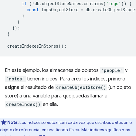
if
(
!
db
.
objectStoreNames
.
contains
(
'logs'
))
{
const
logsObjectStore
=
db
.
createObjectStore
}
}
});
}
createIndexesInStores
();
En este ejemplo, los almacenes de objetos
'people'
y
'notes'
tienen índices. Para crea los índices, primero
asigna el resultado de
createObjectStore()
(un objeto
store) a una variable para que puedas llamar a
createIndex()
en ella.
Nota:
Los índices se actualizan cada vez que escribes datos en el
objeto de referencia. en una tienda física. Más índices significa más