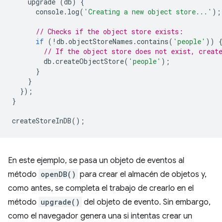
upgrade
(
db
)
{
console
.
log
(
'Creating a new object store...'
);
// Checks if the object store exists:
if
(
!
db
.
objectStoreNames
.
contains
(
'people'
))
// If the object store does not exist, creat
db
.
createObjectStore
(
'people'
);
}
}
});
}
createStoreInDB
();
En este ejemplo, se pasa un objeto de eventos al
método
openDB()
para crear el almacén de objetos y,
como antes, se completa el trabajo de crearlo en el
método
upgrade()
del objeto de evento. Sin embargo,
como el navegador genera una si intentas crear un