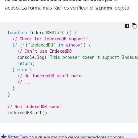
acaso. La forma más fácil es verificar el
window
objeto:
function
indexedDBStuff
()
{
// Check for IndexedDB support:
if
(
!
(
'indexedDB'
in
window
))
{
// Can't use IndexedDB
console
.
log
(
"This browser doesn't support Indexe
return
;
}
else
{
// Do IndexedDB stuff here:
// ...
}
}
// Run IndexedDB code:
indexedDBStuff
();
Nota:
Debido a que la mayoría de los navegadores admiten