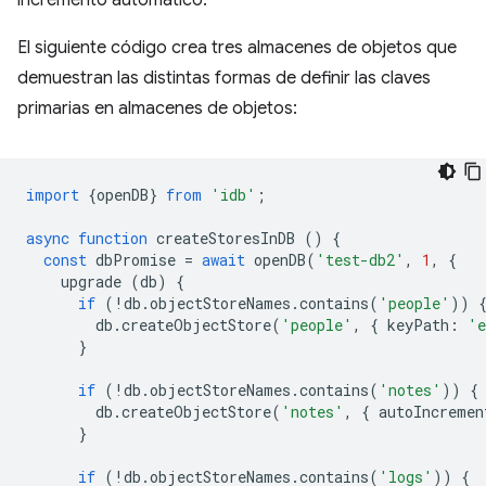
incremento automático.
El siguiente código crea tres almacenes de objetos que
demuestran las distintas formas de definir las claves
primarias en almacenes de objetos:
import
{
openDB
}
from
'idb'
;
async
function
createStoresInDB
()
{
const
dbPromise
=
await
openDB
(
'test-db2'
,
1
,
{
upgrade
(
db
)
{
if
(
!
db
.
objectStoreNames
.
contains
(
'people'
))
db
.
createObjectStore
(
'people'
,
{
keyPath
:
'e
}
if
(
!
db
.
objectStoreNames
.
contains
(
'notes'
))
{
db
.
createObjectStore
(
'notes'
,
{
autoIncremen
}
if
(
!
db
.
objectStoreNames
.
contains
(
'logs'
))
{