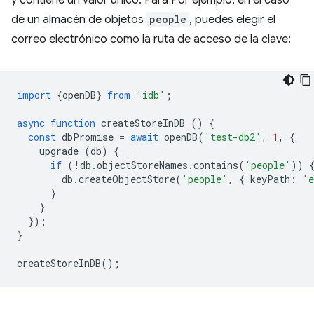
y contiene un valor único. Para Por ejemplo, en el caso
de un almacén de objetos
people
, puedes elegir el
correo electrónico como la ruta de acceso de la clave:
import
{
openDB
}
from
'idb'
;
async
function
createStoreInDB
()
{
const
dbPromise
=
await
openDB
(
'test-db2'
,
1
,
{
upgrade
(
db
)
{
if
(
!
db
.
objectStoreNames
.
contains
(
'people'
))
db
.
createObjectStore
(
'people'
,
{
keyPath
:
'e
}
}
});
}
createStoreInDB
();