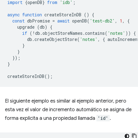
import
{
openDB
}
from
'idb'
;
async
function
createStoreInDB
()
{
const
dbPromise
=
await
openDB
(
'test-db2'
,
1
,
{
upgrade
(
db
)
{
if
(
!
db
.
objectStoreNames
.
contains
(
'notes'
))
{
db
.
createObjectStore
(
'notes'
,
{
autoIncremen
}
}
});
}
createStoreInDB
();
El siguiente ejemplo es similar al ejemplo anterior, pero
esta vez el valor de incremento automático se asigna de
forma explícita a una propiedad llamada
'id'
.