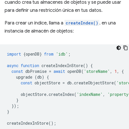
cuando crea tus almacenes de objetos y se puede usar
para definir una restricción única en tus datos.
Para crear un índice, llama a
createIndex()
. en una
instancia de almacén de objetos:
import
{
openDB
}
from
'idb'
;
async
function
createIndexInStore
()
{
const
dbPromise
=
await
openDB
(
'storeName'
,
1
,
{
upgrade
(
db
)
{
const
objectStore
=
db
.
createObjectStore
(
'stor
objectStore
.
createIndex
(
'indexName'
,
'property
}
});
}
createIndexInStore
();