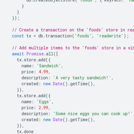
}
}
});
// Create a transaction on the 'foods' store in re
const
tx
=
db
.
transaction
(
'foods'
,
'readwrite'
);
// Add multiple items to the 'foods' store in a si
await
Promise
.
all
([
tx
.
store
.
add
({
name
:
'Sandwich'
,
price
:
4.99
,
description
:
'A very tasty sandwich!'
,
created
:
new
Date
().
getTime
(),
}),
tx
.
store
.
add
({
name
:
'Eggs'
,
price
:
2.99
,
description
:
'Some nice eggs you can cook up!'
created
:
new
Date
().
getTime
(),
}),
tx
.
done