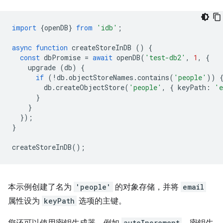
import
{
openDB
}
from
'idb'
;
async
function
createStoreInDB
()
{
const
dbPromise
=
await
openDB
(
'test-db2'
,
1
,
{
upgrade
(
db
)
{
if
(
!
db
.
objectStoreNames
.
contains
(
'people'
))
db
.
createObjectStore
(
'people'
,
{
keyPath
:
'e
}
}
});
}
createStoreInDB
();
本示例创建了名为
'people'
的对象存储，并将
email
属性设为
keyPath
选项的主键。
autoIncrement