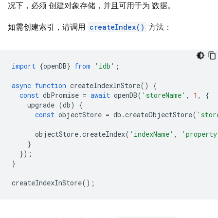
况下，必须 创建对象存储，并且可用于为 数据。
如需创建索引，请调用
createIndex()
方法：
import
{
openDB
}
from
'idb'
;
async
function
createIndexInStore
()
{
const
dbPromise
=
await
openDB
(
'storeName'
,
1
,
{
upgrade
(
db
)
{
const
objectStore
=
db
.
createObjectStore
(
'stor
objectStore
.
createIndex
(
'indexName'
,
'property
}
});
}
createIndexInStore
();