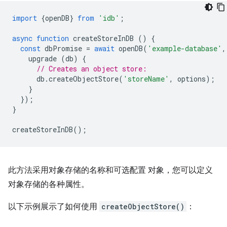
import
{
openDB
}
from
'idb'
;
async
function
createStoreInDB
()
{
const
dbPromise
=
await
openDB
(
'example-database'
,
upgrade
(
db
)
{
// Creates an object store:
db
.
createObjectStore
(
'storeName'
,
options
);
}
});
}
createStoreInDB
();
此方法采用对象存储的名称和可选配置 对象，您可以定义
对象存储的各种属性。
以下示例展示了如何使用
createObjectStore()
：