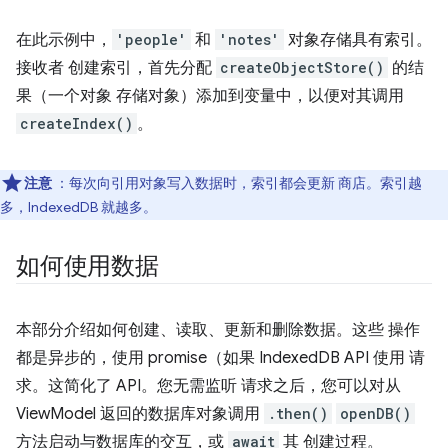
在此示例中，
'people'
和
'notes'
对象存储具有索引。
接收者 创建索引，首先分配
createObjectStore()
的结
果（一个对象 存储对象）添加到变量中，以便对其调用
createIndex()
。
注意
：每次向引用对象写入数据时，索引都会更新 商店。索引越
多，IndexedDB 就越多。
如何使用数据
本部分介绍如何创建、读取、更新和删除数据。这些 操作
都是异步的，使用 promise（如果 IndexedDB API 使用 请
求。这简化了 API。您无需监听 请求之后，您可以对从
ViewModel 返回的数据库对象调用
.then()
openDB()
方法启动与数据库的交互，或
await
其 创建过程。