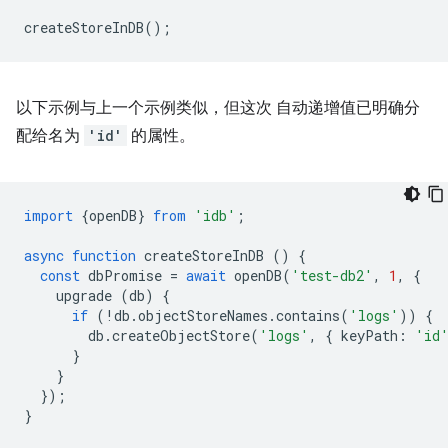
createStoreInDB
();
以下示例与上一个示例类似，但这次 自动递增值已明确分
配给名为
'id'
的属性。
import
{
openDB
}
from
'idb'
;
async
function
createStoreInDB
()
{
const
dbPromise
=
await
openDB
(
'test-db2'
,
1
,
{
upgrade
(
db
)
{
if
(
!
db
.
objectStoreNames
.
contains
(
'logs'
))
{
db
.
createObjectStore
(
'logs'
,
{
keyPath
:
'id
}
}
});
}