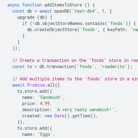
async
function
addItemsToStore
()
{
const
db
=
await
openDB
(
'test-db4'
,
1
,
{
upgrade
(
db
)
{
if
(
!
db
.
objectStoreNames
.
contains
(
'foods'
))
{
db
.
createObjectStore
(
'foods'
,
{
keyPath
:
'n
}
}
});
// Create a transaction on the 'foods' store in re
const
tx
=
db
.
transaction
(
'foods'
,
'readwrite'
);
// Add multiple items to the 'foods' store in a si
await
Promise
.
all
([
tx
.
store
.
add
({
name
:
'Sandwich'
,
price
:
4.99
,
description
:
'A very tasty sandwich!'
,
created
:
new
Date
().
getTime
(),
}),
tx
.
store
.
add
({
name
:
'Eggs'
,