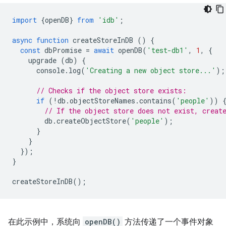
import
{
openDB
}
from
'idb'
;
async
function
createStoreInDB
()
{
const
dbPromise
=
await
openDB
(
'test-db1'
,
1
,
{
upgrade
(
db
)
{
console
.
log
(
'Creating a new object store...'
);
// Checks if the object store exists:
if
(
!
db
.
objectStoreNames
.
contains
(
'people'
))
// If the object store does not exist, creat
db
.
createObjectStore
(
'people'
);
}
}
});
}
createStoreInDB
();
在此示例中，系统向
openDB()
方法传递了一个事件对象