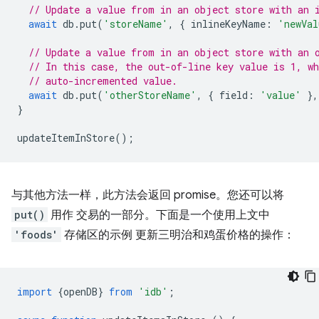
// Update a value from in an object store with an 
await
db
.
put
(
'storeName'
,
{
inlineKeyName
:
'newVal
// Update a value from in an object store with an 
// In this case, the out-of-line key value is 1, wh
// auto-incremented value.
await
db
.
put
(
'otherStoreName'
,
{
field
:
'value'
},
}
updateItemInStore
();
与其他方法一样，此方法会返回 promise。您还可以将
put()
用作 交易的一部分。下面是一个使用上文中
'foods'
存储区的示例 更新三明治和鸡蛋价格的操作：
import
{
openDB
}
from
'idb'
;