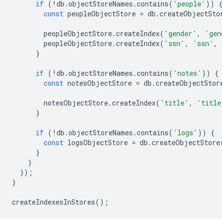
if
(
!
db
.
objectStoreNames
.
contains
(
'people'
))
const
peopleObjectStore
=
db
.
createObjectSto
peopleObjectStore
.
createIndex
(
'gender'
,
'gen
peopleObjectStore
.
createIndex
(
'ssn'
,
'ssn'
,
}
if
(
!
db
.
objectStoreNames
.
contains
(
'notes'
))
{
const
notesObjectStore
=
db
.
createObjectStor
notesObjectStore
.
createIndex
(
'title'
,
'title
}
if
(
!
db
.
objectStoreNames
.
contains
(
'logs'
))
{
const
logsObjectStore
=
db
.
createObjectStore
}
}
});
}
createIndexesInStores
();