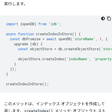
実行します。
import
{
openDB
}
from
'idb'
;
async
function
createIndexInStore
()
{
const
dbPromise
=
await
openDB
(
'storeName'
,
1
,
{
upgrade
(
db
)
{
const
objectStore
=
db
.
createObjectStore
(
'stor
objectStore
.
createIndex
(
'indexName'
,
'property
}
});
}
createIndexInStore
();
このメソッドは、インデックス オブジェクトを作成して
返します。
createIndex()
メソッド: オブジェクト スト