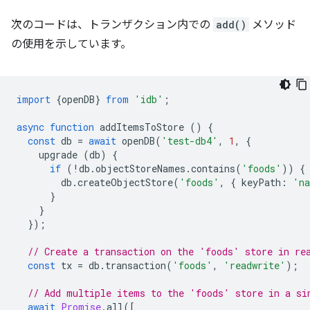
次のコードは、トランザクション内での
add()
メソッド
の使用を示しています。
import
{
openDB
}
from
'idb'
;
async
function
addItemsToStore
()
{
const
db
=
await
openDB
(
'test-db4'
,
1
,
{
upgrade
(
db
)
{
if
(
!
db
.
objectStoreNames
.
contains
(
'foods'
))
{
db
.
createObjectStore
(
'foods'
,
{
keyPath
:
'n
}
}
});
// Create a transaction on the 'foods' store in re
const
tx
=
db
.
transaction
(
'foods'
,
'readwrite'
);
// Add multiple items to the 'foods' store in a si
await
Promise
.
all
([