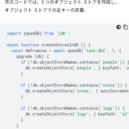
次のコードでは、3 つのオブジェクト ストアを作成し、
オブジェクト ストアでの主キーの定義:
import
{
openDB
}
from
'idb'
;
async
function
createStoresInDB
()
{
const
dbPromise
=
await
openDB
(
'test-db2'
,
1
,
{
upgrade
(
db
)
{
if
(
!
db
.
objectStoreNames
.
contains
(
'people'
))
db
.
createObjectStore
(
'people'
,
{
keyPath
:
'e
}
if
(
!
db
.
objectStoreNames
.
contains
(
'notes'
))
{
db
.
createObjectStore
(
'notes'
,
{
autoIncremen
}
if
(
!
db
.
objectStoreNames
.
contains
(
'logs'
))
{
db
.
createObjectStore
(
'logs'
,
{
keyPath
:
'id
}
}