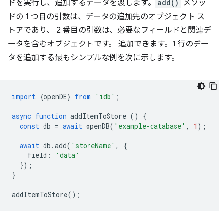
ドを実行し、追加するデータを渡します。
add()
メソッ
ドの 1 つ目の引数は、データの追加先のオブジェクト ス
トアであり、 2 番目の引数は、必要なフィールドと関連デ
ータを含むオブジェクトです。 追加できます。1 行のデー
タを追加する最もシンプルな例を次に示します。
import
{
openDB
}
from
'idb'
;
async
function
addItemToStore
()
{
const
db
=
await
openDB
(
'example-database'
,
1
);
await
db
.
add
(
'storeName'
,
{
field
:
'data'
});
}
addItemToStore
();