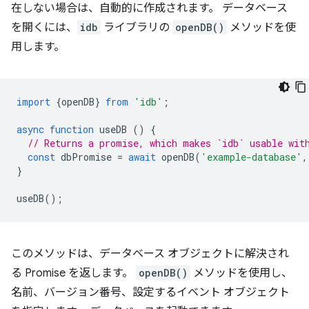
在しない場合は、自動的に作成されます。 データベース
を開くには、
idb
ライブラリの
openDB()
メソッドを使
用します。
import
{
openDB
}
from
'idb'
;
async
function
useDB
()
{
// Returns a promise, which makes `idb` usable wit
const
dbPromise
=
await
openDB
(
'example-database'
,
}
useDB
();
このメソッドは、データベース オブジェクトに解決され
る Promise を返します。
openDB()
メソッドを使用し、
名前、バージョン番号、設定するイベント オブジェクト