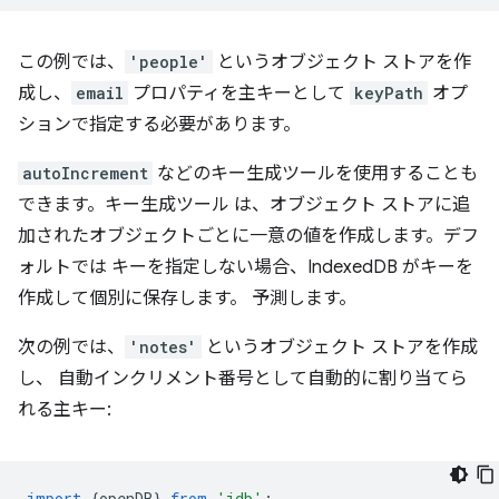
この例では、
'people'
というオブジェクト ストアを作
成し、
email
プロパティを主キーとして
keyPath
オプ
ションで指定する必要があります。
autoIncrement
などのキー生成ツールを使用することも
できます。キー生成ツール は、オブジェクト ストアに追
加されたオブジェクトごとに一意の値を作成します。デフ
ォルトでは キーを指定しない場合、IndexedDB がキーを
作成して個別に保存します。 予測します。
次の例では、
'notes'
というオブジェクト ストアを作成
し、 自動インクリメント番号として自動的に割り当てら
れる主キー:
import
{
openDB
}
from
'idb'
;