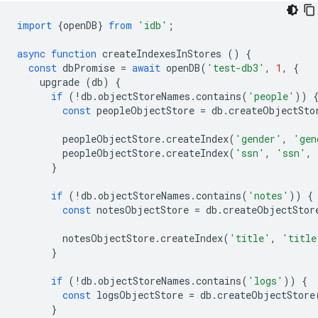
import
{
openDB
}
from
'idb'
;
async
function
createIndexesInStores
()
{
const
dbPromise
=
await
openDB
(
'test-db3'
,
1
,
{
upgrade
(
db
)
{
if
(
!
db
.
objectStoreNames
.
contains
(
'people'
))
const
peopleObjectStore
=
db
.
createObjectSto
peopleObjectStore
.
createIndex
(
'gender'
,
'gen
peopleObjectStore
.
createIndex
(
'ssn'
,
'ssn'
,
}
if
(
!
db
.
objectStoreNames
.
contains
(
'notes'
))
{
const
notesObjectStore
=
db
.
createObjectStor
notesObjectStore
.
createIndex
(
'title'
,
'title
}
if
(
!
db
.
objectStoreNames
.
contains
(
'logs'
))
{
const
logsObjectStore
=
db
.
createObjectStore
}