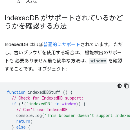
カニズム。
Indexed
DB がサポートされているかど
うかを確認する方法
IndexedDB はほぼ
普遍的にサポート
されています。 ただ
し、古いブラウザを使用する場合は、 機能検出のサポー
トも 必要ありません最も簡単な方法は、
window
を確認
することです。 オブジェクト:
function
indexedDBStuff
()
{
// Check for IndexedDB support:
if
(
!
(
'indexedDB'
in
window
))
{
// Can't use IndexedDB
console
.
log
(
"This browser doesn't support Indexe
return
;
}
else
{