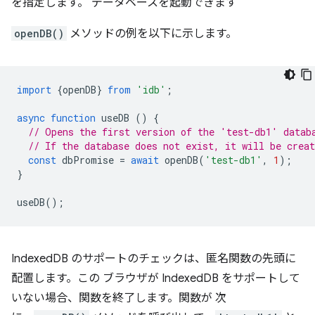
を指定します。 データベースを起動できます
openDB()
メソッドの例を以下に示します。
import
{
openDB
}
from
'idb'
;
async
function
useDB
()
{
// Opens the first version of the 'test-db1' datab
// If the database does not exist, it will be creat
const
dbPromise
=
await
openDB
(
'test-db1'
,
1
);
}
useDB
();
IndexedDB のサポートのチェックは、匿名関数の先頭に
配置します。この ブラウザが IndexedDB をサポートして
いない場合、関数を終了します。関数が 次