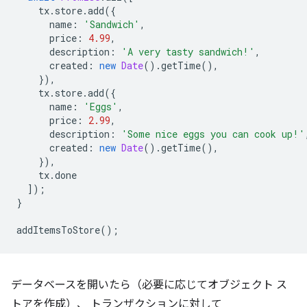
tx
.
store
.
add
({
name
:
'Sandwich'
,
price
:
4.99
,
description
:
'A very tasty sandwich!'
,
created
:
new
Date
().
getTime
(),
}),
tx
.
store
.
add
({
name
:
'Eggs'
,
price
:
2.99
,
description
:
'Some nice eggs you can cook up!'
created
:
new
Date
().
getTime
(),
}),
tx
.
done
]);
}
addItemsToStore
();
データベースを開いたら（必要に応じてオブジェクト ス
トアを作成）、 トランザクションに対して