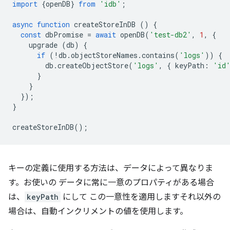
import
{
openDB
}
from
'idb'
;
async
function
createStoreInDB
()
{
const
dbPromise
=
await
openDB
(
'test-db2'
,
1
,
{
upgrade
(
db
)
{
if
(
!
db
.
objectStoreNames
.
contains
(
'logs'
))
{
db
.
createObjectStore
(
'logs'
,
{
keyPath
:
'id
}
}
});
}
createStoreInDB
();
キーの定義に使用する方法は、データによって異なりま
す。お使いの データに常に一意のプロパティがある場合
は、
keyPath
にして この一意性を適用しますそれ以外の
場合は、自動インクリメントの値を使用します。