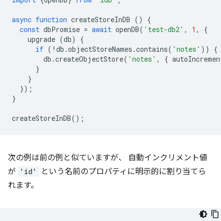
async
function
createStoreInDB
()
{
const
dbPromise
=
await
openDB
(
'test-db2'
,
1
,
{
upgrade
(
db
)
{
if
(
!
db
.
objectStoreNames
.
contains
(
'notes'
))
{
db
.
createObjectStore
(
'notes'
,
{
autoIncremen
}
}
});
}
createStoreInDB
();
次の例は前の例と似ていますが、 自動インクリメント値
が
'id'
という名前のプロパティに明示的に割り当てら
れます。