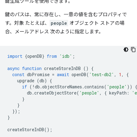
鍵生成ツールを使用できます。
鍵のパス
は、常に存在し、一意の値を含むプロパティで
す。対象 たとえば、
people
オブジェクト ストアの場
合、メールアドレス 次のように指定します。
import
{
openDB
}
from
'idb'
;
async
function
createStoreInDB
()
{
const
dbPromise
=
await
openDB
(
'test-db2'
,
1
,
{
upgrade
(
db
)
{
if
(
!
db
.
objectStoreNames
.
contains
(
'people'
))
db
.
createObjectStore
(
'people'
,
{
keyPath
:
'e
}
}
});
}
createStoreInDB
();