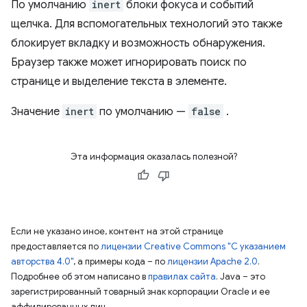
По умолчанию
inert
блоки фокуса и событий
щелчка. Для вспомогательных технологий это также
блокирует вкладку и возможность обнаружения.
Браузер также может игнорировать поиск по
странице и выделение текста в элементе.
Значение
inert
по умолчанию —
false
.
Эта информация оказалась полезной?
Если не указано иное, контент на этой странице
предоставляется по
лицензии Creative Commons "С указанием
авторства 4.0"
, а примеры кода – по
лицензии Apache 2.0
.
Подробнее об этом написано в
правилах сайта
. Java – это
зарегистрированный товарный знак корпорации Oracle и ее
аффилированных лиц.