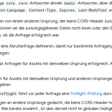
Typ
cors
.
cors
-Antworten ähneln
basic
-Antworten, aber d
ent-Language
,
Content-Type
,
Expires
,
Last-Modified
u
n von einem anderen Ursprung, der keine CORS-Header zurüc
önnen wir die zurückgegebenen Daten nicht lesen oder den S
, ob die Anfrage erfolgreich war.
 eine Abrufanfrage definieren, damit nur bestimmte Anfraget
egen:
für Anfragen für Assets mit demselben Ursprung erfolgreich. 
n für Assets mit demselben Ursprung und anderen Ursprünge
geben.
reflight
führt vor jeder Anfrage eine
Preflight-Prüfung
durc
ragen an andere Ursprünge gedacht, die keine CORS-Header 
ie bereits erwähnt , ist dies derzeit nicht im globalen Gülti