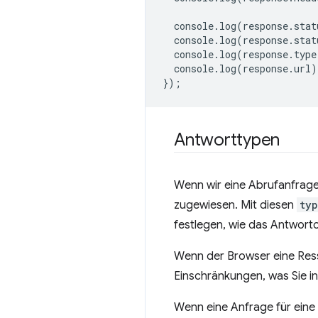
console
.
log
(
response
.
stat
console
.
log
(
response
.
stat
console
.
log
(
response
.
type
console
.
log
(
response
.
url
)
});
Antworttypen
Wenn wir eine Abrufanfrage 
zugewiesen. Mit diesen
typ
festlegen, wie das Antworto
Wenn der Browser eine Res
Einschränkungen, was Sie i
Wenn eine Anfrage für ein