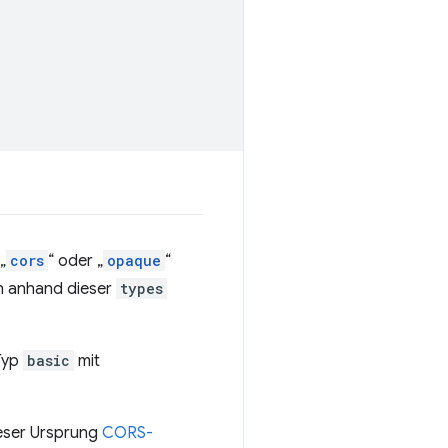
 „
cors
“ oder „
opaque
“
n anhand dieser
types
Typ
basic
mit
ieser Ursprung
CORS-