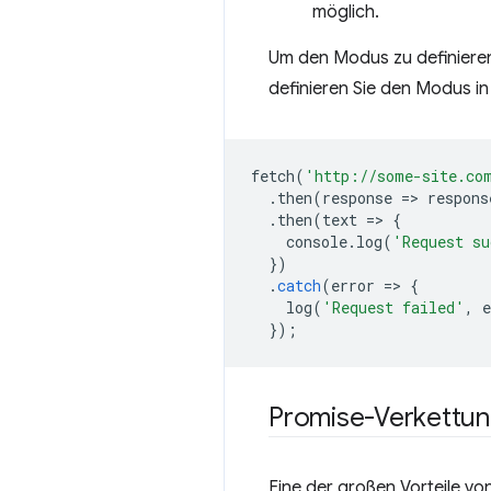
möglich.
Um den Modus zu definieren
definieren Sie den Modus in
fetch
(
'http://some-site.co
.
then
(
response
=
>
respons
.
then
(
text
=
>
{
console
.
log
(
'Request su
})
.
catch
(
error
=
>
{
log
(
'Request failed'
,
e
});
Promise-Verkettu
Eine der großen Vorteile von