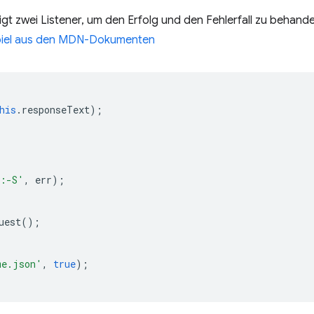
gt zwei Listener, um den Erfolg und den Fehlerfall zu behande
piel aus den MDN-Dokumenten
his
.
responseText
);
 :-S'
,
err
);
uest
();
me.json'
,
true
);