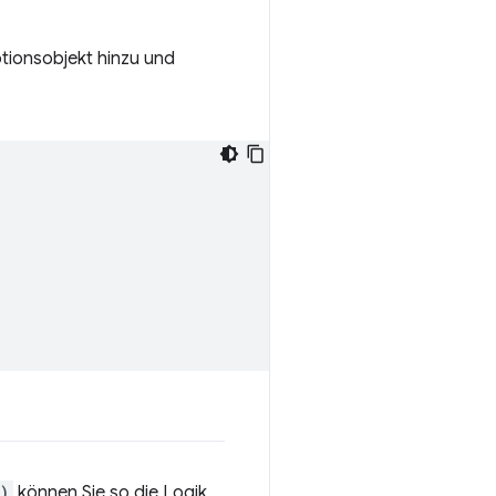
tionsobjekt hinzu und
)
können Sie so die Logik