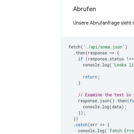
Abrufen
Unsere Abrufanfrage sieht 
fetch
(
'./api/some.json'
)
.
then
(
response
=
>
{
if
(
response
.
status
!==
console
.
log
(
`Looks li
return
;
}
// Examine the text in 
response
.
json
().
then
(
f
console
.
log
(
data
);
});
})
.
catch
(
err
=
>
{
console
.
log
(
'Fetch Err