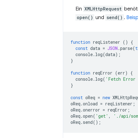
Ein
XMLHttpRequest
benöti
open()
und
send()
.
Beis
function
reqListener
()
{
const
data
=
JSON
.
parse
(
t
console
.
log
(
data
);
}
function
reqError
(
err
)
{
console
.
log
(
'Fetch Error
}
const
oReq
=
new
XMLHttpReq
oReq
.
onload
=
reqListener
;
oReq
.
onerror
=
reqError
;
oReq
.
open
(
'get'
,
'./api/so
oReq
.
send
();