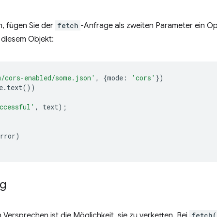
, fügen Sie der
fetch
-Anfrage als zweiten Parameter ein Op
 diesem Objekt:
m/cors-enabled/some.json'
,
{
mode
:
'cors'
})
e
.
text
())
ccessful'
,
text
);
rror
)
ng
 Versprechen ist die Möglichkeit, sie zu verketten. Bei
fetch(