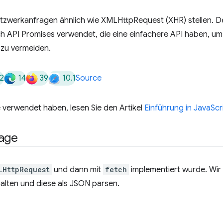
tzwerkanfragen ähnlich wie XMLHttpRequest (XHR) stellen. D
ch API Promises verwendet, die eine einfachere API haben, um
 zu vermeiden.
2
14
39
10.1
Source
 verwendet haben, lesen Sie den Artikel
Einführung in JavaSc
rage
LHttpRequest
und dann mit
fetch
implementiert wurde. Wir
alten und diese als JSON parsen.