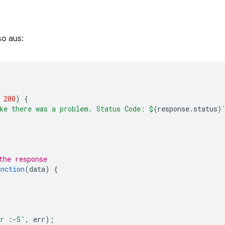
so aus:
200
)
{
ke there was a problem. Status Code: 
${
response
.
status
}
the response
unction
(
data
)
{
or :-S'
,
err
);