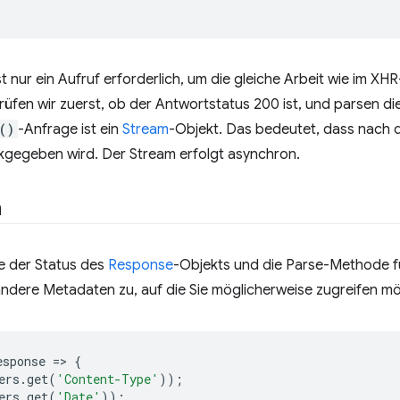
t nur ein Aufruf erforderlich, um die gleiche Arbeit wie im XHR
üfen wir zuerst, ob der Antwortstatus 200 ist, und parsen d
()
-Anfrage ist ein
Stream
-Objekt. Das bedeutet, dass nach
kgegeben wird. Der Stream erfolgt asynchron.
n
de der Status des
Response
-Objekts und die Parse-Methode f
 andere Metadaten zu, auf die Sie möglicherweise zugreifen mö
esponse
=
>
{
ers
.
get
(
'Content-Type'
));
ers
.
get
(
'Date'
));