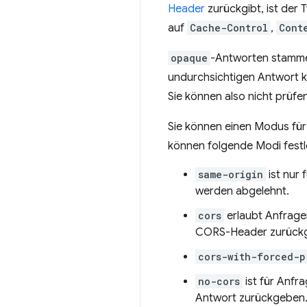
Header
zurückgibt, ist der 
auf
Cache-Control
,
Cont
opaque
-Antworten stamme
undurchsichtigen Antwort k
Sie können also nicht prüfen
Sie können einen Modus für
können folgende Modi festl
same-origin
ist nur 
werden abgelehnt.
cors
erlaubt Anfrage
CORS-Header zurück
cors-with-forced-p
no-cors
ist für Anf
Antwort zurückgeben. W