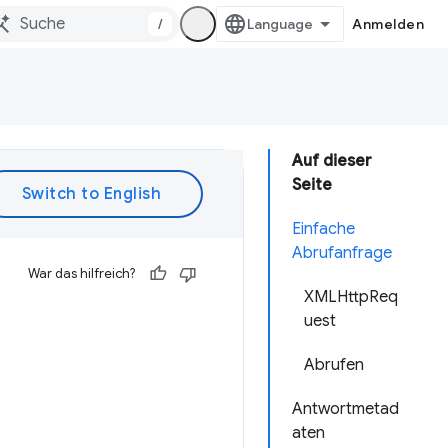
/
Anmelden
Auf dieser
Seite
Einfache
Abrufanfrage
War das hilfreich?
XMLHttpReq
uest
Abrufen
Antwortmetad
aten