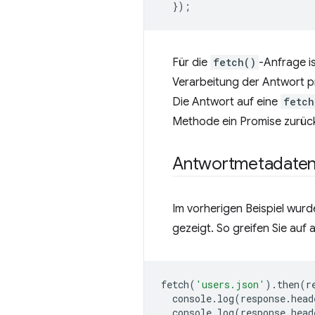
});
Für die
fetch()
-Anfrage is
Verarbeitung der Antwort pr
Die Antwort auf eine
fetch
Methode ein Promise zurüc
Antwortmetadate
Im vorherigen Beispiel wur
gezeigt. So greifen Sie auf
fetch
(
'users.json'
).
then
(
r
console
.
log
(
response
.
head
console
.
log
(
response
.
head