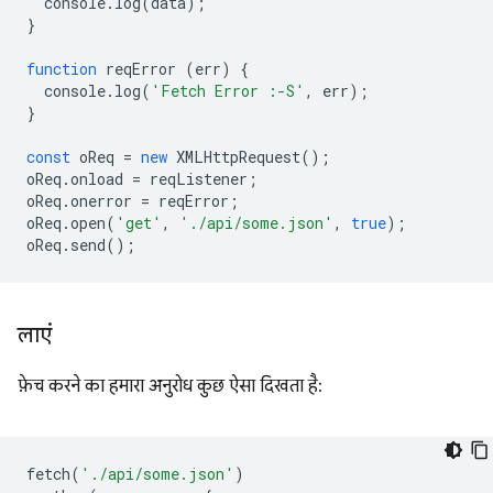
console
.
log
(
data
);
}
function
reqError
(
err
)
{
console
.
log
(
'Fetch Error :-S'
,
err
);
}
const
oReq
=
new
XMLHttpRequest
();
oReq
.
onload
=
reqListener
;
oReq
.
onerror
=
reqError
;
oReq
.
open
(
'get'
,
'./api/some.json'
,
true
);
oReq
.
send
();
लाएं
फ़ेच करने का हमारा अनुरोध कुछ ऐसा दिखता है:
fetch
(
'./api/some.json'
)