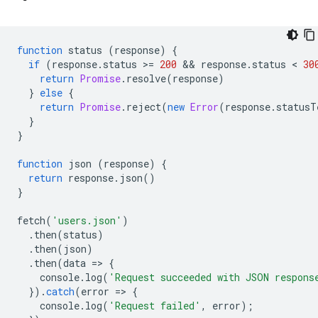
function
status
(
response
)
{
if
(
response
.
status
>
=
200
 && 
response
.
status
 < 
30
return
Promise
.
resolve
(
response
)
}
else
{
return
Promise
.
reject
(
new
Error
(
response
.
statusT
}
}
function
json
(
response
)
{
return
response
.
json
()
}
fetch
(
'users.json'
)
.
then
(
status
)
.
then
(
json
)
.
then
(
data
=
>
{
console
.
log
(
'Request succeeded with JSON respons
}).
catch
(
error
=
>
{
console
.
log
(
'Request failed'
,
error
);