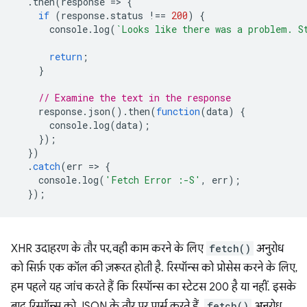
.
then
(
response
=
>
{
if
(
response
.
status
!==
200
)
{
console
.
log
(
`Looks like there was a problem. S
return
;
}
// Examine the text in the response
response
.
json
().
then
(
function
(
data
)
{
console
.
log
(
data
);
});
})
.
catch
(
err
=
>
{
console
.
log
(
'Fetch Error :-S'
,
err
);
});
XHR उदाहरण के तौर पर, वही काम करने के लिए
fetch()
अनुरोध
को सिर्फ़ एक कॉल की ज़रूरत होती है. रिस्पॉन्स को प्रोसेस करने के लिए,
हम पहले यह जांच करते हैं कि रिस्पॉन्स का स्टेटस 200 है या नहीं. इसके
बाद, रिस्पॉन्स को JSON के तौर पर पार्स करते हैं.
fetch()
अनुरोध