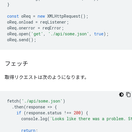
}
const
oReq
=
new
XMLHttpRequest
();
oReq
.
onload
=
reqListener
;
oReq
.
onerror
=
reqError
;
oReq
.
open
(
'get'
,
'./api/some.json'
,
true
);
oReq
.
send
();
フェッチ
取得リクエストは次のようになります。
fetch
(
'./api/some.json'
)
.
then
(
response
=
>
{
if
(
response
.
status
!==
200
)
{
console
.
log
(
`Looks like there was a problem. S
return
;