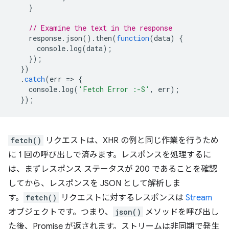
}
// Examine the text in the response
response
.
json
().
then
(
function
(
data
)
{
console
.
log
(
data
);
});
})
.
catch
(
err
=
>
{
console
.
log
(
'Fetch Error :-S'
,
err
);
});
fetch()
リクエストは、XHR の例と同じ作業を行うため
に 1 回の呼び出しで済みます。レスポンスを処理するに
は、まずレスポンス ステータスが 200 であることを確認
してから、レスポンスを JSON として解析しま
す。
fetch()
リクエストに対するレスポンスは
Stream
オブジェクトです。つまり、
json()
メソッドを呼び出し
た後、Promise が返されます。ストリームは非同期で発生