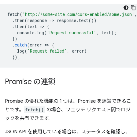
fetch
(
'http://some-site.com/cors-enabled/some.json'
,
.
then
(
response
=
>
response
.
text
())
.
then
(
text
=
>
{
console
.
log
(
'Request successful'
,
text
);
})
.
catch
(
error
=
>
{
log
(
'Request failed'
,
error
)
});
Promise の連鎖
Promise の優れた機能の 1 つは、Promise を連鎖できるこ
とです。
fetch()
の場合、フェッチ リクエスト間でロジ
ックを共有できます。
JSON API を使用している場合は、ステータスを確認し、