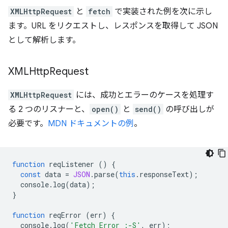
XMLHttpRequest
と
fetch
で実装された例を次に示し
ます。URL をリクエストし、レスポンスを取得して JSON
として解析します。
XMLHttp
Request
XMLHttpRequest
には、成功とエラーのケースを処理す
る 2 つのリスナーと、
open()
と
send()
の呼び出しが
必要です。
MDN ドキュメントの例
。
function
reqListener
()
{
const
data
=
JSON
.
parse
(
this
.
responseText
);
console
.
log
(
data
);
}
function
reqError
(
err
)
{
console
.
log
(
'Fetch Error :-S'
,
err
);