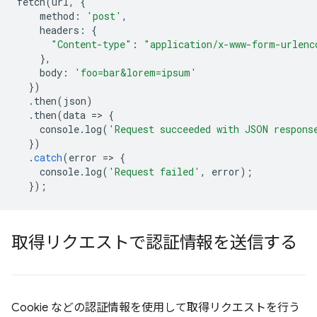
fetch
(
url
,
{
method
:
'post'
,
headers
:
{
"Content-type"
:
"application/x-www-form-urlenc
},
body
:
'foo=bar&lorem=ipsum'
})
.
then
(
json
)
.
then
(
data
=
>
{
console
.
log
(
'Request succeeded with JSON respons
})
.
catch
(
error
=
>
{
console
.
log
(
'Request failed'
,
error
);
});
取得リクエストで認証情報を送信する
Cookie などの認証情報を使用して取得リクエストを行う