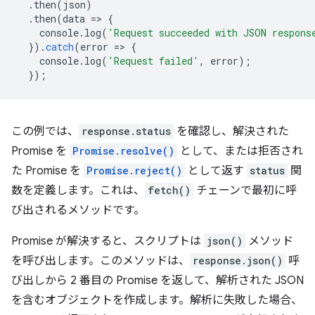
.
then
(
json
)
.
then
(
data
=
>
{
console
.
log
(
'Request succeeded with JSON respons
}).
catch
(
error
=
>
{
console
.
log
(
'Request failed'
,
error
);
});
この例では、
response.status
を確認し、解決された
Promise を
Promise.resolve()
として、または拒否され
た Promise を
Promise.reject()
として返す
status
関
数を定義します。これは、
fetch()
チェーンで最初に呼
び出されるメソッドです。
Promise が解決すると、スクリプトは
json()
メソッド
を呼び出します。このメソッドは、
response.json()
呼
び出しから 2 番目の Promise を返して、解析された JSON
を含むオブジェクトを作成します。解析に失敗した場合、