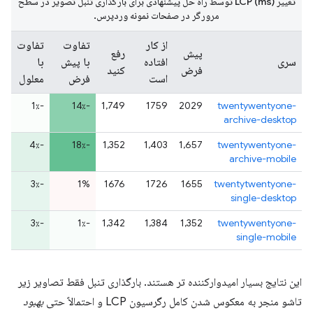
تغییر LCP (ms) توسط راه حل پیشنهادی برای بارگذاری تنبل تصویر در سطح
مرورگر در صفحات نمونه وردپرس.
از کار
تفاوت
تفاوت
پیش
رفع
سری
افتاده
با پیش
با
فرض
کنید
است
فرض
معلول
-1٪
-14٪
1,749
1759
2029
twentywentyone-
archive-desktop
-4٪
-18٪
1,352
1,403
1,657
twentywentyone-
archive-mobile
-3٪
1%
1676
1726
1655
twentytwentyone-
single-desktop
-3٪
-1٪
1,342
1,384
1,352
twentywentyone-
single-mobile
این نتایج بسیار امیدوارکننده تر هستند. بارگذاری تنبل فقط تصاویر زیر
تاشو منجر به معکوس شدن کامل رگرسیون LCP و احتمالاً حتی
بهبود