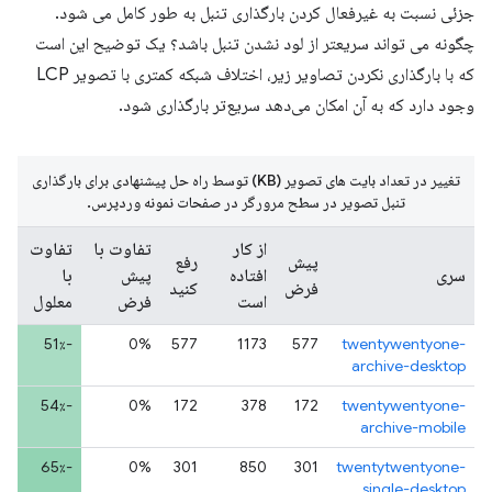
جزئی نسبت به غیرفعال کردن بارگذاری تنبل به طور کامل می شود.
چگونه می تواند سریعتر از لود نشدن تنبل باشد؟ یک توضیح این است
که با بارگذاری نکردن تصاویر زیر، اختلاف شبکه کمتری با تصویر LCP
وجود دارد که به آن امکان می‌دهد سریع‌تر بارگذاری شود.
تغییر در تعداد بایت های تصویر (KB) توسط راه حل پیشنهادی برای بارگذاری
تنبل تصویر در سطح مرورگر در صفحات نمونه وردپرس.
از کار
تفاوت با
تفاوت
پیش
رفع
سری
افتاده
پیش
با
فرض
کنید
است
فرض
معلول
-51٪
0%
577
1173
577
twentywentyone-
archive-desktop
-54٪
0%
172
378
172
twentywentyone-
archive-mobile
-65٪
0%
301
850
301
twentytwentyone-
single-desktop