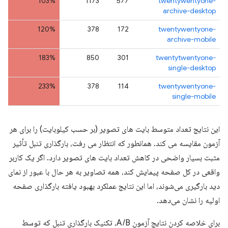
103%
1173
577
twentywentyone-
archive-desktop
120%
378
172
twentywentyone-
archive-mobile
183%
850
301
twentytwentyone-
single-desktop
233%
378
114
twentywentyone-
single-mobile
این نتایج تعداد متوسط ​​بایت های تصویر (بر حسب کیلوبایت) را برای هر
آزمون مقایسه می کند. همانطور که انتظار می رفت، بارگذاری تنبل تأثیر
مثبت بسیار واضحی در کاهش تعداد بایت های تصویر دارد. اگر یک کاربر
واقعی در کل صفحه پیمایش کند، همه تصاویر به هر حال با عبور از نمای
دید بارگیری می‌شوند، اما این نتایج عملکرد بهبود یافته بارگذاری صفحه
اولیه را نشان می‌دهد.
برای خلاصه کردن نتایج آزمون A/B، تکنیک بارگذاری تنبل که توسط