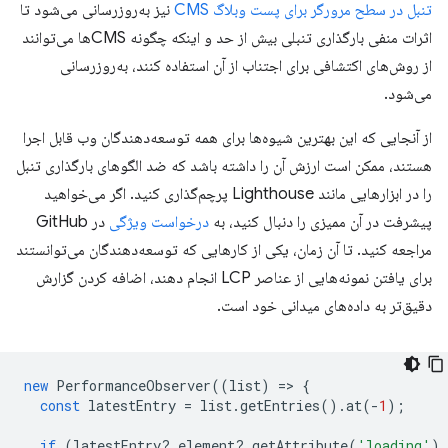
تنبل در سطح مرورگر برای پست وبلاگ CMS
نیز به‌روزرسانی می‌شود تا
اثرات منفی بارگذاری تنبلی بیش از حد و اینکه چگونه CMS‌ها می‌توانند
از روش‌های اکتشافی برای اجتناب از آن استفاده کنند، به‌روزرسانی
می‌شود.
از آنجایی که این بهترین شیوه‌ها برای همه توسعه‌دهندگان وب قابل اجرا
هستند، ممکن است ارزش آن را داشته باشد که ضد الگوهای بارگذاری تنبل
را در ابزارهایی مانند Lighthouse پرچم‌گذاری کنید. اگر می‌خواهید
پیشرفت در آن ممیزی را دنبال کنید، به
درخواست ویژگی
در GitHub
مراجعه کنید. تا آن زمان، یکی از کارهایی که توسعه‌دهندگان می‌توانستند
برای یافتن نمونه‌هایی از عناصر LCP انجام دهند، اضافه کردن گزارش
دقیق‌تر به داده‌های میدانی خود است.
new
PerformanceObserver
((
list
)
=
>
{
const
latestEntry
=
list
.
getEntries
().
at
(
-
1
);
if
(
latestEntry
?
.
element
?
.
getAttribute
(
'loading'
)