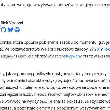
dotyczące wolnego wczytywania obrazów z uwzględnieniem
Rick Viscomi
hnika, która opóźnia pobieranie zasobu do momentu, gdy je
zać współzawodnictwo w sieci o kluczowe zasoby. W
2019 rok
oading="lazy"
dla obrazów jest
obsługiwany
przez większoś
y, jak za pomocą publicznie dostępnych danych o przejrzysto
iśmy wdrażanie i charakterystykę wydajności ładowania opóź
ód naszych ustaleń znalazło się to, że ładowanie opóźnione 
mniejszania liczby niepotrzebnych bajtów obrazów, ale nadm
ie wpływać na wydajność. Ta analiza pokazuje, że szybsze 
zarze, a pozostałe elementy z opóźnionym wczytywaniem, m