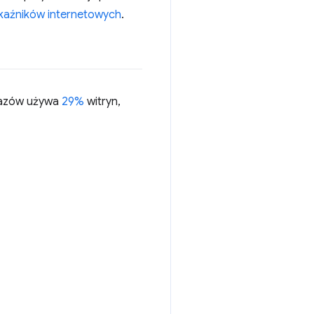
aźników internetowych
.
azów używa
29%
witryn,