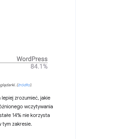
glądarki.
(
źródło
)
.
epiej zrozumieć, jakie
 opóźnionego wczytywania
tałe 14% nie korzysta
 tym zakresie.