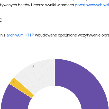
ytywanych bajtów i lepsze wyniki w ramach
podstawowych wsk
e
ch z
archiwum HTTP
wbudowane opóźnione wczytywanie obr