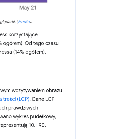
glądarki.
(
źródło
)
.
ress korzystające
1% ogółem). Od tego czasu
Pressa (14% ogółem).
łatwym wczytywaniem obrazu
 treści (LCP)
. Dane LCP
iach prawdziwych
sowano wykres pudełkowy,
eprezentują 10. i 90.