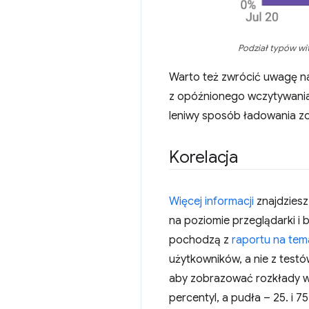
Podział typów wi
Warto też zwrócić uwagę 
z opóźnionego wczytywania 
leniwy sposób ładowania zo
Korelacja
Więcej informacji
znajdziesz
na poziomie przeglądarki i
pochodzą z
raportu na tem
użytkowników, a nie z test
aby zobrazować rozkłady war
percentyl, a pudła – 25. i 75