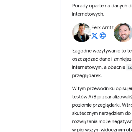
Porady oparte na danych 
internetowych.
Felix Arntz
Łagodne wczytywanie to tec
oszczędzać dane i zmniejs
internetowym, a obecnie
l
przeglądarek.
W tym przewodniku opisujem
testów A/B przeanalizowal
poziomie przeglądarki. Wśr
skutecznym narzędziem do z
rozwiązania może negatywn
w pierwszym widocznym obs