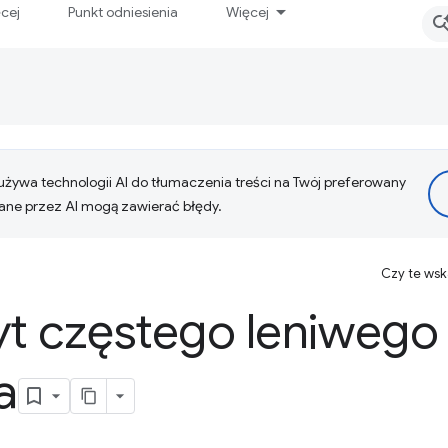
ęcej
Punkt odniesienia
Więcej
żywa technologii AI do tłumaczenia treści na Twój preferowany
ne przez AI mogą zawierać błędy.
Czy te ws
yt częstego leniwego
a