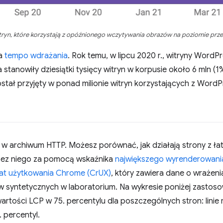
tryn, które korzystają z opóźnionego wczytywania obrazów na poziomie prze
na
tempo wdrażania
. Rok temu, w lipcu 2020 r., witryny WordP
stanowiły dziesiątki tysięcy witryn w korpusie około 6 mln (
stał przyjęty w ponad milionie witryn korzystających z Word
 w archiwum HTTP. Możesz porównać, jak działają strony z 
 bez niego za pomocą wskaźnika
największego wyrenderowania
at użytkowania Chrome (CrUX)
, który zawiera dane o wrażen
ów syntetycznych w laboratorium. Na wykresie poniżej zasto
tości LCP w 75. percentylu dla poszczególnych stron: linie r
. percentyl.