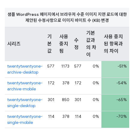
샘플 WordPress 페이지에서 브라우저 수준 이미지 지연 로드에 대한
제안된 수정사항으로 이미지 바이트 수 (KB) 변경
기본
기
사용
사용 중지
수
값과
시리즈
본
중지
된 항목과
정
의 차
값
됨
의 차이
이
twentytwentyone-
577
1173
577
0%
-51%
archive-desktop
twentytwentyone-
172
378
172
0%
-54%
archive-mobile
twentytwentyone-
301
850
301
0%
-65%
single-desktop
twentytwentyone-
114
378
114
0%
-70%
single-mobile