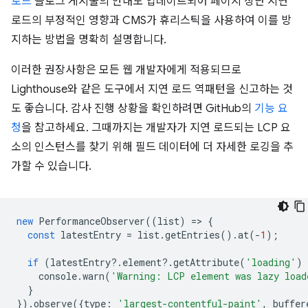
로드
블로그 게시물의 안내도 업데이트되어 페이지 상단 지연
로드의 부정적인 영향과 CMS가 휴리스틱을 사용하여 이를 방
지하는 방법을 명확히 설명합니다.
이러한 권장사항은 모든 웹 개발자에게 적용되므로
Lighthouse와 같은 도구에서 지연 로드 역패턴을 신고하는 것
도 좋습니다. 감사 진행 상황을 확인하려면 GitHub의
기능 요
청
을 참고하세요. 그때까지는 개발자가 지연 로드되는 LCP 요
소의 인스턴스를 찾기 위해 필드 데이터에 더 자세한 로깅을 추
가할 수 있습니다.
new
PerformanceObserver
((
list
)
=
>
{
const
latestEntry
=
list
.
getEntries
().
at
(
-
1
);
if
(
latestEntry
?
.
element
?
.
getAttribute
(
'loading'
)
console
.
warn
(
'Warning: LCP element was lazy load
}
}).
observe
({
type
:
'largest-contentful-paint'
,
buffer