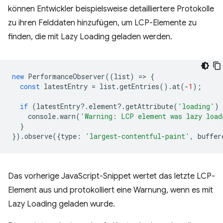
können Entwickler beispielsweise detailliertere Protokolle
zu ihren Felddaten hinzufügen, um LCP-Elemente zu
finden, die mit Lazy Loading geladen werden.
new
PerformanceObserver
((
list
)
=
>
{
const
latestEntry
=
list
.
getEntries
().
at
(
-
1
);
if
(
latestEntry
?
.
element
?
.
getAttribute
(
'loading'
)
console
.
warn
(
'Warning: LCP element was lazy load
}
}).
observe
({
type
:
'largest-contentful-paint'
,
buffer
Das vorherige JavaScript-Snippet wertet das letzte LCP-
Element aus und protokolliert eine Warnung, wenn es mit
Lazy Loading geladen wurde.