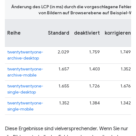
Änderung des LCP (in ms) durch die vorgeschlagene Fehlerb
von Bildern auf Browserebene auf Beispiel-Wo
Reihe
Standard
deaktiviert
korrigieren
twentytwentyone-
2.029
1.759
1.749
archive-desktop
twentytwentyone-
1.657
1.403
1.352
archive-mobile
twentytwentyone-
1.655
1.726
1.676
single-desktop
twentytwentyone-
1.352
1.384
1.342
single-mobile
Diese Ergebnisse sind vielversprechender. Wenn Sie nur