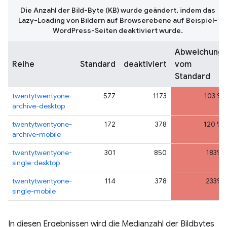
Die Anzahl der Bild-Byte (KB) wurde geändert, indem das
Lazy-Loading von Bildern auf Browserebene auf Beispiel-
WordPress-Seiten deaktiviert wurde.
Abweichung
Reihe
Standard
deaktiviert
vom
Standard
twentytwentyone-
577
1173
103 %
archive-desktop
twentytwentyone-
172
378
120 %
archive-mobile
twentytwentyone-
301
850
183%
single-desktop
twentytwentyone-
114
378
233%
single-mobile
In diesen Ergebnissen wird die Medianzahl der Bildbytes