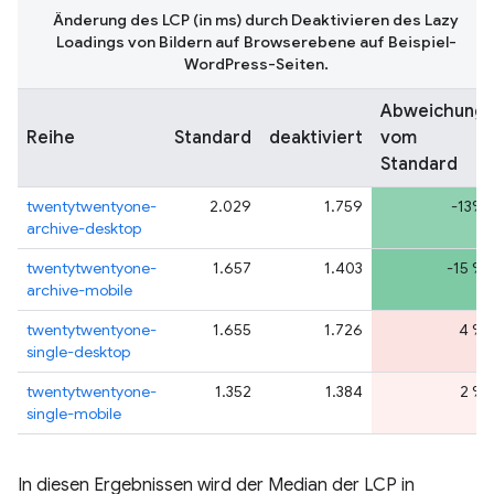
Änderung des LCP (in ms) durch Deaktivieren des Lazy
Loadings von Bildern auf Browserebene auf Beispiel-
WordPress-Seiten.
Abweichung
Reihe
Standard
deaktiviert
vom
Standard
twentytwentyone-
2.029
1.759
-13%
archive-desktop
twentytwentyone-
1.657
1.403
-15 %
archive-mobile
twentytwentyone-
1.655
1.726
4 %
single-desktop
twentytwentyone-
1.352
1.384
2 %
single-mobile
In diesen Ergebnissen wird der Median der LCP in