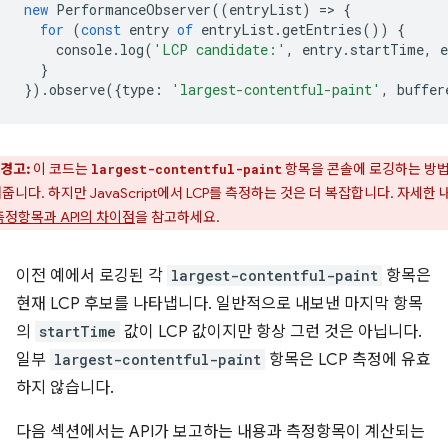
new
PerformanceObserver
((
entryList
)
=
>
{
for
(
const
entry
of
entryList
.
getEntries
())
{
console
.
log
(
'LCP candidate:'
,
entry
.
startTime
,
e
}
}).
observe
({
type
:
'largest-contentful-paint'
,
buffer
경고:
이 코드는
항목을 콘솔에 로깅하는 방
largest-contentful-paint
줍니다. 하지만 JavaScript에서 LCP를 측정하는 것은 더 복잡합니다. 자세한 
측정항목과 API의 차이점
을 참고하세요.
이전 예에서 로깅된 각
largest-contentful-paint
항목은
현재 LCP 후보를 나타냅니다. 일반적으로 내보낸 마지막 항목
의
startTime
값이 LCP 값이지만 항상 그런 것은 아닙니다.
일부
largest-contentful-paint
항목은 LCP 측정에 유효
하지 않습니다.
다음 섹션에서는 API가 보고하는 내용과 측정항목이 계산되는