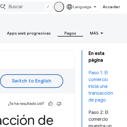
/
Acceder
Apps web progresivas
Pagos
MÁS
En esta
página
Paso 1: El
comercio
inicia una
transacción
de pago
¿Te ha resultado útil?
Paso 2: El
acción de
comercio
muestra un