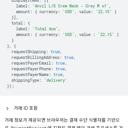
displayItems
:
[{
label
:
'Anvil L/S Crew Neck - Grey M x1'
,
amount
:
{
currency
:
'USD'
,
value
:
'22.15'
}
}],
total
:
{
label
:
'Total due'
,
amount
:
{
currency
:
'USD'
,
value
:
'22.15'
}
}
},
{
requestShipping
:
true
,
requestBillingAddress
:
true
,
requestPayerEmail
:
true
,
requestPayerPhone
:
true
,
requestPayerName
:
true
,
shippingType
:
'delivery'
});
거래 ID 포함
거래 정보가 제공되면 브라우저는 결제 수단 식별자를 기반으