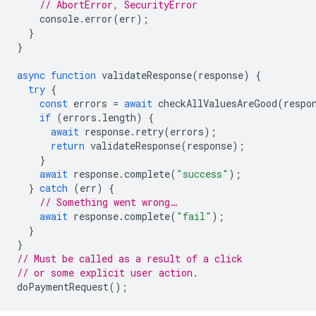
// AbortError, SecurityError
console
.
error
(
err
);
}
}
async
function
validateResponse
(
response
)
{
try
{
const
errors
=
await
checkAllValuesAreGood
(
respo
if
(
errors
.
length
)
{
await
response
.
retry
(
errors
);
return
validateResponse
(
response
);
}
await
response
.
complete
(
"success"
);
}
catch
(
err
)
{
// Something went wrong…
await
response
.
complete
(
"fail"
);
}
}
// Must be called as a result of a click
// or some explicit user action.
doPaymentRequest
();