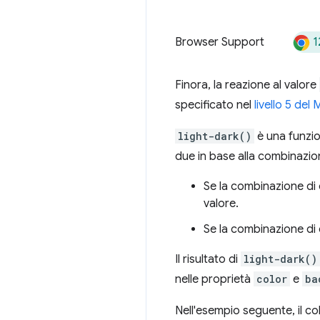
1
Browser Support
Finora, la reazione al valore
specificato nel
livello 5 del
light-dark()
è una funzi
due in base alla combinazione
Se la combinazione di c
valore.
Se la combinazione di c
Il risultato di
light-dark()
nelle proprietà
color
e
ba
Nell'esempio seguente, il co