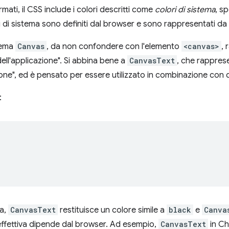
rmati, il CSS include i colori descritti come
colori di sistema
, sp
ri di sistema sono definiti dal browser e sono rappresentati da
stema
Canvas
, da non confondere con l'elemento
<canvas>
, 
ell'applicazione". Si abbina bene a
CanvasText
, che rapprese
ione", ed è pensato per essere utilizzato in combinazione con 
:
ta,
CanvasText
restituisce un colore simile a
black
e
Canva
effettiva dipende dal browser. Ad esempio,
CanvasText
in C