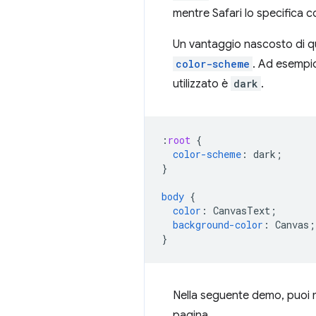
mentre Safari lo specifica
Un vantaggio nascosto di qu
color-scheme
. Ad esempio,
utilizzato è
dark
.
:
root
{
color-scheme
:
dark
;
}
body
{
color
:
CanvasText
;
background-color
:
Canvas
;
}
Nella seguente demo, puoi m
pagina.