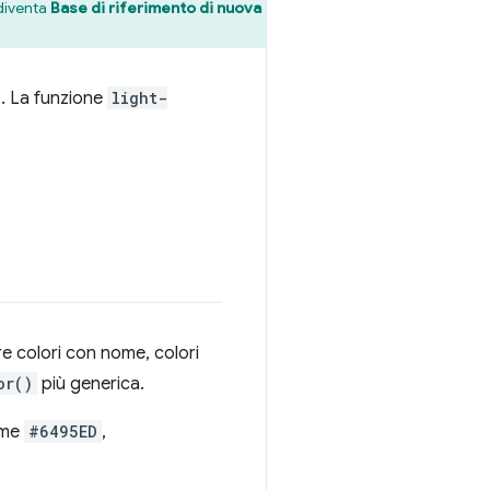
 diventa
Base di riferimento di nuova
o. La funzione
light-
re colori con nome, colori
or()
più generica.
ome
#6495ED
,