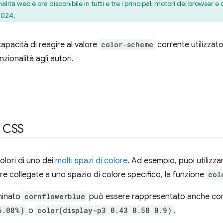
lità web è ora disponibile in tutti e tre i principali motori dei browser e
2024.
capacità di reagire al valore
color-scheme
corrente utilizzat
zionalità agli autori.
n CSS
colori di uno dei
molti spazi di colore
. Ad esempio, puoi utilizza
ore collegate a uno spazio di colore specifico, la funzione
col
minato
cornflowerblue
può essere rappresentato anche c
6.08%)
o
color(display-p3 0.43 0.58 0.9)
.