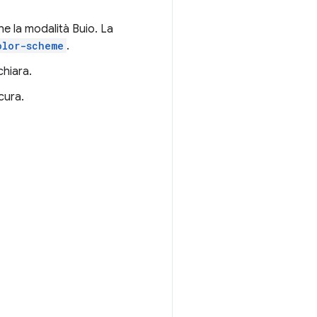
he la modalità Buio. La
olor-scheme
.
chiara.
cura.