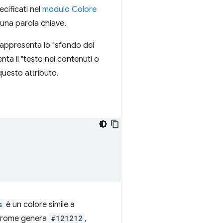
ecificati nel
modulo Colore
 una parola chiave.
rappresenta lo "sfondo dei
nta il "testo nei contenuti o
questo attributo.
s
è un colore simile a
hrome genera
#121212
,