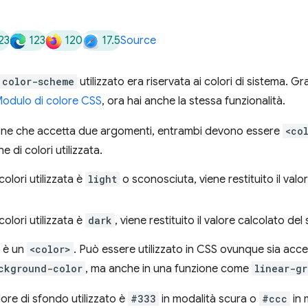
23
123
120
17.5
Source
color-scheme
utilizzato era riservata ai colori di sistema. Gr
 Modulo di colore CSS
, ora hai anche la stessa funzionalità.
one che accetta due argomenti, entrambi devono essere
<co
 di colori utilizzata.
olori utilizzata è
light
o sconosciuta, viene restituito il valo
olori utilizzata è
dark
, viene restituito il valore calcolato de
è un
<color>
. Può essere utilizzato in CSS ovunque sia acc
ckground-color
, ma anche in una funzione come
linear-gr
lore di sfondo utilizzato è
#333
in modalità scura o
#ccc
in 