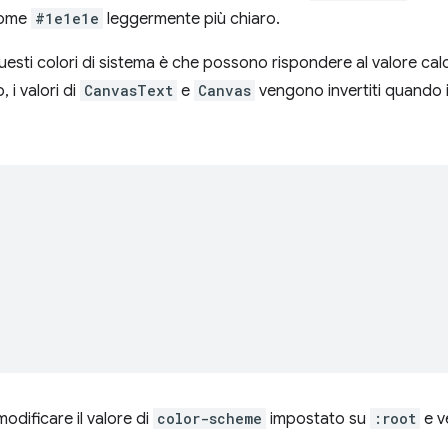
 come
#1e1e1e
leggermente più chiaro.
esti colori di sistema è che possono rispondere al valore calc
 i valori di
CanvasText
e
Canvas
vengono invertiti quando i
odificare il valore di
color-scheme
impostato su
:root
e v