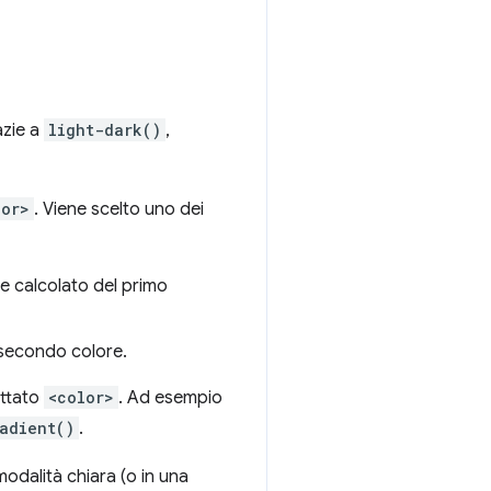
azie a
light-dark()
,
lor>
. Viene scelto uno dei
re calcolato del primo
l secondo colore.
ettato
<color>
. Ad esempio
adient()
.
modalità chiara (o in una