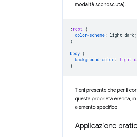
modalità sconosciuta).
:
root
{
color-scheme
:
light
dark
;
}
body
{
background-color
:
light-d
}
Tieni presente che per il c
questa proprietà eredita, i
elemento specifico.
Applicazione prati