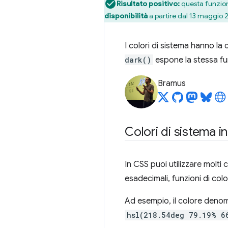
Risultato positivo:
questa funziona
disponibilità
a partire dal 13 maggio 
I colori di sistema hanno la 
dark()
espone la stessa fun
Bramus
Colori di sistema i
In CSS puoi utilizzare molti 
esadecimali, funzioni di col
Ad esempio, il colore deno
hsl(218.54deg 79.19% 6