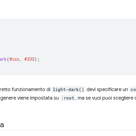
ark
(
#ccc
,
#333
);
orretto funzionamento di
light-dark()
devi specificare un
co
n genere viene impostata su
:root
, ma se vuoi puoi scegliere 
ca