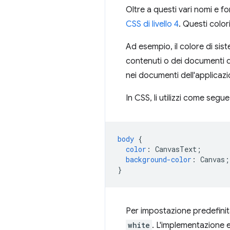
Oltre a questi vari nomi e fo
CSS di livello 4
. Questi colo
Ad esempio, il colore di si
contenuti o dei documenti d
nei documenti dell'applicaz
In CSS, li utilizzi come segue
body
{
color
:
CanvasText
;
background-color
:
Canvas
;
}
Per impostazione predefini
white
. L'implementazione 