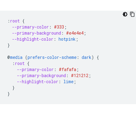
:
root
{
--primary-color
:
#333
;
--primary-background
:
#e4e4e4
;
--highlight-color
:
hotpink
;
}
@
media
(
prefers-color-scheme
:
dark
)
{
:
root
{
--primary-color
:
#fafafa
;
--primary-background
:
#121212
;
--highlight-color
:
lime
;
}
}