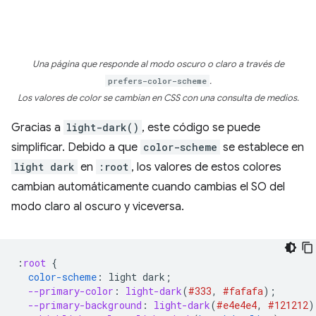
Una página que responde al modo oscuro o claro a través de
prefers-color-scheme
.
Los valores de color se cambian en CSS con una consulta de medios.
Gracias a
light-dark()
, este código se puede
simplificar. Debido a que
color-scheme
se establece en
light dark
en
:root
, los valores de estos colores
cambian automáticamente cuando cambias el SO del
modo claro al oscuro y viceversa.
:
root
{
color-scheme
:
light
dark
;
--primary-color
:
light-dark
(
#333
,
#fafafa
);
--primary-background
:
light-dark
(
#e4e4e4
,
#121212
)