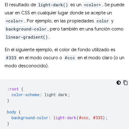
El resultado de
light-dark()
es un
<color>
. Se puede
usar en CSS en cualquier lugar donde se acepte un
<color>
. Por ejemplo, en las propiedades
color
y
background-color
, pero también en una función como
linear-gradient()
.
En el siguiente ejemplo, el color de fondo utilizado es
#333
en el modo oscuro o
#ccc
en el modo claro (o un
modo desconocido).
:
root
{
color-scheme
:
light
dark
;
}
body
{
background-color
:
light-dark
(
#ccc
,
#333
);
}