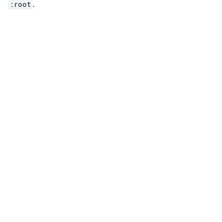
:root
.