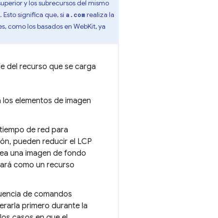
superior y los subrecursos del mismo
Esto significa que, si
realiza la
a.com
s, como los basados en WebKit, ya
de del recurso que se carga
a los elementos de imagen
l tiempo de red para
ión, pueden reducir el LCP
 sea una imagen de fondo
gará como un recurso
ecuencia de comandos
erarla primero durante la
los casos en que el