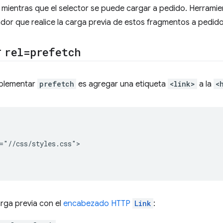
, mientras que el selector se puede cargar a pedido. Herram
ador que realice la carga previa de estos fragmentos a pedido
r
rel=prefetch
mplementar
prefetch
es agregar una etiqueta
<link>
a la
<
="//css/styles.css">

arga previa con el
encabezado HTTP
Link
: