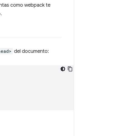
ientas como webpack te
.
head>
del documento: