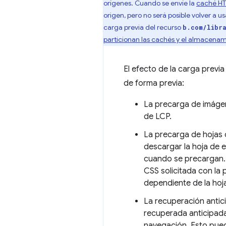
orígenes. Cuando se envíe la
caché HT
origen, pero no será posible volver a 
carga previa del recurso
b.com/libr
particionan las cachés y el almacena
El efecto de la carga previ
de forma previa:
La precarga de imágen
de LCP.
La precarga de hojas d
descargar la hoja de e
cuando se precargan. 
CSS solicitada con la
dependiente de la hoj
La recuperación antic
recuperada anticipada
navegación. Esto pued