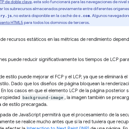
TP de doble clave
, esta solo funcionará para las navegaciones de nivel 
usar los subrecursos almacenados previamente entre diferentes orígenes. 
, no estará disponible en la caché de
. Algunos navegadore
ary.js
c.com
miento HTML5
para todos los dominios de terceros.
a de recursos estáticos en las métricas de rendimiento depen
es puede reducir significativamente los tiempos de LCP par
e estilo puede mejorar el FCP y el LCP, ya que se eliminará e
stilo. Dado que los diseños de página bloquean la renderizac
En los casos en que el elemento LCP de la página posterior
 propiedad
background-image
, la imagen también se precar
a de estilo precargada.
ipada de JavaScript permitirá que el procesamiento de la s
mente se realice mucho antes que si la red tuviera que recup
e afectar la
Interaction to Next Paint (INP)
de una página. En 