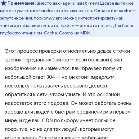
Примечание:
Вместо
вы также
max-age=0,must-revalidate
можете указать
: это эквивалентно. Однако
—
no-cache
no-cache
запутанное имя, поскольку его можно интерпретировать как
«никогда не кэшировать этот файл» — хотя это не так. Для более
глубокого чтения см.
Cache-Control на MDN
.
Этот процесс проверки относительно дешев с точки
зрения переданных байтов — если большой файл
изображения не изменился, ваш браузер получит
небольшой ответ 304 — но он стоит
задержки
,
поскольку пользователь все равно должен
обратиться к сети, чтобы узнать. И это основной
недостаток этого подхода. Он может работать очень
хорошо для людей с быстрым соединением в первом
мире, и где ваш CDN по выбору имеет большое
покрытие, но не для тех людей, которые могут
использовать более медленное мобильное