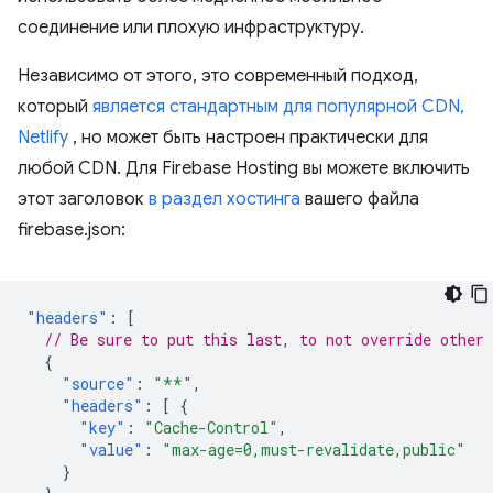
соединение или плохую инфраструктуру.
Независимо от этого, это современный подход,
который
является стандартным для популярной CDN,
Netlify
, но может быть настроен практически для
любой CDN. Для Firebase Hosting вы можете включить
этот заголовок
в раздел хостинга
вашего файла
firebase.json:
"headers"
:
[
// Be sure to put this last, to not override other 
{
"source"
:
"**"
,
"headers"
:
[
{
"key"
:
"Cache-Control"
,
"value"
:
"max-age=0,must-revalidate,public"
}