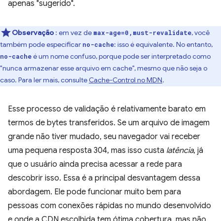
apenas "sugerido".
Observação
: em vez de
, você
max-age=0,must-revalidate
também pode especificar
: isso é equivalente. No entanto,
no-cache
é um nome confuso, porque pode ser interpretado como
no-cache
"nunca armazenar esse arquivo em cache", mesmo que não seja o
caso. Para ler mais, consulte
Cache-Control no MDN
.
Esse processo de validação é relativamente barato em
termos de bytes transferidos. Se um arquivo de imagem
grande não tiver mudado, seu navegador vai receber
uma pequena resposta 304, mas isso custa
latência
, já
que o usuário ainda precisa acessar a rede para
descobrir isso. Essa é a principal desvantagem dessa
abordagem. Ele pode funcionar muito bem para
pessoas com conexões rápidas no mundo desenvolvido
e onde a CDN escolhida tem ótima cobertura, mas não