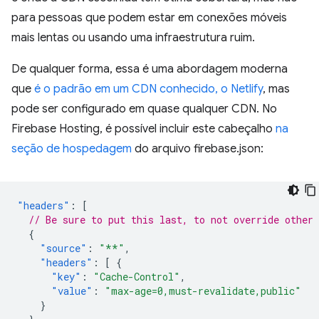
para pessoas que podem estar em conexões móveis
mais lentas ou usando uma infraestrutura ruim.
De qualquer forma, essa é uma abordagem moderna
que
é o padrão em um CDN conhecido, o Netlify
, mas
pode ser configurado em quase qualquer CDN. No
Firebase Hosting, é possível incluir este cabeçalho
na
seção de hospedagem
do arquivo firebase.json:
"headers"
:
[
// Be sure to put this last, to not override other 
{
"source"
:
"**"
,
"headers"
:
[
{
"key"
:
"Cache-Control"
,
"value"
:
"max-age=0,must-revalidate,public"
}