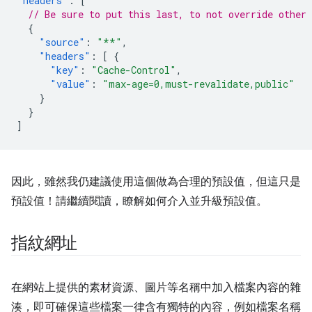
"headers"
:
[
// Be sure to put this last, to not override other 
{
"source"
:
"**"
,
"headers"
:
[
{
"key"
:
"Cache-Control"
,
"value"
:
"max-age=0,must-revalidate,public"
}
}
]
因此，雖然我仍建議使用這個做為合理的預設值，但這只是
預設值！請繼續閱讀，瞭解如何介入並升級預設值。
指紋網址
在網站上提供的素材資源、圖片等名稱中加入檔案內容的雜
湊，即可確保這些檔案一律含有獨特的內容，例如檔案名稱