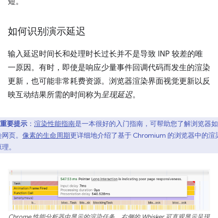
短。
如何识别演示延迟
输入延迟时间长和处理时长过长并不是导致 INP 较差的唯
一原因。有时，即使是响应少量事件回调代码而发生的渲染
更新，也可能非常耗费资源。浏览器渲染界面视觉更新以反
映互动结果所需的时间称为
呈现延迟
。
重要提示
：
渲染性能指南
是一本很好的入门指南，可帮助您了解浏览器如
染网页。
像素的生命周期
更详细地介绍了基于 Chromium 的浏览器中的渲
原理。
Chrome 性能分析器中显示的渲染任务。右侧的 Whisker 可直观显示呈现