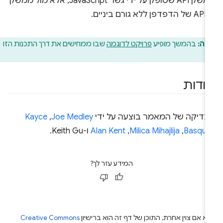
ממשק API שסופק על ידי גשר JavaScript, אלא מול ממשק
 ללא גורם ביניים.
חה:
בהמשך מופיע
פרויקט לדוגמה
שבו ממחישים את דרך התכנות הזו
ודות
בדיקה של המאמר בוצעה על ידי
Joe Medley
,‏
Kayce
Basque
,‏
Milica Mihajlija
,‏
Alan Kent
ו-Keith Gu.
המידע עזר לך?
א אם צוין אחרת, התוכן של דף זה הוא ברישיון
Creative Commons