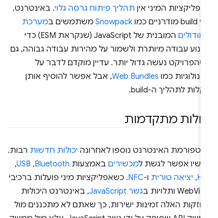
פליקציות המיני אין
תהליך פיתוח גרסה גלוי
. באינטרנט,
bu מודרניים כמו
Snowpack
משתמשים ב
מערכת
מודולים
המובנית של JavaScript (שנקראת ESM) כדי
מנוע עבודה מיותרת ולשמור על מהירות עבודה גבוהה, גם
שהפרויקט נעשה גדול יותר. עדיין מוקדם לדבר על
נולוגיות כמו
Web Bundles
, אבל אפשר להוסיף אותן
לות לתהליך ה-build.
כולות מתקדמות
לטפורמת האינטרנט נוספו לאחרונה
יכולות חדשות
רבות.
כשיו אפשר לגשת ל
מכשירים
באמצעות
Bluetooth
, ‏
USB
,
HI
, ‏
יציאה טורית
ו-
NFC
. כשאפליקציות מיני פועלות ברכיבי
WebVi ותלויות ב
גשר JavaScript
, באינטרנט היכולות
חזקות האלה זמינות ישירות, כך שאתם לא מתכננים מול