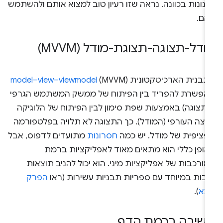
נונות בכוונה. נראה שזו רעיון טוב למצוא אותם ולהשתמש
הם.
ודל-תצוגה-תצוגת-מודל (MVVM)
תבנית הארכיטקטונית
(MVVM)
model–view–viewmodel
אפשרת להפריד בין הפיתוח של ממשק המשתמש הגרפי
התצוגה) באמצעות שפת סימון לבין הפיתוח של הלוגיקה
קצה העורפי (המודל). כך התצוגה לא תלויה בפלטפורמה
פציפית של מודל. יש כמה
חסרונות
מתועדים לדפוס, אבל
אופן כללי הוא מתאים מאוד לאפליקציות ברמת
ורכבות של אפליקציות מיני. הוא יכול להניב תוצאות
ובות במיוחד עם ספריות תבניות עשירות (ראו
הפרק
בא
).
שיבה ברמת הדף