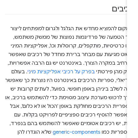
כיבים
מקום להמציא מחדש את הגלגל ולגרום למפתחים ליצור
וד הטמעה של פרדיגמות נפוצות של ממשק משתמש,
ו כרטיסיות, מתקפלים, קרוסלות וכו', אפליקציות המיני
שוט מגיעות עם מבחר ברירת מחדל של רכיבים שאפשר
הרחיב במקרה הצורך. באינטרנט יש גם הרבה אפשרויות,
לק מהן פירטתי
בפרק על רכיבי אפליקציות מיני
. בעולם
ידיאלי, ספריות הרכיבים באינטרנט היו נוצרות כך שאפשר
יה לשלב ביניהן באופן חופשי. בפועל, לעתים קרובות יש
ורך לרכוש מערכת עיצוב מסוימת כדי להשתמש ברכיב, או
פריית הרכיבים מחולקת באופן 'הכול או לא כלום', אבל
י אפשר להוסיף רכיבים ספציפיים לפרויקט בקלות. עם
את, יש רכיבים אטומיים שאפשר להשתמש בהם בנפרד,
ו ספריות כמו
generic-components
שלא הוגדרו להן