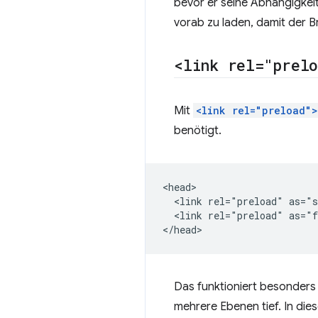
bevor er seine Abhängigkeit
vorab zu laden, damit der B
<link rel="prel
Mit
<link rel="preload">
benötigt.
<head>

  <link rel="preload" as="s
  <link rel="preload" as="f
Das funktioniert besonders 
mehrere Ebenen tief. In die