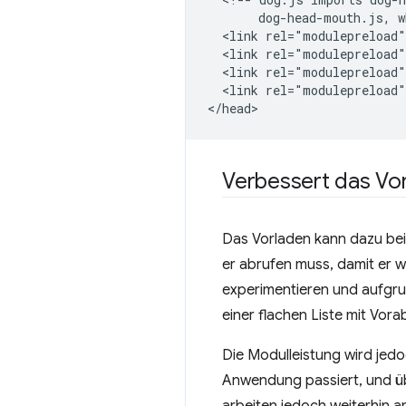
       dog-head-mouth.js, w
  <link rel="modulepreload"
  <link rel="modulepreload"
  <link rel="modulepreload"
  <link rel="modulepreload"
Verbessert das Vo
Das Vorladen kann dazu bei
er abrufen muss, damit er w
experimentieren und aufgru
einer flachen Liste mit Vora
Die Modulleistung wird jedo
Anwendung passiert, und üb