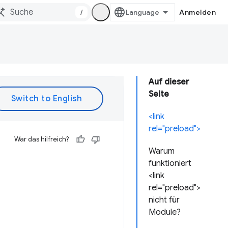
/
Anmelden
Auf dieser
Seite
<link
rel="preload">
War das hilfreich?
Warum
funktioniert
<link
rel="preload">
nicht für
Module?