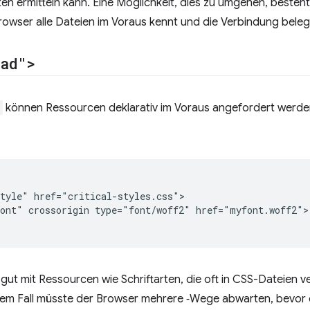
en ermitteln kann. Eine Möglichkeit, dies zu umgehen, besteht
rowser alle Dateien im Voraus kennt und die Verbindung beleg
oad">
können Ressourcen deklarativ im Voraus angefordert werden
tyle" href="critical-styles.css">

ont" crossorigin type="font/woff2" href="myfont.woff2">

gut mit Ressourcen wie Schriftarten, die oft in CSS-Dateien 
sem Fall müsste der Browser mehrere ‑Wege abwarten, bevor er