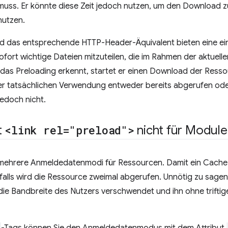
muss. Er könnte diese Zeit jedoch nutzen, um den Download zu
nutzen.
d das entsprechende HTTP-Header-Äquivalent bieten eine ein
fort wichtige Dateien mitzuteilen, die im Rahmen der aktuell
as Preloading erkennt, startet er einen Download der Ressour
er tatsächlichen Verwendung entweder bereits abgerufen oder
jedoch nicht.
t
<link rel="preload">
nicht für Module
ibt mehrere Anmeldedatenmodi für Ressourcen. Damit ein Cache-
falls wird die Ressource zweimal abgerufen. Unnötig zu sage
 die Bandbreite des Nutzers verschwendet und ihn ohne trifti