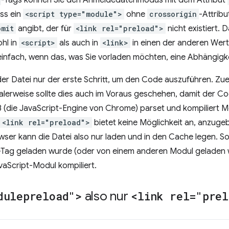
-Tags können Sie den Anmeldedatenmodus mit dem Attribut
ass ein
<script type="module">
ohne
crossorigin
-Attribu
omit
angibt, der für
<link rel="preload">
nicht existiert. 
ohl in
<script>
als auch in
<link>
in einen der anderen Wert
einfach, wenn das, was Sie vorladen möchten, eine Abhängigke
er Datei nur der erste Schritt, um den Code auszuführen. Zue
alerweise sollte dies auch im Voraus geschehen, damit der Co
 (die JavaScript-Engine von Chrome) parset und kompiliert M
<link rel="preload">
bietet keine Möglichkeit an, anzuge
owser kann die Datei also nur laden und in den Cache legen. S
-Tag geladen wurde (oder von einem anderen Modul geladen 
vaScript-Modul kompiliert.
dulepreload">
also nur
<link rel="prel