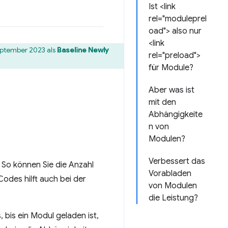
Ist <link
rel="moduleprel
oad"> also nur
<link
September 2023 als
Baseline Newly
rel="preload">
für Module?
Aber was ist
mit den
Abhängigkeite
n von
Modulen?
Verbessert das
. So können Sie die Anzahl
Vorabladen
Codes hilft auch bei der
von Modulen
die Leistung?
bis ein Modul geladen ist,