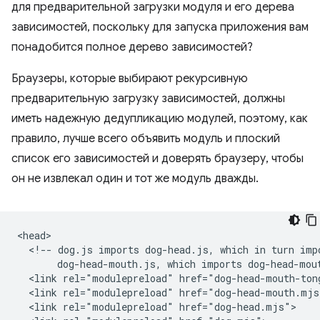
для предварительной загрузки модуля и его дерева
зависимостей, поскольку для запуска приложения вам
понадобится полное дерево зависимостей?
Браузеры, которые выбирают рекурсивную
предварительную загрузку зависимостей, должны
иметь надежную дедупликацию модулей, поэтому, как
правило, лучше всего объявить модуль и плоский
список его зависимостей и доверять браузеру, чтобы
он не извлекал один и тот же модуль дважды.
<head>

  <!-- dog.js imports dog-head.js, which in turn impo
       dog-head-mouth.js, which imports dog-head-mout
  <link rel="modulepreload" href="dog-head-mouth-tong
  <link rel="modulepreload" href="dog-head-mouth.mjs"
  <link rel="modulepreload" href="dog-head.mjs">
