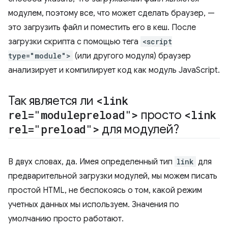
модулем, поэтому все, что может сделать браузер, —
это загрузить файл и поместить его в кеш. После
загрузки скрипта с помощью тега
<script
type="module">
(или другого модуля) браузер
анализирует и компилирует код как модуль JavaScript.
Так является ли
<link
rel="modulepreload">
просто
<link
rel="preload">
для модулей?
В двух словах, да. Имея определенный тип
link
для
предварительной загрузки модулей, мы можем писать
простой HTML, не беспокоясь о том, какой режим
учетных данных мы используем. Значения по
умолчанию просто работают.