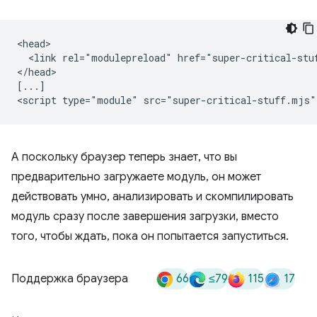
<head>

  <link rel="modulepreload" href="super-critical-stuf
</head>

[...]

А поскольку браузер теперь знает, что вы
предварительно загружаете модуль, он может
действовать умно, анализировать и скомпилировать
модуль сразу после завершения загрузки, вместо
того, чтобы ждать, пока он попытается запуститься.
66
≤79
115
17
Поддержка браузера