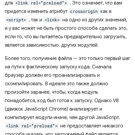
для
<link rel="preload">
. Это означает, что вам
придется изменить атрибут
crossorigin
как в
<script>
, так и
<link>
на одно из других значений,
и у вас может не быть простого способа сделать это,
если то, что вы пытаетесь предварительно загрузить,
является зависимостью. других модулей.
Более того, получение файла — это только первый шаг
на пути к фактическому запуску кода. Сначала
браузер должен его проанализировать и
скомпилировать. В идеале это также должно
произойти заранее, чтобы, когда модуль
понадобится, код был готов к запуску. Однако V8
(движок JavaScript Chrome) анализирует и
компилирует модули иначе, чем другой JavaScript.
<link rel="preload">
не предоставляет никакого
способа указать, что загружаемый файл является