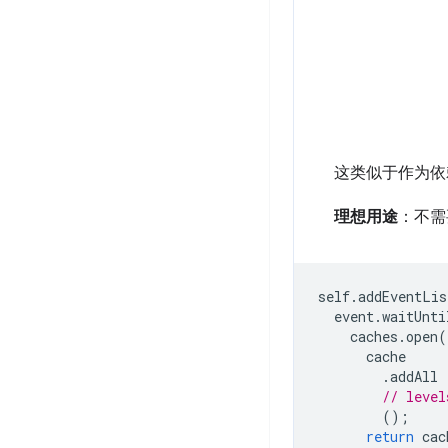
这类似于作为依
理想用途
：不需
self
.
addEventLis
event
.
waitUnti
caches
.
open
(
cache
.
addAll
// level
();
return
cac