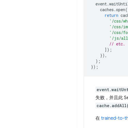
event
.
waitUnti
caches
.
open
(
return
cac
'/css/wh
'/css/im
'/css/fo
'/js/al
// etc.
]);
}),
);
});
event.waitUn
失败，并且此 S
cache.addAll
在
trained-to-thr