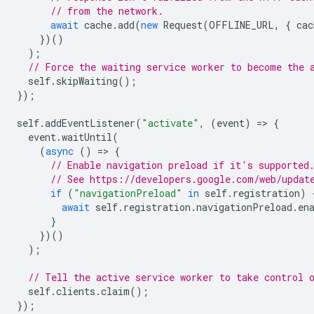
// from the network.
await
cache
.
add
(
new
Request
(
OFFLINE_URL
,
{
cac
})()
);
// Force the waiting service worker to become the 
self
.
skipWaiting
();
});
self
.
addEventListener
(
"activate"
,
(
event
)
=
>
{
event
.
waitUntil
(
(
async
()
=
>
{
// Enable navigation preload if it's supported
// See https://developers.google.com/web/updat
if
(
"navigationPreload"
in
self
.
registration
)
await
self
.
registration
.
navigationPreload
.
en
}
})()
);
// Tell the active service worker to take control 
self
.
clients
.
claim
();
});