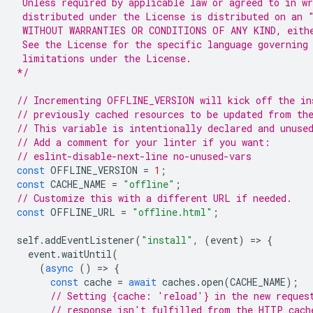
 Unless required by applicable law or agreed to in wr
 distributed under the License is distributed on an 
 WITHOUT WARRANTIES OR CONDITIONS OF ANY KIND, eith
 See the License for the specific language governing
 limitations under the License.
*/
// Incrementing OFFLINE_VERSION will kick off the in
// previously cached resources to be updated from th
// This variable is intentionally declared and unuse
// Add a comment for your linter if you want:
// eslint-disable-next-line no-unused-vars
const
OFFLINE_VERSION
=
1
;
const
CACHE_NAME
=
"offline"
;
// Customize this with a different URL if needed.
const
OFFLINE_URL
=
"offline.html"
;
self
.
addEventListener
(
"install"
,
(
event
)
=
>
{
event
.
waitUntil
(
(
async
()
=
>
{
const
cache
=
await
caches
.
open
(
CACHE_NAME
);
// Setting {cache: 'reload'} in the new reques
// response isn't fulfilled from the HTTP cach