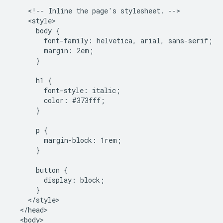
    <!-- Inline the page's stylesheet. -->

    <style>

      body {

        font-family: helvetica, arial, sans-serif;

        margin: 2em;

      }

      h1 {

        font-style: italic;

        color: #373fff;

      }

      p {

        margin-block: 1rem;

      }

      button {

        display: block;

      }

    </style>

  </head>

  <body>
