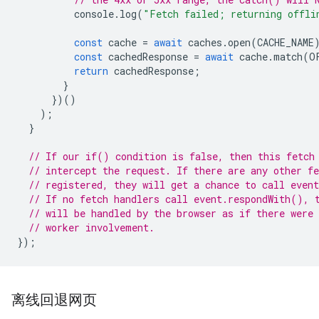
console
.
log
(
"Fetch failed; returning offli
const
cache
=
await
caches
.
open
(
CACHE_NAME
const
cachedResponse
=
await
cache
.
match
(
O
return
cachedResponse
;
}
})()
);
}
// If our if() condition is false, then this fetch
// intercept the request. If there are any other fe
// registered, they will get a chance to call even
// If no fetch handlers call event.respondWith(), 
// will be handled by the browser as if there were 
// worker involvement.
});
离线回退网页