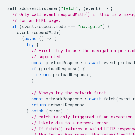
self
.
addEventListener
(
"fetch"
,
(
event
)
=
>
{
// Only call event.respondWith() if this is a navi
// for an HTML page.
if
(
event
.
request
.
mode
===
"navigate"
)
{
event
.
respondWith
(
(
async
()
=
>
{
try
{
// First, try to use the navigation preloa
// supported.
const
preloadResponse
=
await
event
.
preload
if
(
preloadResponse
)
{
return
preloadResponse
;
}
// Always try the network first.
const
networkResponse
=
await
fetch
(
event
.
return
networkResponse
;
}
catch
(
error
)
{
// catch is only triggered if an exception 
// likely due to a network error.
// If fetch() returns a valid HTTP respons
// the 4xx or 5xx range, the catch() will 