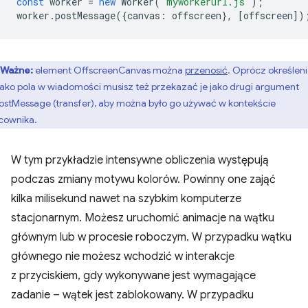
const
worker
=
new
Worker
(
'myworkerurl.js'
);
worker
.
postMessage
({
canvas
:
offscreen
},
[
offscreen
])
Ważne:
element OffscreenCanvas można
przenosić
. Oprócz określen
jako pola w wiadomości musisz też przekazać je jako drugi argument
ostMessage (transfer), aby można było go używać w kontekście
cownika.
W tym przykładzie intensywne obliczenia występują
podczas zmiany motywu kolorów. Powinny one zająć
kilka milisekund nawet na szybkim komputerze
stacjonarnym. Możesz uruchomić animacje na wątku
głównym lub w procesie roboczym. W przypadku wątku
głównego nie możesz wchodzić w interakcje
z przyciskiem, gdy wykonywane jest wymagające
zadanie – wątek jest zablokowany. W przypadku