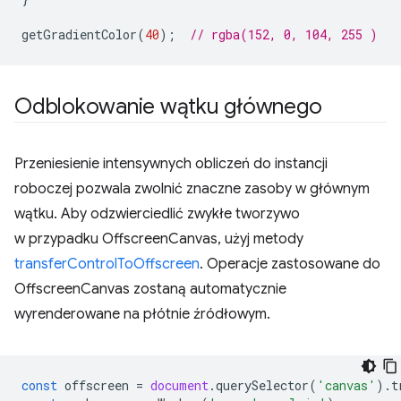
getGradientColor
(
40
);
// rgba(152, 0, 104, 255 )
Odblokowanie wątku głównego
Przeniesienie intensywnych obliczeń do instancji
roboczej pozwala zwolnić znaczne zasoby w głównym
wątku. Aby odzwierciedlić zwykłe tworzywo
w przypadku OffscreenCanvas, użyj metody
transferControlToOffscreen
. Operacje zastosowane do
OffscreenCanvas zostaną automatycznie
wyrenderowane na płótnie źródłowym.
const
offscreen
=
document
.
querySelector
(
'canvas'
).
t