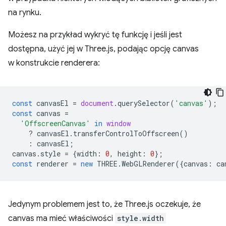
na rynku.
Możesz na przykład wykryć tę funkcję i jeśli jest
dostępna, użyć jej w Three.js, podając opcję canvas
w konstrukcie renderera:
const
canvasEl
=
document
.
querySelector
(
'canvas'
);
const
canvas
=
'OffscreenCanvas'
in
window
?
canvasEl
.
transferControlToOffscreen
()
:
canvasEl
;
canvas
.
style
=
{
width
:
0
,
height
:
0
};
const
renderer
=
new
THREE
.
WebGLRenderer
({
canvas
:
ca
Jedynym problemem jest to, że Three.js oczekuje, że
canvas ma mieć właściwości
style.width