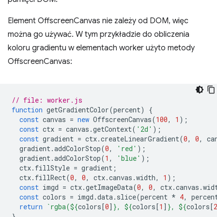
Element OffscreenCanvas nie zależy od DOM, więc
można go używać. W tym przykładzie do obliczenia
koloru gradientu w elementach worker użyto metody
OffscreenCanvas:
// file: worker.js
function
getGradientColor
(
percent
)
{
const
canvas
=
new
OffscreenCanvas
(
100
,
1
);
const
ctx
=
canvas
.
getContext
(
'2d'
);
const
gradient
=
ctx
.
createLinearGradient
(
0
,
0
,
ca
gradient
.
addColorStop
(
0
,
'red'
);
gradient
.
addColorStop
(
1
,
'blue'
);
ctx
.
fillStyle
=
gradient
;
ctx
.
fillRect
(
0
,
0
,
ctx
.
canvas
.
width
,
1
);
const
imgd
=
ctx
.
getImageData
(
0
,
0
,
ctx
.
canvas
.
wid
const
colors
=
imgd
.
data
.
slice
(
percent
*
4
,
percen
return
`rgba(
${
colors
[
0
]
}
, 
${
colors
[
1
]
}
, 
${
colors
[
}