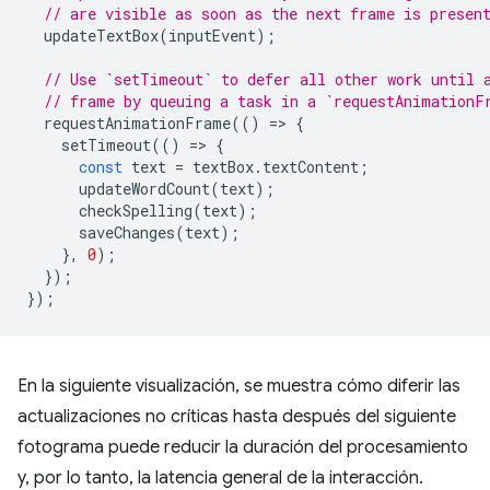
// are visible as soon as the next frame is presen
updateTextBox
(
inputEvent
);
// Use `setTimeout` to defer all other work until 
// frame by queuing a task in a `requestAnimationF
requestAnimationFrame
(()
=
>
{
setTimeout
(()
=
>
{
const
text
=
textBox
.
textContent
;
updateWordCount
(
text
);
checkSpelling
(
text
);
saveChanges
(
text
);
},
0
);
});
});
En la siguiente visualización, se muestra cómo diferir las
actualizaciones no críticas hasta después del siguiente
fotograma puede reducir la duración del procesamiento
y, por lo tanto, la latencia general de la interacción.