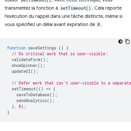
utiliser
. Avec cette technique, vous
transmettez la fonction à
setTimeout()
. Cela reporte
l'exécution du rappel dans une tâche distincte, même si
vous spécifiez un délai avant expiration de
0
.
function
saveSettings
()
{
// Do critical work that is user-visible:
validateForm
();
showSpinner
();
updateUI
();
// Defer work that isn't user-visible to a separat
setTimeout
(()
=
>
{
saveToDatabase
();
sendAnalytics
();
},
0
);
}