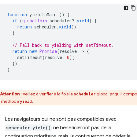
function
yieldToMain
()
{
if
(
globalThis
.
scheduler
?
.
yield
)
{
return
scheduler
.
yield
();
}
// Fall back to yielding with setTimeout.
return
new
Promise
(
resolve
=
>
{
setTimeout
(
resolve
,
0
);
});
}
Attention
: Veillez à vérifier à la fois le
global
et
qu'il compo
scheduler
e méthode
.
yield
Les navigateurs qui ne sont pas compatibles avec
scheduler.yield()
ne bénéficieront pas de la
continuation prioritaire, mais ils continueront de céder la