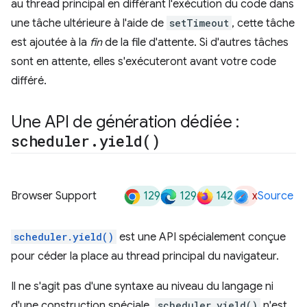
au thread principal en différant l'exécution du code dans
une tâche ultérieure à l'aide de
setTimeout
, cette tâche
est ajoutée à la
fin
de la file d'attente. Si d'autres tâches
sont en attente, elles s'exécuteront avant votre code
différé.
Une API de génération dédiée :
scheduler
.
yield(
)
129
129
142
x
Browser Support
Source
scheduler.yield()
est une API spécialement conçue
pour céder la place au thread principal du navigateur.
Il ne s'agit pas d'une syntaxe au niveau du langage ni
d'une construction spéciale.
scheduler.yield()
n'est