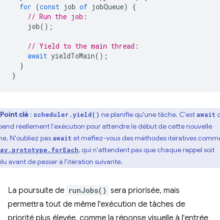
for
(
const
job
of
jobQueue
)
{
// Run the job:
job
();
// Yield to the main thread:
await
yieldToMain
();
}
}
Point clé
:
ne planifie qu'une tâche. C'est
q
scheduler.yield()
await
pend réellement l'exécution pour attendre le début de cette nouvelle
he. N'oubliez pas
et méfiez-vous des méthodes itératives comm
await
, qui n'attendent pas que chaque rappel soit
ay.prototype.forEach
lu avant de passer à l'itération suivante.
La poursuite de
runJobs()
sera priorisée, mais
permettra tout de même l'exécution de tâches de
priorité plus élevée, comme la réponse visuelle à l'entrée