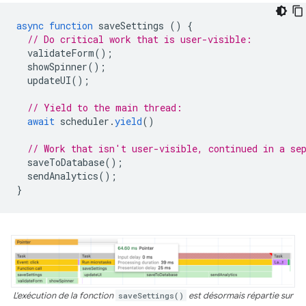
async
function
saveSettings
()
{
// Do critical work that is user-visible:
validateForm
();
showSpinner
();
updateUI
();
// Yield to the main thread:
await
scheduler
.
yield
()
// Work that isn't user-visible, continued in a se
saveToDatabase
();
sendAnalytics
();
}
L'exécution de la fonction
saveSettings()
est désormais répartie sur