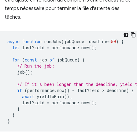
être ajusté en fonction du compromis entre réactivité et
temps nécessaire pour terminer la file d'attente des
tâches.
async
function
runJobs
(
jobQueue
,
deadline
=
50
)
{
let
lastYield
=
performance
.
now
();
for
(
const
job
of
jobQueue
)
{
// Run the job:
job
();
// If it's been longer than the deadline, yield 
if
(
performance
.
now
()
-
lastYield
 > 
deadline
)
{
await
yieldToMain
();
lastYield
=
performance
.
now
();
}
}
}