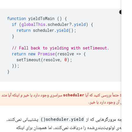
function
yieldToMain
()
{
if
(
globalThis
.
scheduler
?
.
yield
)
{
return
scheduler
.
yield
();
}
// Fall back to yielding with setTimeout.
return
new
Promise
(
resolve
=
>
{
setTimeout
(
resolve
,
0
);
});
}
ط:
حتماً بررسی کنید که آیا
سراسری وجود دارد یا خیر
و
اینکه آیا متد
scheduler
ی آن وجود دارد یا خیر.
رچه مرورگرهایی که از
scheduler.yield()
پشتیبانی نمی‌کنند،
امه‌ی اولویت‌بندی‌شده را دریافت نمی‌کنند، اما همچنان برای اینکه