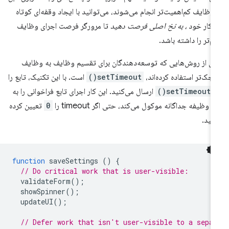
 وظایف کم‌اهمیت‌تر انجام می‌شوند، می‌توانید با ایجاد وقفه‌ای کوتاه
 کار خود
، به نخ اصلی فرصت دهید
تا مرورگر فرصت اجرای وظایف
م‌تر را داشته باشد.
ی از روش‌هایی که توسعه‌دهندگان برای تقسیم وظایف به وظایف
چک‌تر استفاده کرده‌اند،
setTimeout()
است. با این تکنیک، تابع را
ه
setTimeout()
ارسال می‌کنید. این کار اجرای تابع فراخوانی را به
 وظیفه جداگانه موکول می‌کند، حتی اگر timeout را
0
تعیین کرده
شید.
function
saveSettings
()
{
// Do critical work that is user-visible:
validateForm
();
showSpinner
();
updateUI
();
// Defer work that isn't user-visible to a sepa