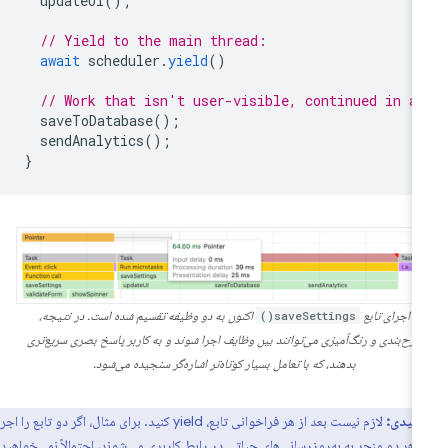
updateUI
();
// Yield to the main thread:
await
scheduler
.
yield
()
// Work that isn't user-visible, continued in a
saveToDatabase
();
sendAnalytics
();
}
اجرای تابع
saveSettings()
اکنون به دو وظیفه تقسیم شده است. در نتیجه،
طرح‌بندی و رنگ‌آمیزی می‌توانند بین وظایف اجرا شوند و به کاربر پاسخ بصری سریع‌تری
بدهند، که با تعامل بسیار کوتاه‌تر اشاره‌گر سنجیده می‌شود.
کلیدی:
لازم نیست بعد از هر فراخوانی تابع، yield کنید. برای مثال، اگر دو تابع را اجرا
 هر دو منجر به به‌روزرسانی‌های حیاتی در رابط کاربری می‌شوند، احتمالاً نمی‌خواهید بین