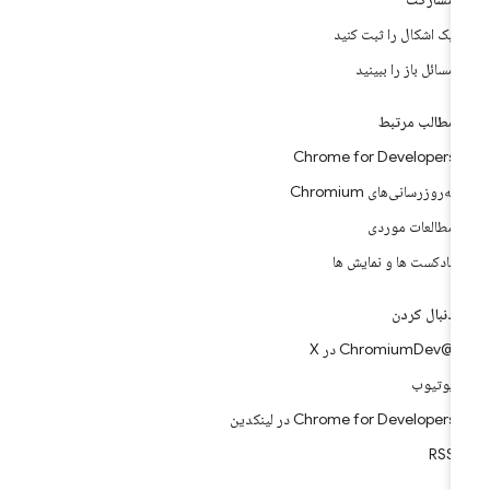
یک اشکال را ثبت کنید
مسائل باز را ببینید
مطالب مرتبط
Chrome for Developers
به‌روزرسانی‌های Chromium
مطالعات موردی
پادکست ها و نمایش ها
دنبال کردن
@ChromiumDev در X
یوتیوب
Chrome for Developers در لینکدین
RSS