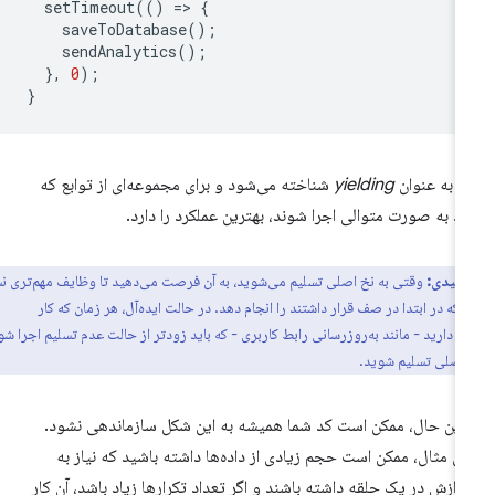
setTimeout
(()
=
>
{
saveToDatabase
();
sendAnalytics
();
},
0
);
}
ن به عنوان
yielding
شناخته می‌شود و برای مجموعه‌ای از توابع که
ید به صورت متوالی اجرا شوند، بهترین عملکرد را دارد.
کلیدی:
وقتی به نخ اصلی تسلیم می‌شوید، به آن فرصت می‌دهید تا وظایف مهم‌تری نسبت
که در ابتدا در صف قرار داشتند را انجام دهد. در حالت ایده‌آل، هر زمان که کار
 دارید - مانند به‌روزرسانی رابط کاربری - که باید زودتر از حالت عدم تسلیم اجرا شود،
خ اصلی تسلیم شوید.
 این حال، ممکن است کد شما همیشه به این شکل سازماندهی نشود.
ای مثال، ممکن است حجم زیادی از داده‌ها داشته باشید که نیاز به
دازش در یک حلقه داشته باشند و اگر تعداد تکرارها زیاد باشد، آن کار