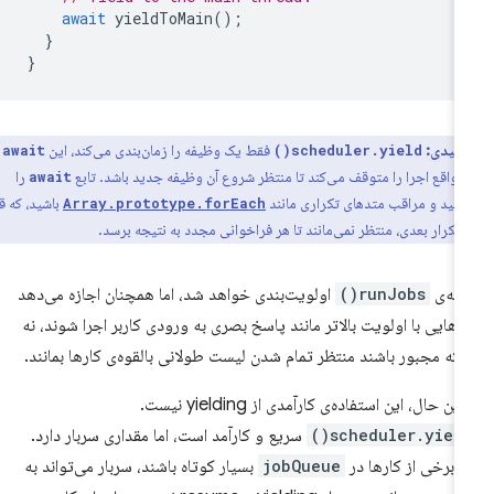
await
yieldToMain
();
}
}
کلیدی:
فقط یک وظیفه را زمان‌بندی می‌کند، این
await
scheduler.yield()
 واقع اجرا را متوقف می‌کند تا منتظر شروع آن وظیفه جدید باشد. تابع
را
await
نید و مراقب متدهای تکراری مانند
باشید، که قبل
Array.prototype.forEach
 تکرار بعدی، منتظر نمی‌مانند تا هر فراخوانی مجدد به نتیجه برسد.
امه‌ی
runJobs()
اولویت‌بندی خواهد شد، اما همچنان اجازه می‌دهد
رهایی با اولویت بالاتر مانند پاسخ بصری به ورودی کاربر اجرا شوند، نه
نکه مجبور باشند منتظر تمام شدن لیست طولانی بالقوه‌ی کارها بمانند.
 این حال، این استفاده‌ی کارآمدی از yielding نیست.
scheduler.yield(
سریع و کارآمد است، اما مقداری سربار دارد.
ر برخی از کارها در
jobQueue
بسیار کوتاه باشند، سربار می‌تواند به