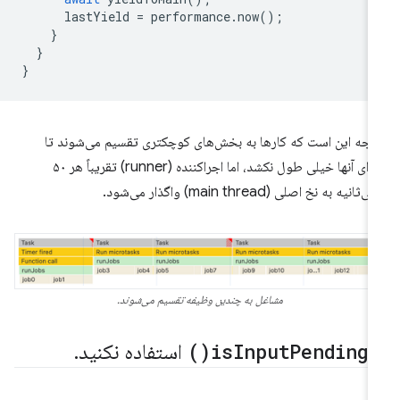
lastYield
=
performance
.
now
();
}
}
}
یجه این است که کارها به بخش‌های کوچکتری تقسیم می‌شوند تا
اجرای آنها خیلی طول نکشد، اما اجراکننده (runner) تقریباً هر ۵۰
ی‌ثانیه به نخ اصلی (main thread) واگذار می‌شود.
مشاغل به چندین وظیفه تقسیم می‌شوند.
ز
Pending(
Input
is
)
استفاده نکنید
.