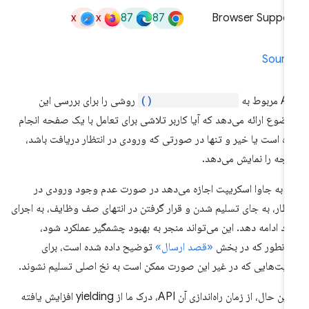
x
x
87
87
Browser Suppor
Sourc
مربوط به
isInputPending()
روشی را برای بررسی این
ضوع ارائه می‌دهد که آیا کاربر تلاشی برای تعامل با یک صفحه انجام
ده است یا خیر و تنها در صورتی که ورودی در انتظار دریافت باشد،
یجه را نمایش می‌دهد.
ن به جاوا اسکریپت اجازه می‌دهد در صورت عدم وجود ورودی در
تظار، به جای تسلیم شدن و قرار گرفتن در انتهای صف وظایف، به اجرای
د ادامه دهد. این می‌تواند منجر به بهبود چشمگیر عملکرد شود،
انطور که در بخش
«قصد ارسال»
توضیح داده شده است، برای
یت‌هایی که در غیر این صورت ممکن است به نخ اصلی تسلیم نشوند.
با این حال، از زمان راه‌اندازی آن API، درک ما از yielding افزایش یافته