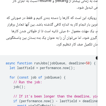
سرعت به زمانی بیشتر از yielding و resume نسبت به اجرای کار
قعی تبدیل شود.
 رویکرد این است که کارها را دسته بندی کنیم و فقط در صورتی که
 آخرین بار انجام کار به اندازه کافی گذشته باشد، بین آنها تعادل برقرار
کنیم. یک مهلت معمول ۵۰ میلی ثانیه است تا از طولانی شدن کارها
وگیری شود، اما می‌توان آن را به عنوان یک بده بستان بین پاسخگویی
زمان تکمیل صف کار تنظیم کرد.
async
function
runJobs
(
jobQueue
,
deadline
=
50
)
{
let
lastYield
=
performance
.
now
();
for
(
const
job
of
jobQueue
)
{
// Run the job:
job
();
// If it's been longer than the deadline, yie
if
(
performance
.
now
()
-
lastYield
 > 
deadline
)
await
yieldToMain
();