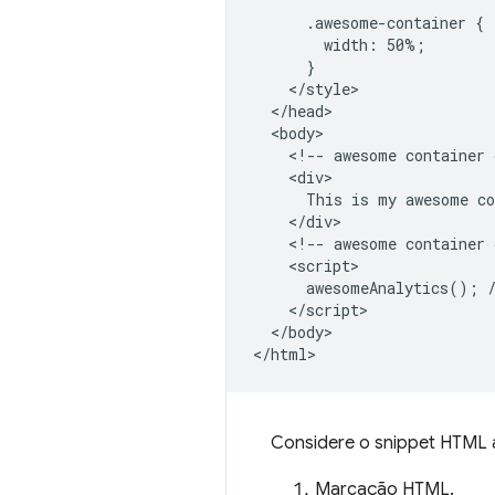
      .awesome-container {

        width: 50%;

      }

    </style>

  </head>

  <body>

    <!-- awesome container 
    <div>

      This is my awesome co
    </div>

    <!-- awesome container 
    <script>

      awesomeAnalytics(); /
    </script>

  </body>

Considere o snippet HTML a
Marcação HTML.