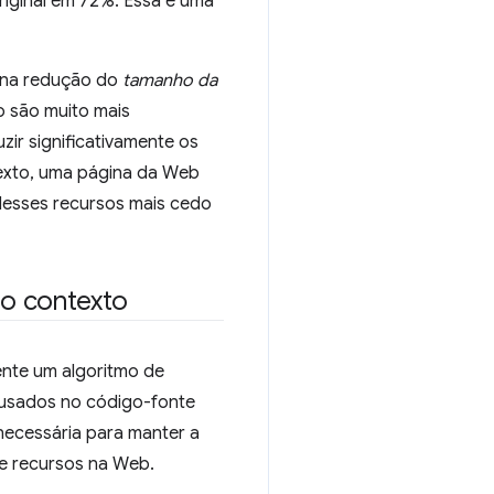
iginal em 72%. Essa é uma
 na redução do
tamanho da
o são muito mais
zir significativamente os
exto, uma página da Web
 desses recursos mais cedo
do contexto
ente um algoritmo de
 usados no código-fonte
 necessária para manter a
e recursos na Web.