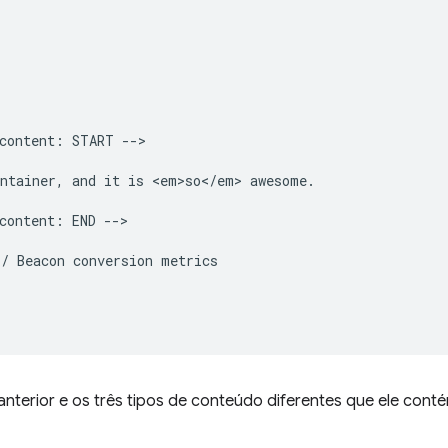
content: START -->

ntainer, and it is <em>so</em> awesome.

content: END -->

/ Beacon conversion metrics

nterior e os três tipos de conteúdo diferentes que ele conté