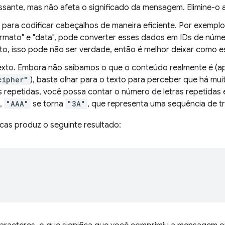
ssante, mas não afeta o significado da mensagem. Elimine-o 
 para codificar cabeçalhos de maneira eficiente. Por exempl
mato" e "data", pode converter esses dados em IDs de número
to, isso pode não ser verdade, então é melhor deixar como e
exto. Embora não saibamos o que o conteúdo realmente é (ap
cipher"
), basta olhar para o texto para perceber que há mui
s repetidas, você possa contar o número de letras repetidas 
o,
"AAA"
se torna
"3A"
, que representa uma sequência de tr
as produz o seguinte resultado: