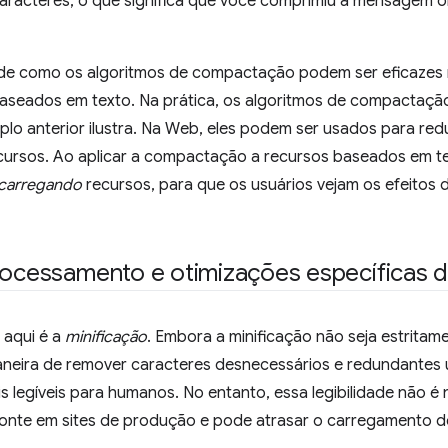
racteres, o que significa que você comprimiu a mensagem or
 de como os algoritmos de compactação podem ser eficazes
aseados em texto. Na prática, os algoritmos de compactaçã
lo anterior ilustra. Na Web, eles podem ser usados para redu
ursos. Ao aplicar a compactação a recursos baseados em t
carregando
recursos, para que os usuários vejam os efeitos
rocessamento e otimizações específicas 
 aqui é a
minificação
. Embora a minificação não seja estritam
neira de remover caracteres desnecessários e redundantes
s legíveis para humanos. No entanto, essa legibilidade não é
fonte em sites de produção e pode atrasar o carregamento d