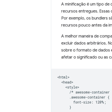
A minificação é um tipo de
recursos entregues. Essas 
Por exemplo, os bundlers 
recursos pouco antes da i
A melhor maneira de compac
excluir dados arbitrários.
sobre o formato de dados e 
afetar o significado ou as 
<html>

  <head>

    <style>

      /* awesome-container 
      .awesome-container {

        font-size: 120%;

      }
