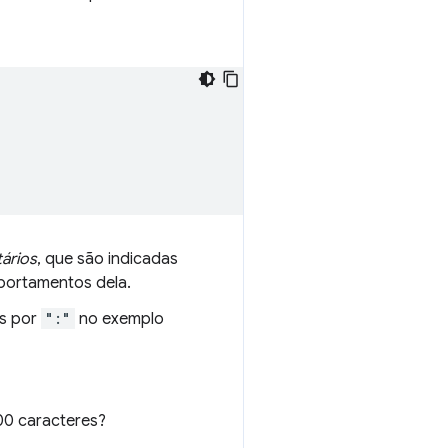
ários
, que são indicadas
portamentos dela.
os por
":"
no exemplo
00 caracteres?