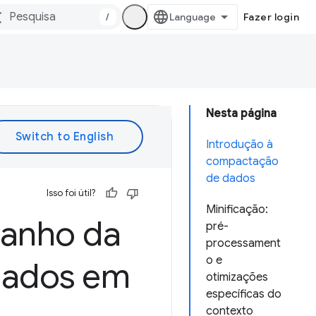
/
Fazer login
Nesta página
Introdução à
compactação
de dados
Isso foi útil?
Minificação:
manho da
pré-
processament
o e
seados em
otimizações
específicas do
contexto