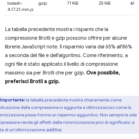
lodash-
gzip
71 KiB
25 KiB
65
4.17.21.min.js
La tabella precedente mostra i risparmi che la
compressione Brotli e gzip possono offrire per alcune
librerie JavaScript note. Il risparmio varia dal 65% all'86%
a seconda del file e dell'algoritmo. Come riferimento, a
ogni file è stato applicato il livello di compressione
massimo sia per Brotli che per gzip.
Ove possibile,
preferisci Brotli a gzip.
Importante:
la tabella precedente mostra chiaramente come
pplicazione della compressione in aggiunta a ottimizzazioni come la
imizzazione possa fornire un risparmio aggiuntivo. Non sempre la sola
pressione rende gli effetti della minimizzazione privi di significato: si
tta di un'ottimizzazione
additiva
.