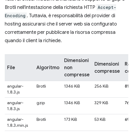
Brotli nell'intestazione della richiesta HTTP
Accept-
Encoding
. Tuttavia, è responsabilità del provider di
hosting assicurarsi che il server web sia configurato
correttamente per pubblicare la risorsa compressa
quando il client la richiede.
Dimensioni
Dimensioni
Rap
File
Algoritmo
non
compresse
com
compresse
angular-
Brotli
1346 KiB
256 KiB
81%
1.8.3.js
angular-
gzip
1346 KiB
329 KiB
76
1.8.3.js
angular-
Brotli
173 KiB
53 KiB
69
1.8.3.min.js