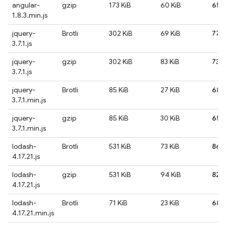
angular-
gzip
173 KiB
60 KiB
65
1.8.3.min.js
jquery-
Brotli
302 KiB
69 KiB
77
3.7.1.js
jquery-
gzip
302 KiB
83 KiB
73
3.7.1.js
jquery-
Brotli
85 KiB
27 KiB
68
3.7.1.min.js
jquery-
gzip
85 KiB
30 KiB
65
3.7.1.min.js
lodash-
Brotli
531 KiB
73 KiB
86
4.17.21.js
lodash-
gzip
531 KiB
94 KiB
82
4.17.21.js
lodash-
Brotli
71 KiB
23 KiB
68
4.17.21.min.js