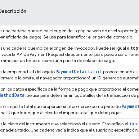
Descripción
Es una cadena que indica el origen de la página web de nivel superior (p
beneficiario del pago). Se usa para identificar el origen del comercio.
top
Es una cadena que indica el origen del invocador. Puede ser igual a
invoca la API de Payment Request directamente, pero puede ser diferent
iframe por un tercero, como una puerta de enlace de pago.
id
Payment
Details
Init
Es la propiedad
del objeto
proporcionado a la
comercio lo omite, el navegador proporcionará un ID generado autom
Son los datos específicos de la forma de pago que proporciona el com
Method
Data
. Se usa para determinar los detalles de la transacción de 
Paymen
Es el importe total que proporciona el comercio como parte de
una IU que le indique al cliente el importe total que debe pagar.
ins
Es la clave del instrumento que seleccionó el usuario. Esto refleja el
por adelantado. Una cadena vacía indica que el usuario no especificó n