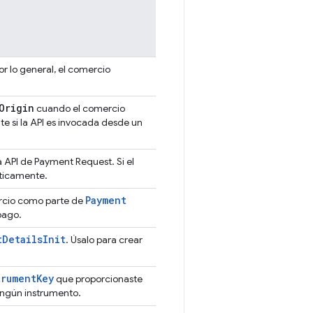
or lo general, el comercio
Origin
cuando el comercio
e si la API es invocada desde un
 API de Payment Request. Si el
áticamente.
Payment
ercio como parte de
pago.
t
Details
Init
. Úsalo para crear
trument
Key
que proporcionaste
ingún instrumento.