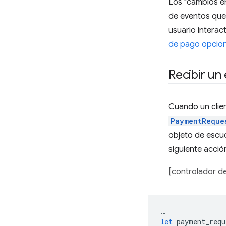
Los "cambios e
de eventos que 
usuario intera
de pago opcion
Recibir un
Cuando un clie
PaymentReque
objeto de escuc
siguiente acció
[controlador de
…
let
payment_requ