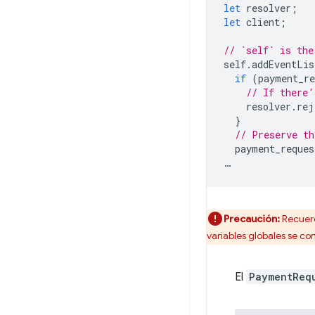
let
resolver
;
let
client
;
// `self` is the
self
.
addEventLis
if
(
payment_re
// If there'
resolver
.
rej
}
// Preserve th
payment_reques
…
Precaución:
Recuerd
variables globales se co
El
PaymentReq