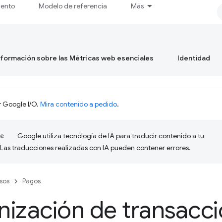
iento
Modelo de referencia
Más
formación sobre las Métricas web esenciales
Identidad
r Google I/O.
Mira contenido a pedido
.
Google utiliza tecnología de IA para traducir contenido a tu
 Las traducciones realizadas con IA pueden contener errores.
sos
Pagos
ización de transacc