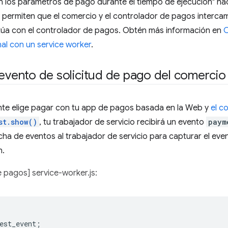
n los parámetros de pago durante el tiempo de ejecución" ha
permiten que el comercio y el controlador de pagos interca
ctúa con el controlador de pagos. Obtén más información en
C
al con un service worker
.
 evento de solicitud de pago del comercio
nte elige pagar con tu app de pagos basada en la Web y
el c
st.show()
, tu trabajador de servicio recibirá un evento
paym
ha de eventos al trabajador de servicio para capturar el even
n.
 pagos] service-worker.js:
est_event
;