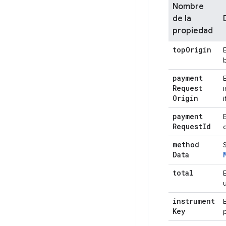
Nombre
de la
propiedad
top
Origin
payment
Request
Origin
payment
Request
Id
method
Data
total
instrument
Key