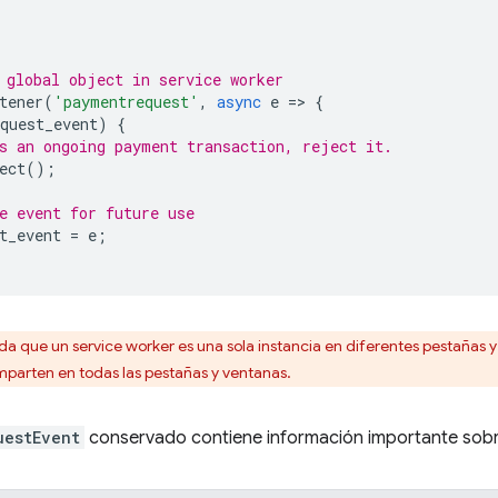
 global object in service worker
tener
(
'paymentrequest'
,
async
e
=
>
{
quest_event
)
{
s an ongoing payment transaction, reject it.
ect
();
e event for future use
t_event
=
e
;
a que un service worker es una sola instancia en diferentes pestañas
mparten en todas las pestañas y ventanas.
uestEvent
conservado contiene información importante sobr