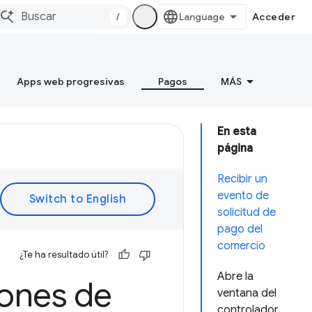
/
Acceder
Apps web progresivas
Pagos
MÁS
En esta
página
Recibir un
evento de
solicitud de
pago del
comercio
¿Te ha resultado útil?
Abre la
iones de
ventana del
controlador