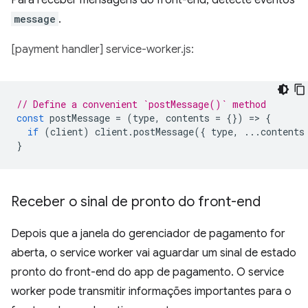
Para receber mensagens do front-end, detecte eventos
message
.
[payment handler] service-worker.js:
// Define a convenient `postMessage()` method
const
postMessage
=
(
type
,
contents
=
{})
=
>
{
if
(
client
)
client
.
postMessage
({
type
,
...
contents
}
Receber o sinal de pronto do front-end
Depois que a janela do gerenciador de pagamento for
aberta, o service worker vai aguardar um sinal de estado
pronto do front-end do app de pagamento. O service
worker pode transmitir informações importantes para o