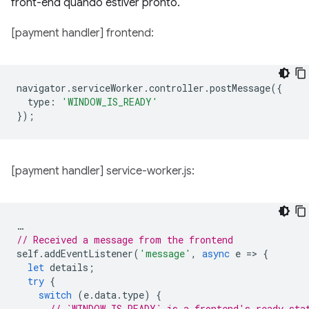
front-end quando estiver pronto.
[payment handler] frontend:
navigator
.
serviceWorker
.
controller
.
postMessage
({
type
:
'WINDOW_IS_READY'
});
[payment handler] service-worker.js:
…
// Received a message from the frontend
self
.
addEventListener
(
'message'
,
async
e
=
>
{
let
details
;
try
{
switch
(
e
.
data
.
type
)
{
// `WINDOW_IS_READY` is a frontend's ready sta