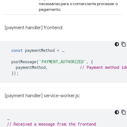
necessárias para o comerciante processar o
pagamento.
[payment handler] frontend:
const
paymentMethod
=
…
postMessage
(
'PAYMENT_AUTHORIZED'
,
{
paymentMethod
,
// Payment method id
});
[payment handler] service-worker.js:
…
// Received a message from the frontend