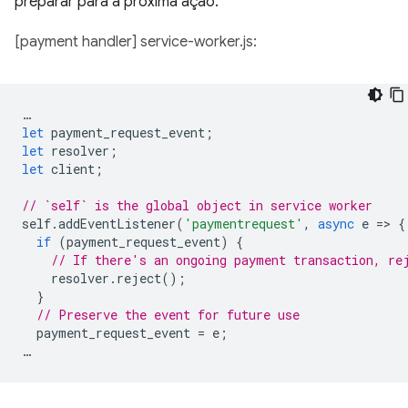
preparar para a próxima ação.
[payment handler] service-worker.js:
…
let
payment_request_event
;
let
resolver
;
let
client
;
// `self` is the global object in service worker
self
.
addEventListener
(
'paymentrequest'
,
async
e
=
>
{
if
(
payment_request_event
)
{
// If there's an ongoing payment transaction, re
resolver
.
reject
();
}
// Preserve the event for future use
payment_request_event
=
e
;
…