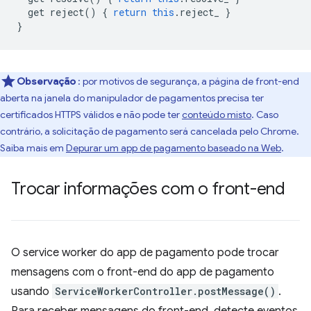
get
reject
()
{
return
this
.
reject_
}
}
Observação
: por motivos de segurança, a página de front-end
aberta na janela do manipulador de pagamentos precisa ter
certificados HTTPS válidos e não pode ter
conteúdo misto
. Caso
contrário, a solicitação de pagamento será cancelada pelo Chrome.
Saiba mais em
Depurar um app de pagamento baseado na Web
.
Trocar informações com o front-end
O service worker do app de pagamento pode trocar
mensagens com o front-end do app de pagamento
usando
ServiceWorkerController.postMessage()
.