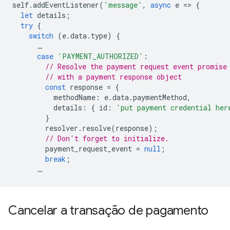
self
.
addEventListener
(
'message'
,
async
e
=
>
{
let
details
;
try
{
switch
(
e
.
data
.
type
)
{
…
case
'PAYMENT_AUTHORIZED'
:
// Resolve the payment request event promise
// with a payment response object
const
response
=
{
methodName
:
e
.
data
.
paymentMethod
,
details
:
{
id
:
'put payment credential her
}
resolver
.
resolve
(
response
);
// Don't forget to initialize.
payment_request_event
=
null
;
break
;
…
Cancelar a transação de pagamento