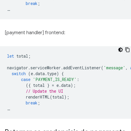
break
;
…
[payment handler] frontend:
let
total
;
navigator
.
serviceWorker
.
addEventListener
(
'message'
,
switch
(
e
.
data
.
type
)
{
case
'PAYMENT_IS_READY'
:
({
total
}
=
e
.
data
);
// Update the UI
renderHTML
(
total
);
break
;
…