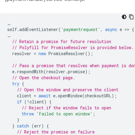
…
self
.
addEventListener
(
'paymentrequest'
,
async
e
=
>
{
…
// Retain a promise for future resolution
// Polyfill for PromiseResolver is provided below.
resolver
=
new
PromiseResolver
();
// Pass a promise that resolves when payment is do
e
.
respondWith
(
resolver
.
promise
);
// Open the checkout page.
try
{
// Open the window and preserve the client
client
=
await
e
.
openWindow
(
checkoutURL
);
if
(
!
client
)
{
// Reject if the window fails to open
throw
'Failed to open window'
;
}
}
catch
(
err
)
{
// Reject the promise on failure