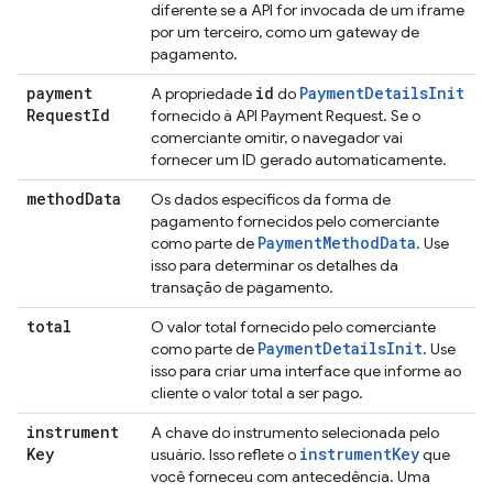
diferente se a API for invocada de um iframe
por um terceiro, como um gateway de
pagamento.
payment
id
Payment
Details
Init
A propriedade
do
Request
Id
fornecido à API Payment Request. Se o
comerciante omitir, o navegador vai
fornecer um ID gerado automaticamente.
method
Data
Os dados específicos da forma de
pagamento fornecidos pelo comerciante
Payment
Method
Data
como parte de
. Use
isso para determinar os detalhes da
transação de pagamento.
total
O valor total fornecido pelo comerciante
Payment
Details
Init
como parte de
. Use
isso para criar uma interface que informe ao
cliente o valor total a ser pago.
instrument
A chave do instrumento selecionada pelo
Key
instrument
Key
usuário. Isso reflete o
que
você forneceu com antecedência. Uma