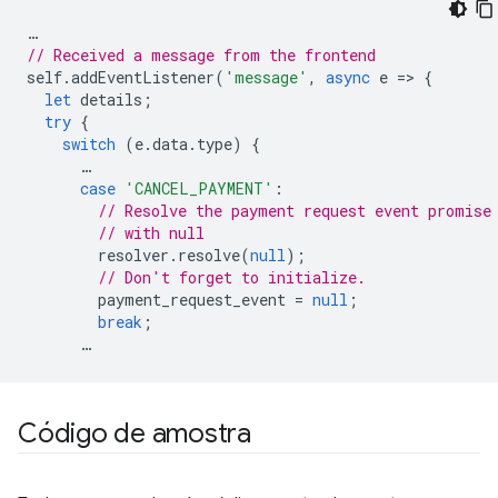
…
// Received a message from the frontend
self
.
addEventListener
(
'message'
,
async
e
=
>
{
let
details
;
try
{
switch
(
e
.
data
.
type
)
{
…
case
'CANCEL_PAYMENT'
:
// Resolve the payment request event promise
// with null
resolver
.
resolve
(
null
);
// Don't forget to initialize.
payment_request_event
=
null
;
break
;
…
Código de amostra