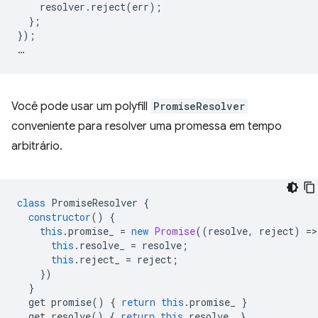
resolver
.
reject
(
err
);
};
});
…
Você pode usar um polyfill
PromiseResolver
conveniente para resolver uma promessa em tempo
arbitrário.
class
PromiseResolver
{
constructor
()
{
this
.
promise_
=
new
Promise
((
resolve
,
reject
)
=
>
this
.
resolve_
=
resolve
;
this
.
reject_
=
reject
;
})
}
get
promise
()
{
return
this
.
promise_
}
get
resolve
()
{
return
this
.
resolve_
}