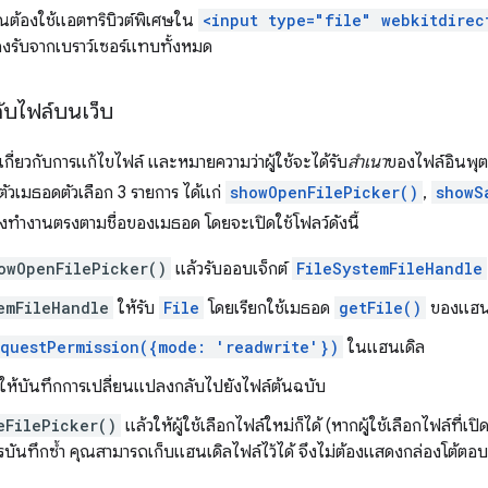
ุณต้องใช้แอตทริบิวต์พิเศษใน
<input type="file" webkitdirec
รองรับจากเบราว์เซอร์แทบทั้งหมด
กับไฟล์บนเว็บ
้คิดเกี่ยวกับการแก้ไขไฟล์ และหมายความว่าผู้ใช้จะได้รับ
สำเนา
ของไฟล์อินพุตท
ัวเมธอดตัวเลือก 3 รายการ ได้แก่
showOpenFilePicker()
,
showS
่งทำงานตรงตามชื่อของเมธอด โดยจะเปิดใช้โฟลว์ดังนี้
owOpenFilePicker()
แล้วรับออบเจ็กต์
FileSystemFileHandle
emFileHandle
ให้รับ
File
โดยเรียกใช้เมธอด
getFile()
ของแฮนเ
equestPermission({mode: 'readwrite'})
ในแฮนเดิล
์ ให้บันทึกการเปลี่ยนแปลงกลับไปยังไฟล์ต้นฉบับ
eFilePicker()
แล้วให้ผู้ใช้เลือกไฟล์ใหม่ก็ได้ (หากผู้ใช้เลือกไฟล์ที่
รบันทึกซ้ำ คุณสามารถเก็บแฮนเดิลไฟล์ไว้ได้ จึงไม่ต้องแสดงกล่องโต้ตอ