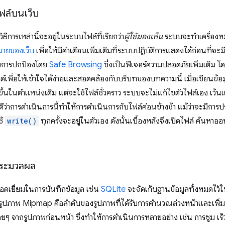
ฟล์บนเว็บ
ิธีการเหล่านี้จะอยู่ในระบบไฟล์ที่เรียกว่า
ผู้ใช้มองเห็น
ระบบจะทำเครื่องหม
หมายของเว็บ
เพื่อให้มีคำเตือนเพิ่มเติมที่ระบบปฏิบัติการแสดงได้ก่อนที่จะม
รับการปกป้องโดย
Safe Browsing
ซึ่งเป็นฟีเจอร์ความปลอดภัยเพิ่มเติม โด
พื่อให้เข้าใจได้ง่ายและสอดคล้องกับบริบทของบทความนี้ เมื่อเขียนข้
ึ้นในตำแหน่งเดิม แต่จะใช้ไฟล์ชั่วคราว ระบบจะไม่แก้ไขตัวไฟล์เอง เว
ดีว่าการดำเนินการนี้ทำให้การดำเนินการกับไฟล์ค่อนข้างช้า แม้ว่าจะมีการป
ช้
write()
ทุกครั้งจะอยู่ในตัวเอง ดังนั้นเบื้องหลังจึงเปิดไฟล์ ค้นหาอ
ประมวลผล
ยอดเยี่ยมในการบันทึกข้อมูล เช่น
SQLite
จะจัดเก็บฐานข้อมูลทั้งหมดไว้ใน
ูปภาพ Mipmap คือลำดับของรูปภาพที่ได้รับการคำนวณล่วงหน้าและเพิ่ม
อยๆ จากรูปภาพก่อนหน้า ซึ่งทำให้การดำเนินการหลายอย่าง เช่น การซูม เร็