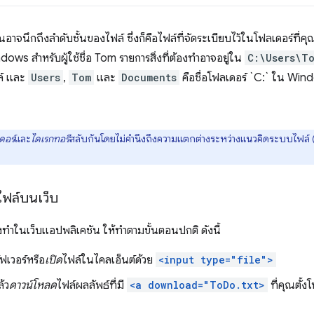
ณอาจนึกถึงลำดับชั้นของไฟล์ ซึ่งก็คือไฟล์ที่จัดระเบียบไว้ในโฟลเดอร์ที่ค
ows สำหรับผู้ใช้ชื่อ Tom รายการสิ่งที่ต้องทำอาจอยู่ใน
C:\Users\T
ล์ และ
Users
,
Tom
และ
Documents
คือชื่อโฟลเดอร์ `C:` ใน Wi
ดอร์
และ
ไดเรกทอรี
สลับกันโดยไม่คำนึงถึงความแตกต่างระหว่างแนวคิดระบบไฟล์ (
บไฟล์บนเว็บ
องทำในเว็บแอปพลิเคชัน ให้ทำตามขั้นตอนปกติ ดังนี้
์ฟเวอร์หรือ
เปิด
ไฟล์ในไคลเอ็นต์ด้วย
<input type="file">
้ว
ดาวน์โหลด
ไฟล์ผลลัพธ์ที่มี
<a download="ToDo.txt>
ที่คุณตั้