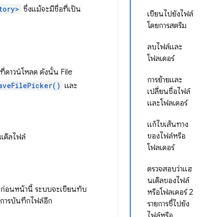
tory>
ซึ่งแม้จะมีชื่อที่เป็น
เขียนไปยังไฟล์
โดยการสตรีม
ลบไฟล์และ
โฟลเดอร์
ี่ดาวน์โหลด ดังนั้น File
การย้ายและ
aveFilePicker()
และ
เปลี่ยนชื่อไฟล์
และโฟลเดอร์
แก้ไขเส้นทาง
ของไฟล์หรือ
ดิลไฟล์
โฟลเดอร์
ตรวจสอบว่าแฮ
นเดิลของไฟล์
เปิดก่อนหน้านี้ ระบบจะเขียนทับ
หรือโฟลเดอร์ 2
บการบันทึกไฟล์อีก
รายการชี้ไปยัง
ไฟล์หรือ