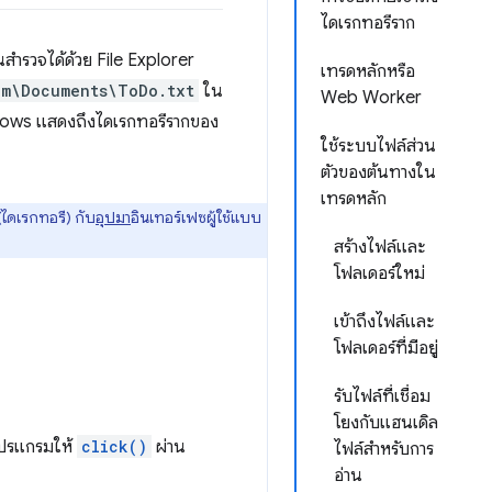
ไดเรกทอรีราก
ุณสำรวจได้ด้วย File Explorer
เทรดหลักหรือ
om\Documents\ToDo.txt
ใน
Web Worker
ndows แสดงถึงไดเรกทอรีรากของ
ใช้ระบบไฟล์ส่วน
ตัวของต้นทางใน
เทรดหลัก
ไดเรกทอรี) กับ
อุปมา
อินเทอร์เฟซผู้ใช้แบบ
สร้างไฟล์และ
โฟลเดอร์ใหม่
เข้าถึงไฟล์และ
โฟลเดอร์ที่มีอยู่
รับไฟล์ที่เชื่อม
โยงกับแฮนเดิล
งโปรแกรมให้
click()
ผ่าน
ไฟล์สำหรับการ
อ่าน