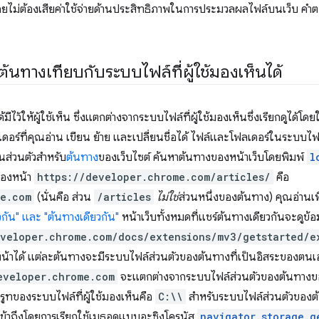
ดยไม่ต้องเสียค่าใช้จ่ายด้านประสิทธิภาพในการประมวลผลไฟล์บนเว็บ คำ
้นทางเทียบกับระบบไฟล์ที่ผู้ใช้มองเห็นได้
ีไว้ให้ผู้ใช้เห็น ซึ่งแตกต่างจากระบบไฟล์ที่ผู้ใช้มองเห็นซึ่งเรียกดูได้โ
เดอร์ที่คุณอ่าน เขียน ย้าย และเปลี่ยนชื่อได้ ไฟล์และโฟลเดอร์ในระบบ
็นส่วนตัวสำหรับ
ต้นทาง
ของเว็บไซต์ ค้นหาต้นทางของหน้าเว็บโดยพิมพ์
l
ของหน้า
https://developer.chrome.com/articles/
คือ
me.com
(นั่นคือ ส่วน
/articles
ไม่ใช่
ส่วนหนึ่งของต้นทาง) คุณอ่านเพ
วกัน" และ "ต้นทางเดียวกัน"
หน้าเว็บทั้งหมดที่แชร์ต้นทางเดียวกันจะดูข
eveloper.chrome.com/docs/extensions/mv3/getstarted/e
นหน้าได้ แต่ละต้นทางจะมีระบบไฟล์ส่วนตัวของต้นทางที่เป็นอิสระของตนเ
eveloper.chrome.com
จะแตกต่างจากระบบไฟล์ส่วนตัวของต้นทาง
รูทของระบบไฟล์ที่ผู้ใช้มองเห็นคือ
C:\\
สำหรับระบบไฟล์ส่วนตัวของต้น
เข้าถึงโดยการเรียกใช้เมธอดแบบอะซิงโครนัส
navigator.storage.g