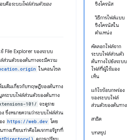
ตอบคือ
ระบบไฟล์ส่วนตัวของ
ซิงโครนัส
วิธีการไฟล์แบบ
ซิงโครนัสใน
ตำแหน่ง
คัดลอกไฟล์จาก
ดยใช้ File Explorer ของระบบ
ระบบไฟล์ส่วนตัว
ไฟล์ส่วนตัวของต้นทางจะมีความ
ต้นทางไปยังระบบ
ocation.origin
ในคอนโซล
ไฟล์ที่ผู้ใช้มอง
เห็น
ิ่มเติมเกี่ยวกับทฤษฎีของต้นทาง
แก้ไขข้อบกพร่อง
้อมูลระบบไฟล์ส่วนตัวของต้นทาง
ของระบบไฟล์
xtensions-101/
จะดูราย
ส่วนตัวของต้นทาง
อง ซึ่งหมายความว่าระบบไฟล์ส่วน
สาธิต
ของ
https://web.dev
โดย
ทางเทียบเท่าคือไดเรกทอรีรูทที่
บทสรุป
etDirectory()
ดูการเปรียบ