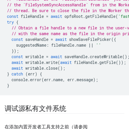
// the `FileSystemSyncAccessHandle` from in the Work
// thread. Be sure to close the file in the Worker th
const
fileHandle
=
await
opfsRoot
.
getFileHandle
(
'fas
try
{
// Obtain a file handle to a new file in the user-
// with the same name as the file in the origin pr
const
saveHandle
=
await
showSaveFilePicker
({
suggestedName
:
fileHandle
.
name
||
''
});
const
writable
=
await
saveHandle
.
createWritable
()
await
writable
.
write
(
await
fileHandle
.
getFile
());
await
writable
.
close
();
}
catch
(
err
)
{
console
.
error
(
err
.
name
,
err
.
message
);
}
调试源私有文件系统
在添加内置开发者工具支持之前（请参阅