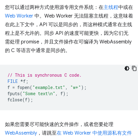
您可以通过两种方式使用源专用文件系统：在
主线程
中或在
Web Worker
中。Web Worker 无法阻塞主线程，这意味着
在此上下文中，API 可以是同步的，而这种模式通常在主线
程上是不允许的。同步 API 的速度可能更快，因为它们无
需处理 promise，并且文件操作在可编译为 WebAssembly
的 C 等语言中通常是同步的。
// This is synchronous C code.
FILE
*
f
;
f
=
fopen
(
"example.txt"
,
"w+"
);
fputs
(
"Some text
\n
"
,
f
);
fclose
(
f
);
如果您需要尽可能快速的文件操作，或者您要处理
WebAssembly
，请跳至
在 Web Worker 中使用源私有文件