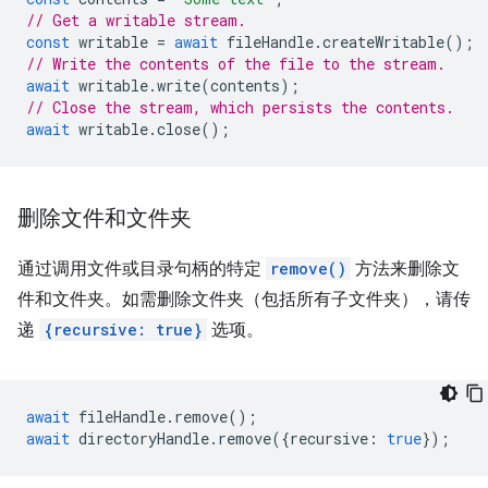
// Get a writable stream.
const
writable
=
await
fileHandle
.
createWritable
();
// Write the contents of the file to the stream.
await
writable
.
write
(
contents
);
// Close the stream, which persists the contents.
await
writable
.
close
();
删除文件和文件夹
通过调用文件或目录句柄的特定
remove()
方法来删除文
件和文件夹。如需删除文件夹（包括所有子文件夹），请传
递
{recursive: true}
选项。
await
fileHandle
.
remove
();
await
directoryHandle
.
remove
({
recursive
:
true
});