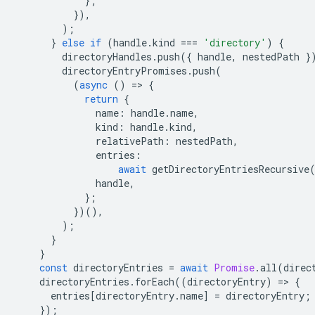
};
}),
);
}
else
if
(
handle
.
kind
===
'directory'
)
{
directoryHandles
.
push
({
handle
,
nestedPath
}
directoryEntryPromises
.
push
(
(
async
()
=
>
{
return
{
name
:
handle
.
name
,
kind
:
handle
.
kind
,
relativePath
:
nestedPath
,
entries
:
await
getDirectoryEntriesRecursive
handle
,
};
})(),
);
}
}
const
directoryEntries
=
await
Promise
.
all
(
direc
directoryEntries
.
forEach
((
directoryEntry
)
=
>
{
entries
[
directoryEntry
.
name
]
=
directoryEntry
;
});