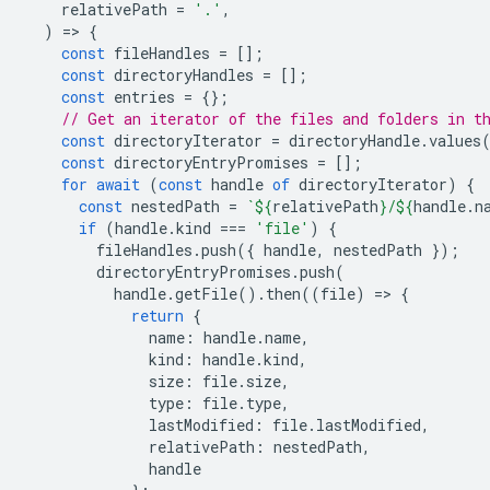
relativePath
=
'.'
,
)
=
>
{
const
fileHandles
=
[];
const
directoryHandles
=
[];
const
entries
=
{};
// Get an iterator of the files and folders in t
const
directoryIterator
=
directoryHandle
.
values
const
directoryEntryPromises
=
[];
for
await
(
const
handle
of
directoryIterator
)
{
const
nestedPath
=
`
${
relativePath
}
/
${
handle
.
n
if
(
handle
.
kind
===
'file'
)
{
fileHandles
.
push
({
handle
,
nestedPath
});
directoryEntryPromises
.
push
(
handle
.
getFile
().
then
((
file
)
=
>
{
return
{
name
:
handle
.
name
,
kind
:
handle
.
kind
,
size
:
file
.
size
,
type
:
file
.
type
,
lastModified
:
file
.
lastModified
,
relativePath
:
nestedPath
,
handle