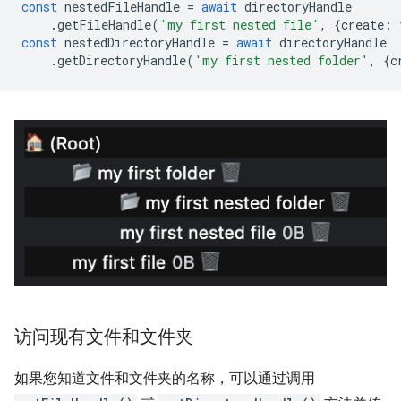
const
nestedFileHandle
=
await
directoryHandle
.
getFileHandle
(
'my first nested file'
,
{
create
:
const
nestedDirectoryHandle
=
await
directoryHandle
.
getDirectoryHandle
(
'my first nested folder'
,
{
c
访问现有文件和文件夹
如果您知道文件和文件夹的名称，可以通过调用