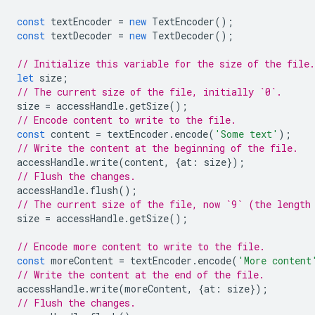
const
textEncoder
=
new
TextEncoder
();
const
textDecoder
=
new
TextDecoder
();
// Initialize this variable for the size of the file.
let
size
;
// The current size of the file, initially `0`.
size
=
accessHandle
.
getSize
();
// Encode content to write to the file.
const
content
=
textEncoder
.
encode
(
'Some text'
);
// Write the content at the beginning of the file.
accessHandle
.
write
(
content
,
{
at
:
size
});
// Flush the changes.
accessHandle
.
flush
();
// The current size of the file, now `9` (the length
size
=
accessHandle
.
getSize
();
// Encode more content to write to the file.
const
moreContent
=
textEncoder
.
encode
(
'More content
// Write the content at the end of the file.
accessHandle
.
write
(
moreContent
,
{
at
:
size
});
// Flush the changes.