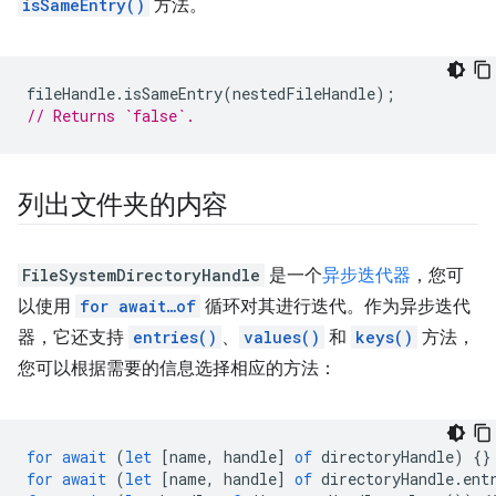
isSameEntry()
方法。
fileHandle
.
isSameEntry
(
nestedFileHandle
);
// Returns `false`.
列出文件夹的内容
FileSystemDirectoryHandle
是一个
异步迭代器
，您可
以使用
for await…of
循环对其进行迭代。作为异步迭代
器，它还支持
entries()
、
values()
和
keys()
方法，
您可以根据需要的信息选择相应的方法：
for
await
(
let
[
name
,
handle
]
of
directoryHandle
)
{}
for
await
(
let
[
name
,
handle
]
of
directoryHandle
.
ent