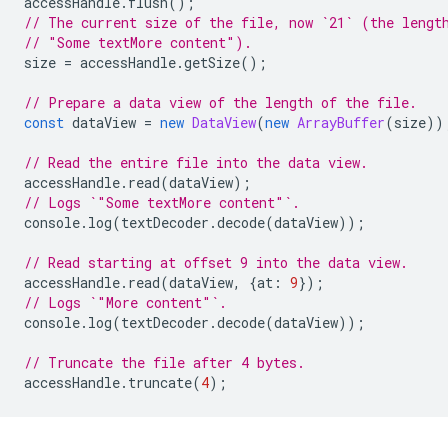
accessHandle
.
flush
();
// The current size of the file, now `21` (the lengt
// "Some textMore content").
size
=
accessHandle
.
getSize
();
// Prepare a data view of the length of the file.
const
dataView
=
new
DataView
(
new
ArrayBuffer
(
size
))
// Read the entire file into the data view.
accessHandle
.
read
(
dataView
);
// Logs `"Some textMore content"`.
console
.
log
(
textDecoder
.
decode
(
dataView
));
// Read starting at offset 9 into the data view.
accessHandle
.
read
(
dataView
,
{
at
:
9
});
// Logs `"More content"`.
console
.
log
(
textDecoder
.
decode
(
dataView
));
// Truncate the file after 4 bytes.
accessHandle
.
truncate
(
4
);