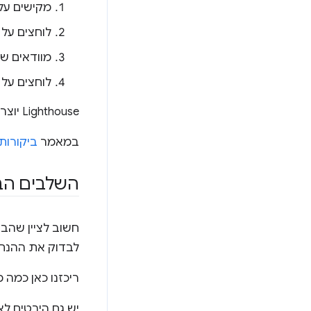
מקישים על Control+Shift+J (או על Command+Option+J ב-Mac) כדי לפתוח את ls
לוחצים על
מוודאים ש
לוחצים על
Lighthouse יוצר דוח לדף שלכם כדי שתוכלו לראות איפה אפשר לשפר את האופטימיזציה למנועי חיפוש באתר.
במאמר
ביקורות EO
השלבים הב
חשוב לציין שהב
לבדוק את ההנחיו
ריכזנו כאן כמה מ
יש גם היבטים לא