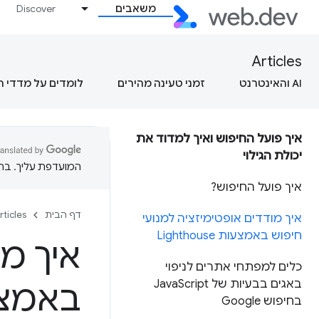
משאבים
Discover
Articles
AI והאינטרנט
זמני טעינה מהירים
לומדים על מדדי 
איך פועל החיפוש ואיך למדוד את
יכולת הגילוי
המועדפת עליך. בתרג
איך פועל החיפוש?
דף הבית
rticles
איך מודדים אופטימיזציה למנועי
חיפוש באמצעות Lighthouse
איך מו
כלים למפתחי אתרים לניפוי
באגים בבעיות של Java
Script
באמצעות se
בחיפוש Google