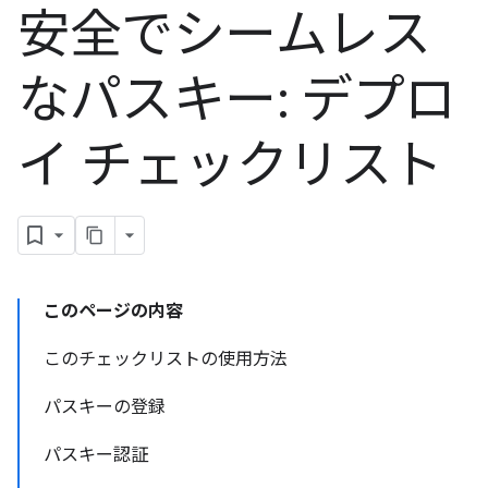
安全でシームレス
なパスキー: デプロ
イ チェックリスト
このページの内容
このチェックリストの使用方法
パスキーの登録
パスキー認証