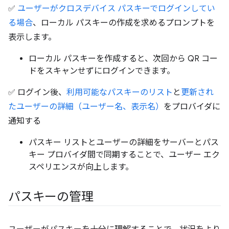
✅
ユーザーがクロスデバイス パスキーでログインしてい
る場合
、ローカル パスキーの作成を求めるプロンプトを
表示します。
ローカル パスキーを作成すると、次回から QR コー
ドをスキャンせずにログインできます。
✅ ログイン後、
利用可能なパスキーのリスト
と
更新され
たユーザーの詳細（ユーザー名、表示名）
をプロバイダに
通知する
パスキー リストとユーザーの詳細をサーバーとパス
キー プロバイダ間で同期することで、ユーザー エク
スペリエンスが向上します。
パスキーの管理