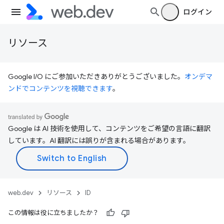
ログイン
リソース
Google I/O にご参加いただきありがとうございました。
オンデマ
ンドでコンテンツを視聴できます
。
Google は AI 技術を使用して、コンテンツをご希望の言語に翻訳
しています。AI 翻訳には誤りが含まれる場合があります。
web.dev
リソース
ID
この情報は役に立ちましたか？