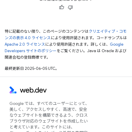
特に記載のない限り、このページのコンテンツは
クリエイティブ・コモ
ンズの表示 4.0 ライセンス
により使用許諾されます。コードサンプルは
Apache 2.0 ライセンス
により使用許諾されます。詳しくは、
Google
Developers サイトのポリシー
をご覧ください。Java は Oracle および
関連会社の登録商標です。
最終更新日 2025-06-05 UTC。
Google では、すべてのユーザーにとって、
美しく、アクセスしやすく、高速で、安全
なウェブサイトを構築できるよう、クロス
ブラウザ対応のウェブサイトを作成したい
と考えています。このサイトには、