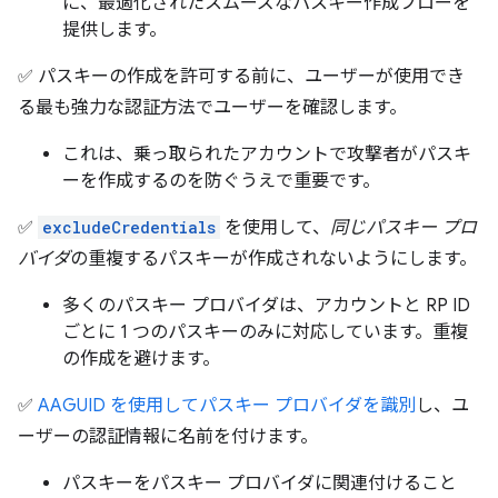
に、最適化されたスムーズなパスキー作成フローを
提供します。
✅ パスキーの作成を許可する前に、ユーザーが使用でき
る最も強力な認証方法でユーザーを確認します。
これは、乗っ取られたアカウントで攻撃者がパスキ
ーを作成するのを防ぐうえで重要です。
✅
excludeCredentials
を使用して、
同じパスキー プロ
バイダ
の重複するパスキーが作成されないようにします。
多くのパスキー プロバイダは、アカウントと RP ID
ごとに 1 つのパスキーのみに対応しています。重複
の作成を避けます。
✅
AAGUID を使用してパスキー プロバイダを識別
し、ユ
ーザーの認証情報に名前を付けます。
パスキーをパスキー プロバイダに関連付けること