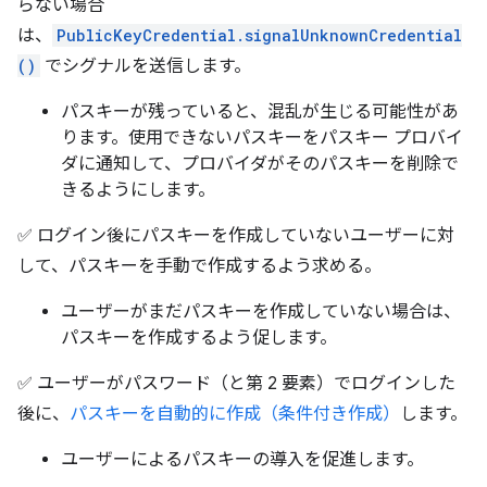
らない場合
は、
PublicKeyCredential.signalUnknownCredential
()
でシグナルを送信します。
パスキーが残っていると、混乱が生じる可能性があ
ります。使用できないパスキーをパスキー プロバイ
ダに通知して、プロバイダがそのパスキーを削除で
きるようにします。
✅ ログイン後にパスキーを作成していないユーザーに対
して、パスキーを手動で作成するよう求める。
ユーザーがまだパスキーを作成していない場合は、
パスキーを作成するよう促します。
✅ ユーザーがパスワード（と第 2 要素）でログインした
後に、
パスキーを自動的に作成（条件付き作成）
します。
ユーザーによるパスキーの導入を促進します。