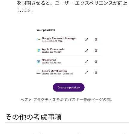
を同期させると、ユーザー エクスペリエンスが向上
します。
ベスト プラクティスを示すパスキー管理ページの例。
その他の考慮事項