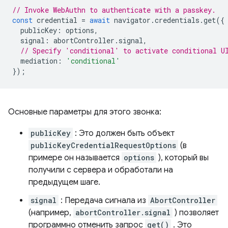
// Invoke WebAuthn to authenticate with a passkey.
const
credential
=
await
navigator
.
credentials
.
get
({
publicKey
:
options
,
signal
:
abortController
.
signal
,
// Specify 'conditional' to activate conditional U
mediation
:
'conditional'
});
Основные параметры для этого звонка:
publicKey
: Это должен быть объект
publicKeyCredentialRequestOptions
(в
примере он называется
options
), который вы
получили с сервера и обработали на
предыдущем шаге.
signal
: Передача сигнала из
AbortController
(например,
abortController.signal
) позволяет
программно отменить запрос
get()
. Это