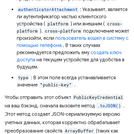
authenticatorAttachment
: Указывает, является
ли аутентификатор частью клиентского
устройства (
platform
) или внешним (
cross-
platform
).
cross-platform
подключение может
произойти, если
пользователь вошел в систему с
помощью телефона
. В таких случаях
рекомендуется предложить ему
создать ключ
доступа
на текущем устройстве для удобства в
будущем.
type
: В этом поле всегда устанавливается
значение
"public-key"
.
Чтобы отправить этот объект
PublicKeyCredential
на ваш бэкэнд, сначала вызовите метод
.toJSON()
.
Этот метод создает JSON-сериализуемую версию
учетных данных, которая корректно обрабатывает
преобразование свойств
ArrayBuffer
(таких как