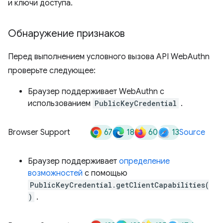
и ключи доступа.
Обнаружение признаков
Перед выполнением условного вызова API WebAuthn
проверьте следующее:
Браузер поддерживает WebAuthn с
использованием
PublicKeyCredential
.
67
18
60
13
Browser Support
Source
Браузер поддерживает
определение
возможностей
с помощью
PublicKeyCredential.getClientCapabilities(
)
.