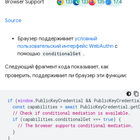
133
133
135
17.4
Browser Support
Source
Браузер поддерживает
условный
пользовательский интерфейс WebAuthn
с
помощью
conditionalGet
.
Следующий фрагмент кода показывает, как
проверить, поддерживает ли браузер эти функции:
if
(
window
.
PublicKeyCredential
 && 
PublicKeyCredentia
const
capabilities
=
await
PublicKeyCredential
.
get
// Check if conditional mediation is available.  
if
(
capabilities
.
conditionalGet
===
true
)
{
// The browser supports conditional mediation.
}
}