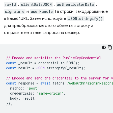
rawId
,
clientDataJSON
,
authenticatorData
,
signature
и
userHandle
) в строки, закодированные
в Base64URL. Затем используйте
JSON.stringify()
для преобразования этого объекта в строку и
отправьте ее в теле запроса на сервер.
...
// Encode and serialize the PublicKeyCredential.
const
_result
=
credential
.
toJSON
();
const
result
=
JSON
.
stringify
(
_result
);
// Encode and send the credential to the server for v
const
response
=
await
fetch
(
'/webauthn/signinRespon
method
:
'post'
,
credentials
:
'same-origin'
,
body
:
result
});