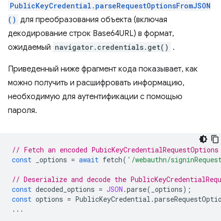
PublicKeyCredential.parseRequestOptionsFromJSON
()
для преобразования объекта (включая
декодирование строк Base64URL) в формат,
ожидаемый
navigator.credentials.get()
.
Приведенный ниже фрагмент кода показывает, как
можно получить и расшифровать информацию,
необходимую для аутентификации с помощью
пароля.
// Fetch an encoded PubicKeyCredentialRequestOptions
const
_options
=
await
fetch
(
'/webauthn/signinReques
// Deserialize and decode the PublicKeyCredentialReq
const
decoded_options
=
JSON
.
parse
(
_options
);
const
options
=
PublicKeyCredential
.
parseRequestOpti
...