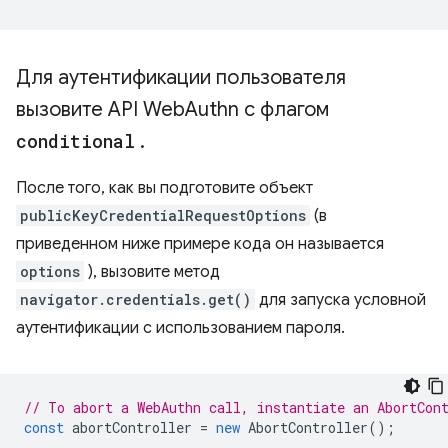
Для аутентификации пользователя
вызовите API Web
Authn с флагом
conditional
.
После того, как вы подготовите объект
publicKeyCredentialRequestOptions
(в
приведенном ниже примере кода он называется
options
), вызовите метод
navigator.credentials.get()
для запуска условной
аутентификации с использованием пароля.
// To abort a WebAuthn call, instantiate an AbortCon
const
abortController
=
new
AbortController
();